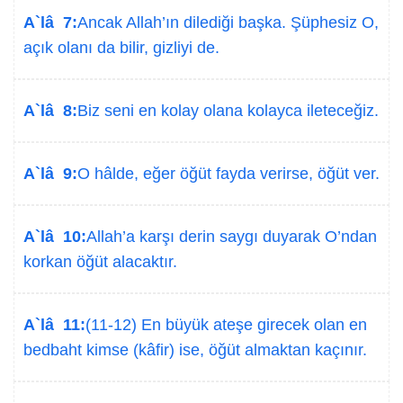
A`lâ 7:
Ancak Allah’ın dilediği başka. Şüphesiz O,
açık olanı da bilir, gizliyi de.
A`lâ 8:
Biz seni en kolay olana kolayca ileteceğiz.
A`lâ 9:
O hâlde, eğer öğüt fayda verirse, öğüt ver.
A`lâ 10:
Allah’a karşı derin saygı duyarak O’ndan
korkan öğüt alacaktır.
A`lâ 11:
(11-12) En büyük ateşe girecek olan en
bedbaht kimse (kâfir) ise, öğüt almaktan kaçınır.