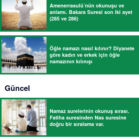
Amenerrasulü´nün okunuşu ve
anlamı. Bakara Suresi son iki ayet
(285 ve 286)
Öğle namazı nasıl kılınır? Diyanete
göre kadın ve erkek için öğle
namazının kılınışı
Güncel
Namaz surelerinin okunuş sırası.
Fatiha suresinden Nas suresine
doğru bir sıralama var.