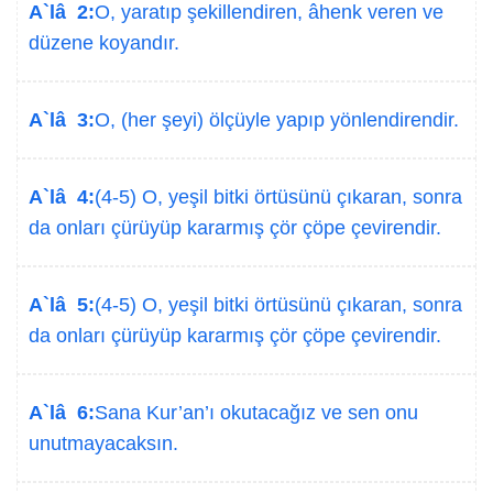
A`lâ 2:
O, yaratıp şekillendiren, âhenk veren ve
düzene koyandır.
A`lâ 3:
O, (her şeyi) ölçüyle yapıp yönlendirendir.
A`lâ 4:
(4-5) O, yeşil bitki örtüsünü çıkaran, sonra
da onları çürüyüp kararmış çör çöpe çevirendir.
A`lâ 5:
(4-5) O, yeşil bitki örtüsünü çıkaran, sonra
da onları çürüyüp kararmış çör çöpe çevirendir.
A`lâ 6:
Sana Kur’an’ı okutacağız ve sen onu
unutmayacaksın.