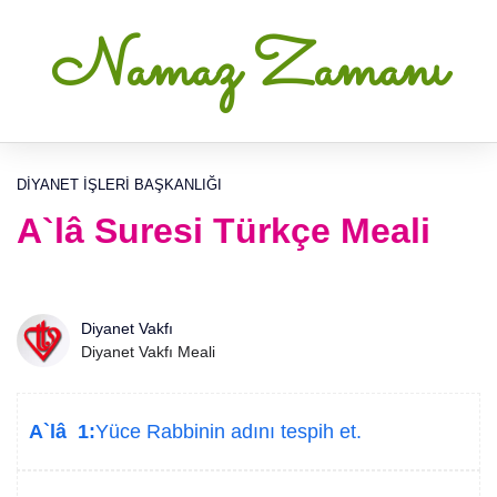
Namaz Zamanı
DIYANET İŞLERI BAŞKANLIĞI
A`lâ Suresi Türkçe Meali
Diyanet Vakfı
Diyanet Vakfı Meali
A`lâ 1:
Yüce Rabbinin adını tespih et.