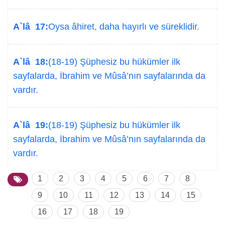
A`lâ 17:
Oysa âhiret, daha hayırlı ve süreklidir.
A`lâ 18:
(18-19) Şüphesiz bu hükümler ilk
sayfalarda, İbrahim ve Mûsâ’nın sayfalarında da
vardır.
A`lâ 19:
(18-19) Şüphesiz bu hükümler ilk
sayfalarda, İbrahim ve Mûsâ’nın sayfalarında da
vardır.
1
2
3
4
5
6
7
8
9
10
11
12
13
14
15
16
17
18
19