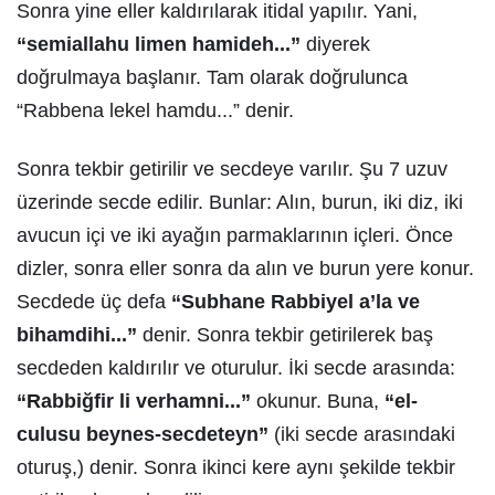
Sonra yine eller kaldırılarak itidal yapılır. Yani,
“semiallahu limen hamideh...”
diyerek
doğrulmaya başlanır. Tam olarak doğrulunca
“Rabbena lekel hamdu...” denir.
Sonra tekbir getirilir ve secdeye varılır. Şu 7 uzuv
üzerinde secde edilir. Bunlar: Alın, burun, iki diz, iki
avucun içi ve iki ayağın parmaklarının içleri. Önce
dizler, sonra eller sonra da alın ve burun yere konur.
Secdede üç defa
“Subhane Rabbiyel a’la ve
bihamdihi...”
denir. Sonra tekbir getirilerek baş
secdeden kaldırılır ve oturulur. İki secde arasında:
“Rabbiğfir li verhamni...”
okunur. Buna,
“el-
culusu beynes-secdeteyn”
(iki secde arasındaki
oturuş,) denir. Sonra ikinci kere aynı şekilde tekbir