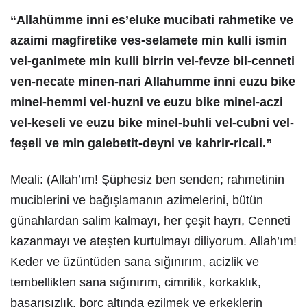
“Allahümme inni es’eluke mucibati rahmetike ve
azaimi magfiretike ves-selamete min kulli ismin
vel-ganimete min kulli birrin vel-fevze bil-cenneti
ven-necate minen-nari Allahumme inni euzu bike
minel-hemmi vel-huzni ve euzu bike minel-aczi
vel-keseli ve euzu bike minel-buhli vel-cubni vel-
feşeli ve min galebetit-deyni ve kahrir-ricali.”
Meali: (Allah’ım! Şüphesiz ben senden; rahmetinin
muciblerini ve bağışlamanın azimelerini, bütün
günahlardan salim kalmayı, her çeşit hayrı, Cenneti
kazanmayı ve ateşten kurtulmayı diliyorum. Allah’ım!
Keder ve üzüntüden sana sığınırım, acizlik ve
tembellikten sana sığınırım, cimrilik, korkaklık,
başarısızlık, borç altında ezilmek ve erkeklerin