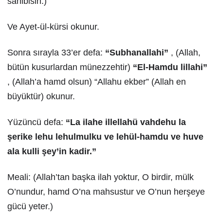
sahibisin.)
Ve Ayet-ül-kürsi okunur.
Sonra sırayla 33’er defa:
“Subhanallahi”
, (Allah,
bütün kusurlardan münezzehtir)
“El-Hamdu lillahi”
, (Allah’a hamd olsun) “Allahu ekber” (Allah en
büyüktür) okunur.
Yüzüncü defa:
“La ilahe illellahü vahdehu la
şerike lehu lehulmulku ve lehül-hamdu ve huve
ala kulli şey’in kadir.”
Meali: (Allah’tan başka ilah yoktur, O birdir, mülk
O’nundur, hamd O’na mahsustur ve O’nun herşeye
gücü yeter.)