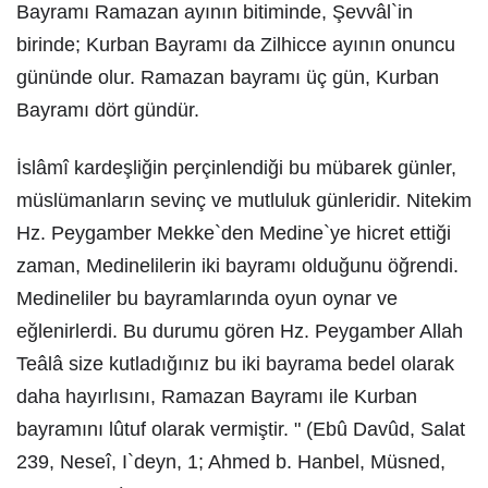
Bayramı Ramazan ayının bitiminde, Şevvâl`in
birinde; Kurban Bayramı da Zilhicce ayının onuncu
gününde olur. Ramazan bayramı üç gün, Kurban
Bayramı dört gündür.
İslâmî kardeşliğin perçinlendiği bu mübarek günler,
müslümanların sevinç ve mutluluk günleridir. Nitekim
Hz. Peygamber Mekke`den Medine`ye hicret ettiği
zaman, Medinelilerin iki bayramı olduğunu öğrendi.
Medineliler bu bayramlarında oyun oynar ve
eğlenirlerdi. Bu durumu gören Hz. Peygamber Allah
Teâlâ size kutladığınız bu iki bayrama bedel olarak
daha hayırlısını, Ramazan Bayramı ile Kurban
bayramını lûtuf olarak vermiştir. " (Ebû Davûd, Salat
239, Neseî, I`deyn, 1; Ahmed b. Hanbel, Müsned,