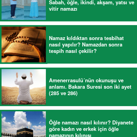
Sabah, öğle, ikindi, akşam, yatsı ve
vitir namazı
Namaz kıldıktan sonra tesbihat
nasıl yapılır? Namazdan sonra
tespih nasıl çekilir?
Amenerrasulü´nün okunuşu ve
anlamı. Bakara Suresi son iki ayet
(285 ve 286)
Öğle namazı nasıl kılınır? Diyanete
göre kadın ve erkek için öğle
namazının kılınışı