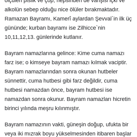
ölçülen pislik ve çöp, hepsinden de vahşisi içki ve
alkolün sebep olduğu nice ölüler bırakmaktadır.
Ramazan Bayramı, Kamerî aylardan Şevval`in ilk üç
gününde; kurban bayramı ise Zilhicce`nin
10,11,12,13. günlerinde kutlanır.
Bayram namazlarına gelince: Kime cuma namazı
farz ise; o kimseye bayram namazı kılmak vaciptir.
Bayram namazlarından sonra okunan hutbeler
sünnettir, cuma hutbesi gibi farz değildir, cuma
hutbesi namazdan önce, bayram hutbesi ise
namazdan sonra okunur. Bayram namazları hicretin
birinci yılında meşru kılınmıştır.
Bayram namazının vakti, güneşin doğup, ufukta bir
veya iki mızrak boyu yükselmesinden itibaren başlar