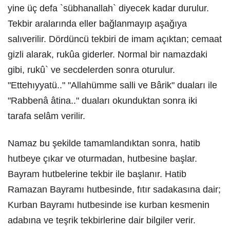
yine üç defa `sübhanallah` diyecek kadar durulur.
Tekbir aralarında eller bağlanmayıp aşağıya
salıverilir. Dördüncü tekbiri de imam açıktan; cemaat
gizli alarak, rukûa giderler. Normal bir namazdaki
gibi, rukû` ve secdelerden sonra oturulur.
"Ettehıyyatü.." "Allahümme salli ve Bârik" duaları ile
"Rabbenâ âtina.." duaları okunduktan sonra iki
tarafa selâm verilir.
Namaz bu şekilde tamamlandıktan sonra, hatib
hutbeye çıkar ve oturmadan, hutbesine başlar.
Bayram hutbelerine tekbir ile başlanır. Hatib
Ramazan Bayramı hutbesinde, fıtır sadakasına dair;
Kurban Bayramı hutbesinde ise kurban kesmenin
adabına ve teşrik tekbirlerine dair bilgiler verir.