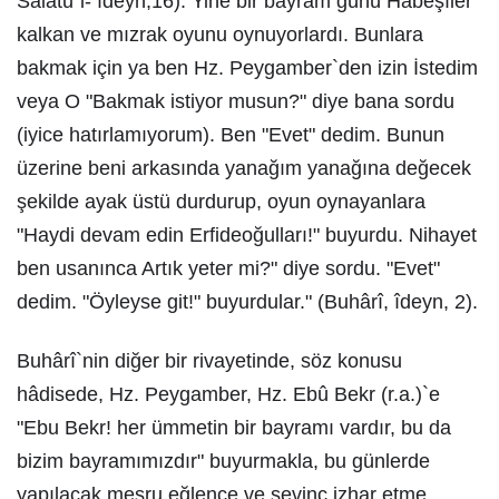
Salatu`l- îdeyn,16). Yine bir bayram günü Habeşîler
kalkan ve mızrak oyunu oynuyorlardı. Bunlara
bakmak için ya ben Hz. Peygamber`den izin İstedim
veya O "Bakmak istiyor musun?" diye bana sordu
(iyice hatırlamıyorum). Ben "Evet" dedim. Bunun
üzerine beni arkasında yanağım yanağına değecek
şekilde ayak üstü durdurup, oyun oynayanlara
"Haydi devam edin Erfideoğulları!" buyurdu. Nihayet
ben usanınca Artık yeter mi?" diye sordu. "Evet"
dedim. "Öyleyse git!" buyurdular." (Buhârî, îdeyn, 2).
Buhârî`nin diğer bir rivayetinde, söz konusu
hâdisede, Hz. Peygamber, Hz. Ebû Bekr (r.a.)`e
"Ebu Bekr! her ümmetin bir bayramı vardır, bu da
bizim bayramımızdır" buyurmakla, bu günlerde
yapılacak meşru eğlence ve sevinç izhar etme