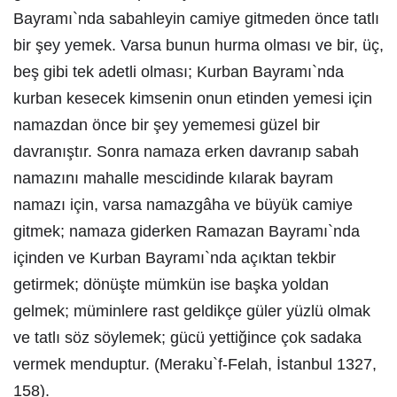
Bayramı`nda sabahleyin camiye gitmeden önce tatlı
bir şey yemek. Varsa bunun hurma olması ve bir, üç,
beş gibi tek adetli olması; Kurban Bayramı`nda
kurban kesecek kimsenin onun etinden yemesi için
namazdan önce bir şey yememesi güzel bir
davranıştır. Sonra namaza erken davranıp sabah
namazını mahalle mescidinde kılarak bayram
namazı için, varsa namazgâha ve büyük camiye
gitmek; namaza giderken Ramazan Bayramı`nda
içinden ve Kurban Bayramı`nda açıktan tekbir
getirmek; dönüşte mümkün ise başka yoldan
gelmek; müminlere rast geldikçe güler yüzlü olmak
ve tatlı söz söylemek; gücü yettiğince çok sadaka
vermek menduptur. (Meraku`f-Felah, İstanbul 1327,
158).