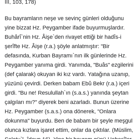
III, 103, 178)
Bu bayramların neşe ve sevinç günleri olduğunu
yine bizzat Hz. Peygamber ifade buyurmuşlardır.
Buhârî`nin Hz. Âişe`den rivayet ettiği bir hadîs-i
şerîfte Hz. Âişe (r.a.) şöyle anlatmıştır: "Bir
defasında, Kurban Bayramı`nın ilk günlerinde Hz.
Peygamber yanıma girdi. Yanımda, "Buâs" ezgilerini
(def çalarak) okuyan iki kız vardı. Yatağına uzanıp,
yüzünü çevirdi. Derken babam Ebû Bekr (r.a.) içeri
girdi. "Bu ne! Resulullah`ın (s.a.s.) yanında şeytan
çalgıları mı?" diyerek beni azarladı. Bunun üzerine
Hz. Peygamber (s.a.s.) ona dönerek, "Onlara
dokunma" buyurdu. Ben de babam bir şeyle meşgul
olunca kızlara işaret ettim, onlar da çıktılar. (Müslim,