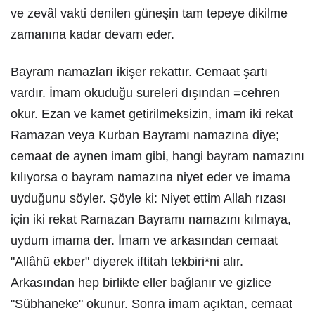
ve zevâl vakti denilen güneşin tam tepeye dikilme
zamanına kadar devam eder.
Bayram namazları ikişer rekattır. Cemaat şartı
vardır. İmam okuduğu sureleri dışından =cehren
okur. Ezan ve kamet getirilmeksizin, imam iki rekat
Ramazan veya Kurban Bayramı namazına diye;
cemaat de aynen imam gibi, hangi bayram namazını
kılıyorsa o bayram namazına niyet eder ve imama
uyduğunu söyler. Şöyle ki: Niyet ettim Allah rızası
için iki rekat Ramazan Bayramı namazını kılmaya,
uydum imama der. İmam ve arkasından cemaat
"Allâhü ekber" diyerek iftitah tekbiri*ni alır.
Arkasından hep birlikte eller bağlanır ve gizlice
"Sübhaneke" okunur. Sonra imam açıktan, cemaat