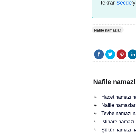
tekrar
Secde
'
Nafile namazlar
Nafile namazl
⤷
Hacet namazı nası
⤷
Nafile namazlar 
⤷
Tevbe namazı nası
⤷
İstihare namazı n
⤷
Şükür namazı nası