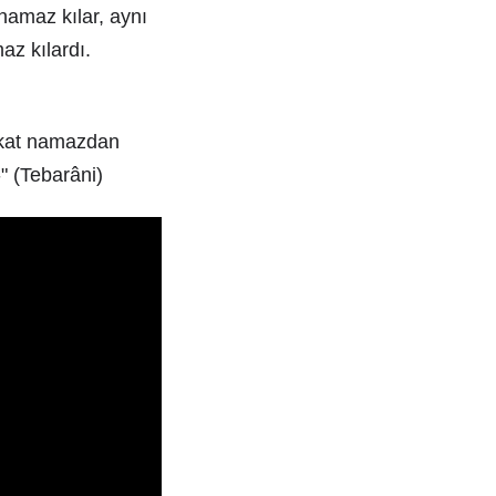
 namaz kılar, aynı
z kılardı.
rekat namazdan
" (Tebarâni)