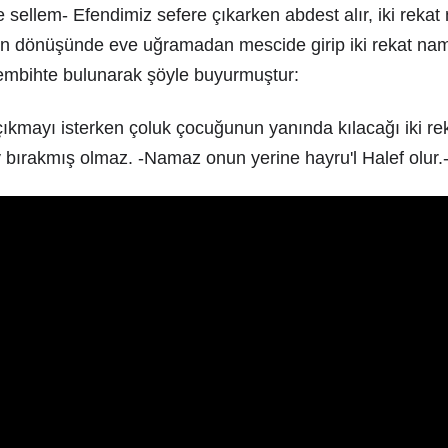
e sellem- Efendimiz sefere çıkarken abdest alır, iki rekat
en dönüşünde eve uğramadan mescide girip iki rekat nama
mbihte bulunarak şöyle buyurmuştur:
 çıkmayı isterken çoluk çocuğunun yanında kılacağı iki 
 bırakmış olmaz. -Namaz onun yerine hayru'l Halef olur.-