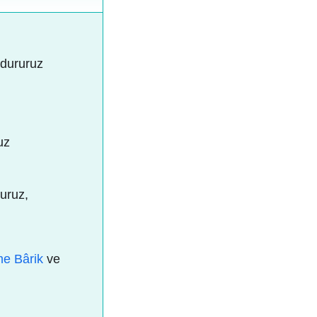
 dururuz
uz
luruz,
e Bârik
ve