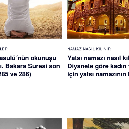
LERI
NAMAZ NASIL KILINIR
asulü´nün okunuşu
Yatsı namazı nasıl kı
ı. Bakara Suresi son
Diyanete göre kadın 
(285 ve 286)
için yatsı namazının k