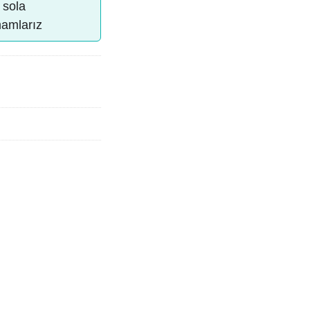
 sola
mamlarız