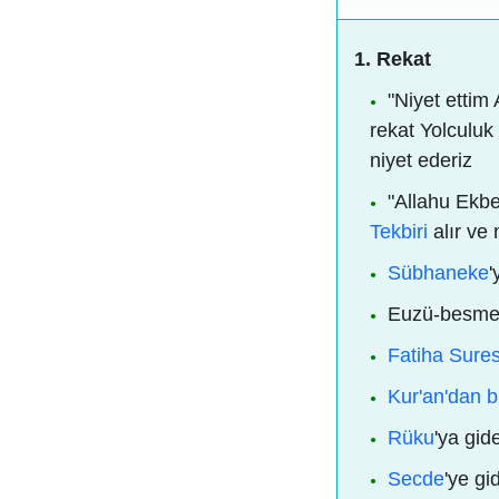
1. Rekat
"Niyet ettim A
rekat Yolculuk
niyet ederiz
"Allahu Ekbe
Tekbiri
alır ve
Sübhaneke
'
Euzü-besmel
Fatiha Sures
Kur'an'dan b
Rüku
'ya gid
Secde
'ye gi