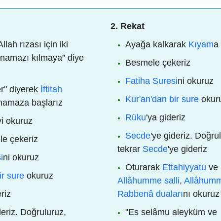
2. Rekat
llah rızası için iki
Ayağa kalkarak
Kıyam
a
 namazı kılmaya" diye
Besmele çekeriz
Fatiha Suresi
ni okuruz
r" diyerek
İftitah
Kur'an'dan bir sure
okur
 namaza başlarız
Rüku
'ya gideriz
yi okuruz
Secde
'ye gideriz. Doğru
e çekeriz
tekrar
Secde
'ye gideriz
i
ni okuruz
Oturarak
Ettahiyyatu
ve
ir sure
okuruz
Allâhumme salli
,
Allâhumm
eriz
Rabbenâ duaları
nı okuruz
deriz. Doğruluruz,
"Es selâmu aleyküm ve