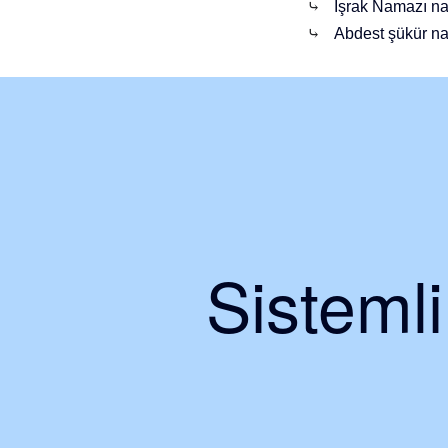
⤷
İşrak Namazı nasıl
⤷
Abdest şükür nama
Sisteml