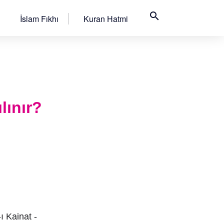
search
İslam Fıkhı
Kuran Hatmi
lınır?
ı Kainat -