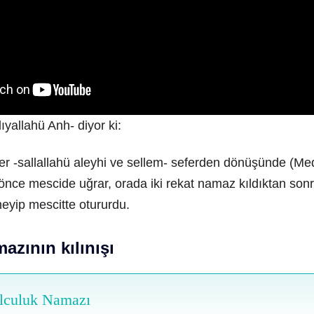
ıyallahü Anh- diyor ki:
r -sallallahü aleyhi ve sellem- seferden dönüşünde (Me
, önce mescide uğrar, orada iki rekat namaz kıldıktan sonr
eyip mescitte otururdu.
azının kılınışı
olculuk Namazı