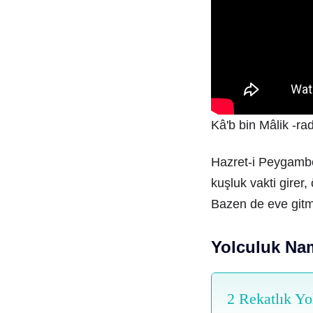
Kâ'b bin Mâlik -rad
Hazret-i Peygambe
kuşluk vakti girer
Bazen de eve gitm
Yolculuk Nam
2 Rekatlık Y