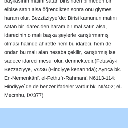
başkasının malını satan birisinden bilmeden bir
elbise satın alsa öğrendikten sonra onu giymesi
haram olur. Bezzâziyye`de: Birisi kamunun malını
satan bir idareciden haram bir mal satın alsa,
idarecinin o malı başka şeylerle karıştırmamış
olması halinde ahirette hem bu idareci, hem de
ondan bu malı alan hesaba çekilir, karıştırmış ise
sadece idareci mesul olur, denmektedir.(Fetavây-i
Bezzazıyye, V/236 (Hindiyye kenarında); Ayrıca bk.
En-Nemenkânî, el-Fethu`r-Rahmanî, N6113-114;
Hindiyye`de de benzer ifadeler vardır bk. NI/402; el-
Mecmhu, IX/377)