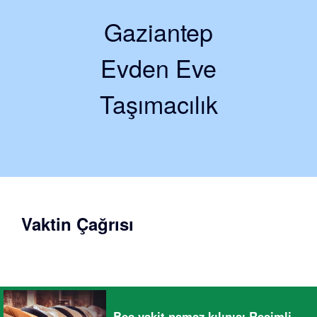
Gaziantep
Evden Eve
Taşımacılık
Vaktin Çağrısı
Beş vakit namaz kılınışı Resimli