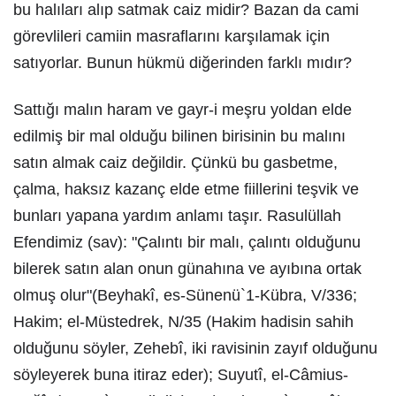
bu halıları alıp satmak caiz midir? Bazan da cami
görevlileri camiin masraflarını karşılamak için
satıyorlar. Bunun hükmü diğerinden farklı mıdır?
Sattığı malın haram ve gayr-i meşru yoldan elde
edilmiş bir mal olduğu bilinen birisinin bu malını
satın almak caiz değildir. Çünkü bu gasbetme,
çalma, haksız kazanç elde etme fiillerini teşvik ve
bunları yapana yardım anlamı taşır. Rasulüllah
Efendimiz (sav): "Çalıntı bir malı, çalıntı olduğunu
bilerek satın alan onun günahına ve ayıbına ortak
olmuş olur"(Beyhakî, es-Sünenü`1-Kübra, V/336;
Hakim; el-Müstedrek, N/35 (Hakim hadisin sahih
olduğunu söyler, Zehebî, iki ravisinin zayıf olduğunu
söyleyerek buna itiraz eder); Suyutî, el-Câmius-