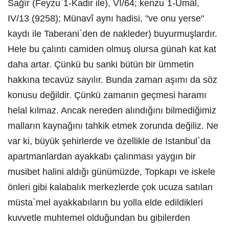
Sağîr (Feyzu`1-Kadir ile), VI/64; kenzu`1-Umâl,
IV/13 (9258); Münavî aynı hadisi, "ve onu yerse"
kaydı ile Taberani`den de nakleder) buyurmuşlardır.
Hele bu çalıntı camiden olmuş olursa günah kat kat
daha artar. Çünkü bu sanki bütün bir ümmetin
hakkına tecavüz sayılır. Bunda zaman aşımı da söz
konusu değildir. Çünkü zamanın geçmesi haramı
helal kılmaz. Ancak nereden alındığını bilmediğimiz
malların kaynağını tahkik etmek zorunda değiliz. Ne
var ki, büyük şehirlerde ve özellikle de Istanbul`da
apartmanlardan ayakkabı çalınması yaygın bir
musibet halini aldığı günümüzde, Topkapı ve iskele
önleri gibi kalabalık merkezlerde çok ucuza satılan
müsta`mel ayakkabıların bu yolla elde edildikleri
kuvvetle muhtemel olduğundan bu gibilerden