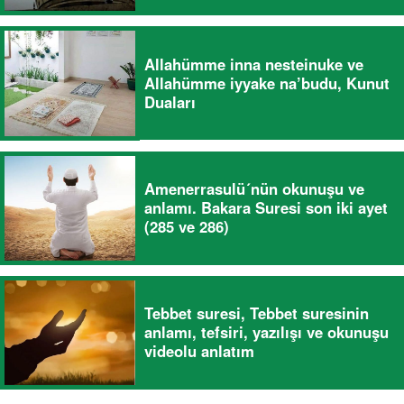
Allahümme inna nesteinuke ve
Allahümme iyyake na’budu, Kunut
Duaları
Amenerrasulü´nün okunuşu ve
anlamı. Bakara Suresi son iki ayet
(285 ve 286)
Tebbet suresi, Tebbet suresinin
anlamı, tefsiri, yazılışı ve okunuşu
videolu anlatım