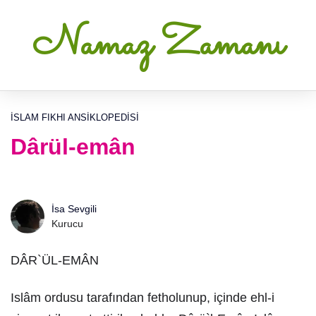
Namaz Zamanı
İSLAM FIKHI ANSIKLOPEDISI
Dârül-emân
İsa Sevgili
Kurucu
DÂR`ÜL-EMÂN
Islâm ordusu tarafından fetholunup, içinde ehl-i