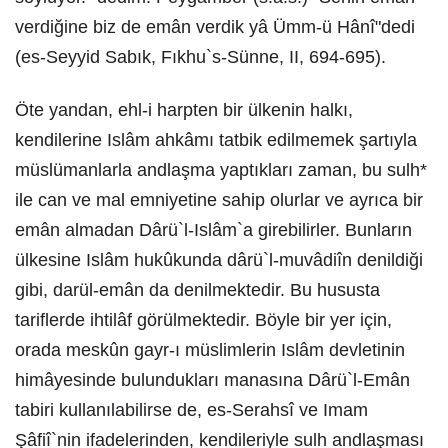
verdiğine biz de emân verdik yâ Ümm-ü Hânî"dedi
(es-Seyyid Sabık, Fıkhu`s-Sünne, II, 694-695).
Öte yandan, ehl-i harpten bir ülkenin halkı,
kendilerine Islâm ahkâmı tatbik edilmemek şartıyla
müslümanlarla andlaşma yaptıkları zaman, bu sulh*
ile can ve mal emniyetine sahip olurlar ve ayrıca bir
emân almadan Dârü`l-Islâm`a girebilirler. Bunların
ülkesine Islâm hukûkunda dârü`l-muvâdiîn denildiği
gibi, darül-emân da denilmektedir. Bu hususta
tariflerde ihtilâf görülmektedir. Böyle bir yer için,
orada meskûn gayr-ı müslimlerin Islâm devletinin
himâyesinde bulundukları manasına Dârü`l-Emân
tabiri kullanılabilirse de, es-Serahsî ve Imam
Şâfiî`nin ifadelerinden, kendileriyle sulh andlaşması