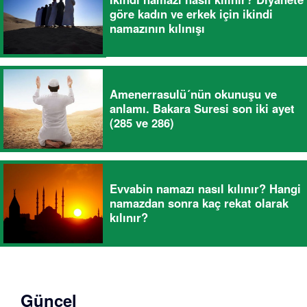
göre kadın ve erkek için ikindi
namazının kılınışı
Amenerrasulü´nün okunuşu ve
anlamı. Bakara Suresi son iki ayet
(285 ve 286)
Evvabin namazı nasıl kılınır? Hangi
namazdan sonra kaç rekat olarak
kılınır?
Güncel