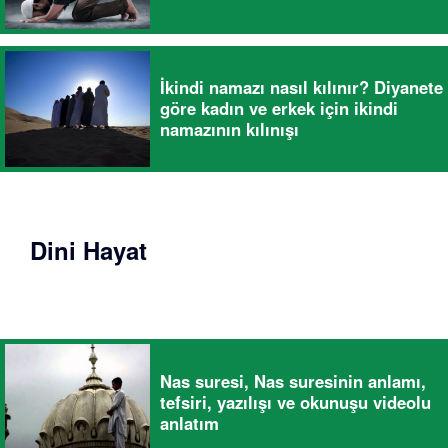
İkindi namazı nasıl kılınır? Diyanete
göre kadın ve erkek için ikindi
namazının kılınışı
Dini Hayat
Nas suresi, Nas suresinin anlamı,
tefsiri, yazılışı ve okunuşu videolu
anlatım