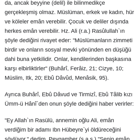
da, ancak beyyine (delil) ile bilinmedikçe
gerçekleşmiş olmaz. Müslüman, erkek ve kadın, hür
ve köleler emân verebilir. Çocuk ve deliler dışında
herkes emân verebilir. Hz. Ali (r.a.) Rasûlullah`ın
şöyle dediğini rivayet eder: "Müslümanların zimmeti
birdir ve onların sosyal mevki yönünden en düşüğü
dahi buna yetkilidir. Onlar, kendilerinden başkasına
karşı elbirliktirler" (Buhârî, Ferâiz, 21; Cizye, 10;
Müslim, Itk, 20; Ebû Dâvûd, Menâsik, 95).
Ayrıca Buhârî, Ebû Dâvud ve Tirmizî, Ebû Tâlib kızı
Ümm-ü Hânî`den onun şöyle dediğini haber verirler:
"Ey Allah`ın Rasülü, annemin oğlu Ali, emân
verdiğim bir adamı Ibn Hübeyre`yi öldüreceğini
söylüyor." dedim. Peygamber (s.a.s.) "Senin emân