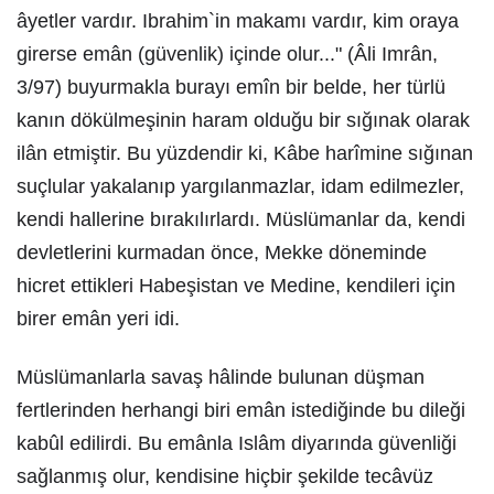
âyetler vardır. Ibrahim`in makamı vardır, kim oraya
girerse emân (güvenlik) içinde olur..." (Âli Imrân,
3/97) buyurmakla burayı emîn bir belde, her türlü
kanın dökülmeşinin haram olduğu bir sığınak olarak
ilân etmiştir. Bu yüzdendir ki, Kâbe harîmine sığınan
suçlular yakalanıp yargılanmazlar, idam edilmezler,
kendi hallerine bırakılırlardı. Müslümanlar da, kendi
devletlerini kurmadan önce, Mekke döneminde
hicret ettikleri Habeşistan ve Medine, kendileri için
birer emân yeri idi.
Müslümanlarla savaş hâlinde bulunan düşman
fertlerinden herhangi biri emân istediğinde bu dileği
kabûl edilirdi. Bu emânla Islâm diyarında güvenliği
sağlanmış olur, kendisine hiçbir şekilde tecâvüz