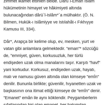
zimmet ikamet ettirilen belde. Dârü`l-Emân Islâm
hükümetinin himayet ve hâkimiyeti altında
bulunacağından dârü`l-Islâm*`a mülhaktır. (Ö. N.
Bilmen, Hukük-ı Islâmiyye ve Istılahât-ı Fıkhıyye
Kamusu III, 334).
Dâr*, Arapça bir kelime olup, ev, mesken, yurt ve
vatan gibi anlamlara gelmektedir. "eman"* sözcüğü
de, "emniyet, güven, korkusuzluk, her türlü
endişeden uzak olma manalarını taşır. Karşıtı "havf"
yani korkudur. Korkusuz, endişeden uzak, hayatı,
malı ve namusu güven altında olan kimseye "emîn"
denilir. Bununla birlikte; güvenilir, hıyanetten uzak ve
başkasının ona itimat ettiği kimseye de "emîn" denir.
"Emanet" emân ile aynı köktendir. Peygamberlerin
sıfatlarından biri olan emanet, her bakımdan