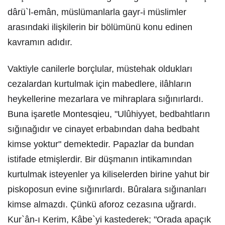
dârü`l-emân, müslümanlarla gayr-i müslimler
arasındaki ilişkilerin bir bölümünü konu edinen
kavramın adıdır.
Vaktiyle canilerle borçlular, müstehak oldukları
cezalardan kurtulmak için mabedlere, ilâhların
heykellerine mezarlara ve mihraplara sığınırlardı.
Buna işaretle Montesqieu, "Ulûhiyyet, bedbahtların
sığınağıdır ve cinayet erbabından daha bedbaht
kimse yoktur" demektedir. Papazlar da bundan
istifade etmişlerdir. Bir düşmanın intikamından
kurtulmak isteyenler ya kiliselerden birine yahut bir
piskoposun evine sığınırlardı. Bûralara sığınanları
kimse almazdı. Çünkü aforoz cezasına uğrardı.
Kur`ân-ı Kerim, Kâbe`yi kastederek; "Orada apaçık