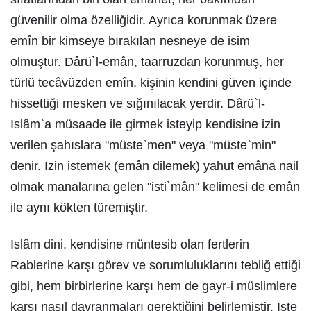
güvenilir olma özelliğidir. Ayrıca korunmak üzere
emîn bir kimseye bırakılan nesneye de isim
olmuştur. Dârü`l-emân, taarruzdan korunmuş, her
türlü tecâvüzden emîn, kişinin kendini güven içinde
hissettiği mesken ve sığınılacak yerdir. Dârü`l-
Islâm`a müsaade ile girmek isteyip kendisine izin
verilen şahıslara "müste`men" veya "müste`min"
denir. Izin istemek (emân dilemek) yahut emâna nail
olmak manalarına gelen "isti`mân" kelimesi de emân
ile aynı kökten türemiştir.
Islâm dini, kendisine müntesib olan fertlerin
Rablerine karşı görev ve sorumluluklarını tebliğ ettiği
gibi, hem birbirlerine karşı hem de gayr-i müslimlere
karşı nasıl davranmaları gerektiğini belirlemiştir. Işte