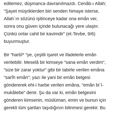
edilemez, düşmanca davranılmazdı. Cenâb-ı Allah;
"Şayet müşriklerden biri senden himaye isterse,
Allah`ın sözünü işitinceye kadar ona emân ver,
sonra onu güven içinde bulunacağı yere ulaştır.
Çünkü onlar cahil bir kavimdir" (et-Tevbe, 9/6)
buyurmuştur.
Bir "harbî* "ye, çeşitli işaret ve ifadelerle emân
verilebilir. Meselâ bir kimseye "sana emân verdim",
"size bir zarar yoktur" gibi bir tabirle verilen emâna
"sarîh emân"; yazı ile yani bir emân belgesi
göndererek ehl-i harbe verilen emâna, "emân bi`l-
mukâtebe" denir. Şu da var ki, emân belgesini
gönderen kimsenin, müslüman, emin ve bunun için
gerekli tüm şartları taşıdığının bilinmesi gerekir. Bu