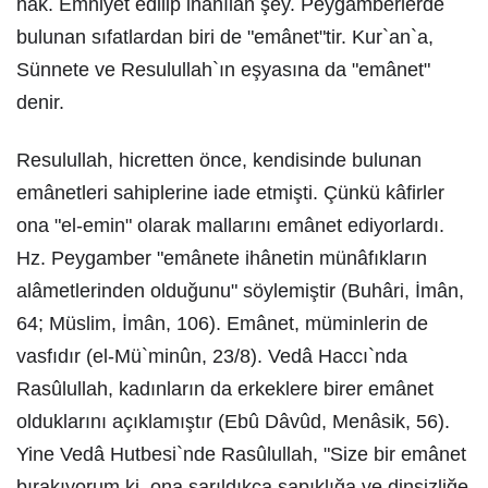
hak. Emniyet edilip inanılan şey. Peygamberlerde
bulunan sıfatlardan biri de "emânet"tir. Kur`an`a,
Sünnete ve Resulullah`ın eşyasına da "emânet"
denir.
Resulullah, hicretten önce, kendisinde bulunan
emânetleri sahiplerine iade etmişti. Çünkü kâfirler
ona "el-emin" olarak mallarını emânet ediyorlardı.
Hz. Peygamber "emânete ihânetin münâfıkların
alâmetlerinden olduğunu" söylemiştir (Buhâri, İmân,
64; Müslim, İmân, 106). Emânet, müminlerin de
vasfıdır (el-Mü`minûn, 23/8). Vedâ Haccı`nda
Rasûlullah, kadınların da erkeklere birer emânet
olduklarını açıklamıştır (Ebû Dâvûd, Menâsik, 56).
Yine Vedâ Hutbesi`nde Rasûlullah, "Size bir emânet
bırakıyorum ki, ona sarıldıkça sapıklığa ve dinsizliğe