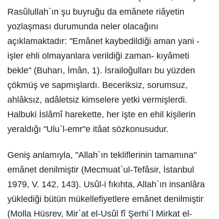
Rasûlullah`ın şu buyruğu da emânete riâyetin
yozlaşması durumunda neler olacağını
açıklamaktadır: "Emânet kaybedildiği aman yani -
işler ehli olmayanlara verildiği zaman- kıyâmeti
bekle" (Buharı, İmân, 1). İsrailoğulları bu yüzden
çökmüş ve sapmışlardı. Beceriksiz, sorumsuz,
ahlâksız, adâletsiz kimselere yetki vermişlerdi.
Halbuki İslâmî harekette, her işte en ehil kişilerin
yeraldığı "Ulu`l-emr"e itâat sözkonusudur.
Geniş anlamıyla, "Allah`ın tekliflerinin tamamına"
emânet denilmiştir (Mecmuat`ul-Tefâsir, İstanbul
1979, V. 142, 143). Usûl-i fıkıhta, Allah`ın insanlâra
yüklediği bütün mükellefiyetlere emânet denilmiştir
(Molla Hüsrev, Mir`at el-Usûl fî Şerhi`l Mirkat el-