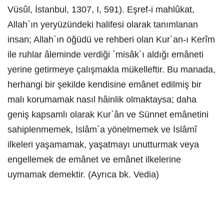
Vüsûl, İstanbul, 1307, I, 591). Eşref-i mahlûkat,
Allah`ın yeryüzündeki halifesi olarak tanımlanan
insan; Allah`ın öğüdü ve rehberi olan Kur`an-ı Kerîm
ile ruhlar âleminde verdiği `misâk`ı aldığı emâneti
yerine getirmeye çalışmakla mükelleftir. Bu manada,
herhangi bir şekilde kendisine emânet edilmiş bir
malı korumamak nasıl hâinlik olmaktaysa; daha
geniş kapsamlı olarak Kur`ân ve Sünnet emânetini
sahiplenmemek, İslâm`a yönelmemek ve İslâmî
ilkeleri yaşamamak, yaşatmayı unutturmak veya
engellemek de emânet ve emânet ilkelerine
uymamak demektir. (Ayrıca bk. Vedia)