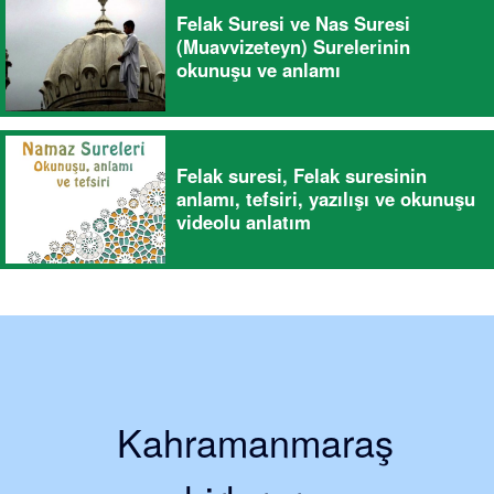
Felak Suresi ve Nas Suresi
(Muavvizeteyn) Surelerinin
okunuşu ve anlamı
Felak suresi, Felak suresinin
anlamı, tefsiri, yazılışı ve okunuşu
videolu anlatım
Kahramanmaraş