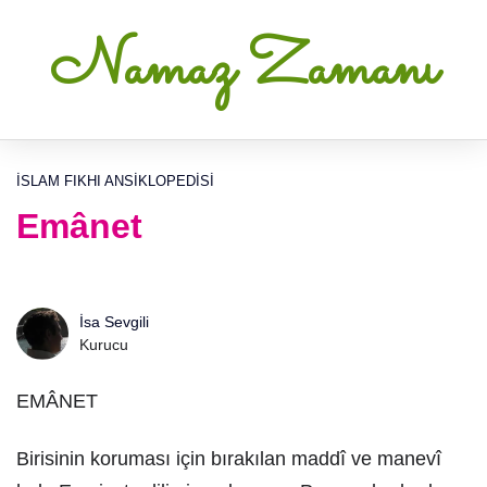
Namaz Zamanı
İSLAM FIKHI ANSIKLOPEDISI
Emânet
İsa Sevgili
Kurucu
EMÂNET
Birisinin koruması için bırakılan maddî ve manevî