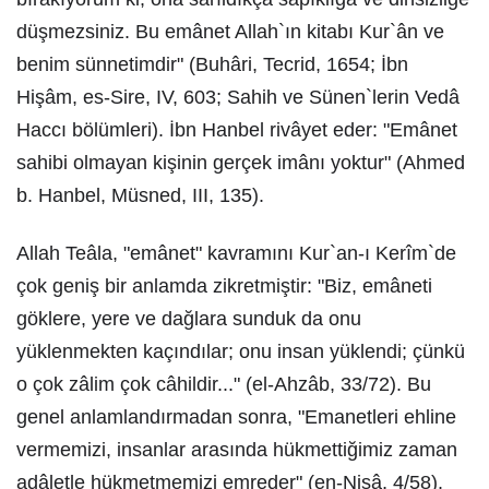
düşmezsiniz. Bu emânet Allah`ın kitabı Kur`ân ve
benim sünnetimdir" (Buhâri, Tecrid, 1654; İbn
Hişâm, es-Sire, IV, 603; Sahih ve Sünen`lerin Vedâ
Haccı bölümleri). İbn Hanbel rivâyet eder: "Emânet
sahibi olmayan kişinin gerçek imânı yoktur" (Ahmed
b. Hanbel, Müsned, III, 135).
Allah Teâla, "emânet" kavramını Kur`an-ı Kerîm`de
çok geniş bir anlamda zikretmiştir: "Biz, emâneti
göklere, yere ve dağlara sunduk da onu
yüklenmekten kaçındılar; onu insan yüklendi; çünkü
o çok zâlim çok câhildir..." (el-Ahzâb, 33/72). Bu
genel anlamlandırmadan sonra, "Emanetleri ehline
vermemizi, insanlar arasında hükmettiğimiz zaman
adâletle hükmetmemizi emreder" (en-Nisâ, 4/58).