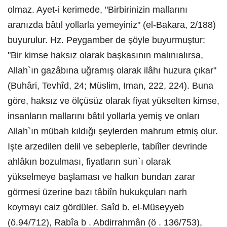
olmaz. Ayet-i kerimede, "Birbirinizin mallarını
aranızda bâtıl yollarla yemeyiniz" (el-Bakara, 2/188)
buyurulur. Hz. Peygamber de şöyle buyurmuştur:
"Bir kimse haksız olarak başkasının malınıalırsa,
Allah`ın gazâbına uğramış olarak ilâhı huzura çıkar"
(Buhâri, Tevhîd, 24; Müslim, Iman, 222, 224). Buna
göre, haksız ve ölçüsüz olarak fiyat yükselten kimse,
insanların mallarını bâtıl yollarla yemiş ve onları
Allah`ın mübah kıldığı şeylerden mahrum etmiş olur.
Işte arzedilen delil ve sebeplerle, tabiîler devrinde
ahlâkın bozulması, fiyatların sun`ı olarak
yükselmeye başlaması ve halkın bundan zarar
görmesi üzerine bazı tâbiîn hukukçuları narh
koymayı caiz gördüler. Saîd b. el-Müseyyeb
(ö.94/712), Rabîa b . Abdirrahmân (ö . 136/753),