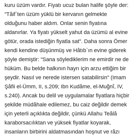
kuru üzüm vardır. Fiyatı ucuz bulan halife şöyle der:
"Tâif`ten üzüm yüklü bir kervanın gelmekte
olduğunu haber aldım. Onlar senin fiyatına
aldanırlar. Ya fiyatı yükselt yahut da üzümü al evine
götür, orada istediğin fiyatla sat". Daha sonra Ömer
kendi kendine düşünmüş ve Hâtıb`ın evine giderek
şöyle demiştir: "Sana söylediklerim ne emirdir ne de
hüküm. Bu belde halkının hayrı için arzu ettiğim bir
şeydir. Nasıl ve nerede istersen satabilirsin" (Imam
Şâfii el-Ümm, II, s.209; Ibn Kudâme, el-Muğnî, IV,
s.240). Ancak bu delil ve uygulamalar fiyatlara hiçbir
şekilde müdâhale edilemez, bu caiz değildir demek
için yeterli açıklıkta değildir, çünkü Allahu Teâlâ
karaborsacılıktan ve yüksek fiyatlar koyarak,
insanların birbirini aldatmasından hoşnut ve râzı