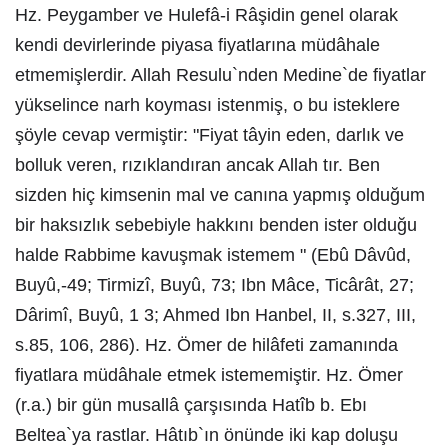
Hz. Peygamber ve Hulefâ-i Râşidin genel olarak
kendi devirlerinde piyasa fiyatlarına müdâhale
etmemişlerdir. Allah Resulu`nden Medine`de fiyatlar
yükselince narh koyması istenmiş, o bu isteklere
şöyle cevap vermiştir: "Fiyat tâyin eden, darlık ve
bolluk veren, rızıklandıran ancak Allah tır. Ben
sizden hiç kimsenin mal ve canına yapmış olduğum
bir haksızlık sebebiyle hakkını benden ister olduğu
halde Rabbime kavuşmak istemem " (Ebû Dâvûd,
Buyû,-49; Tirmizî, Buyû, 73; Ibn Mâce, Ticârât, 27;
Dârimî, Buyû, 1 3; Ahmed Ibn Hanbel, II, s.327, III,
s.85, 106, 286). Hz. Ömer de hilâfeti zamanında
fiyatlara müdâhale etmek istememiştir. Hz. Ömer
(r.a.) bir gün musallâ çarşısında Hatîb b. Ebı
Beltea`ya rastlar. Hâtıb`ın önünde iki kap doluşu