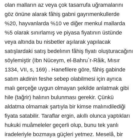
olan malların az veya çok tasarrufa uğramalarını
göz önüne alarak fâhiş gabni gayrımenkullerde
%20, hayvanlarda %10 ve diğer menkul mallarda
%5 olarak sınırlamış ve piyasa fiyatının üstünde
veya altında bu nisbetler aşılarak yapılacak
satışlardaki satış bedelının fâhiş fiyatı oluşturacağını
söylemiştir (Ibn Nüceym, el-Bahru`r-Râik, Mısır
1334, VII, s, 169) . Hanefilere göre, fâhiş gabinde
satım akdinin feshe sebep olabilmesi için ayrıca
malı gerçeğe uygun olmayan şekilde anlatmak gibi
hile (tağrir) halının bulunması gerekir. Çünkü
aldatma olmamak şartıyla bir kimse malınıdilediği
fiyata satabilir. Taraflar ergin, akıllı olunca yaptıkları
hukuki muâmeleler geçerli olup, bunu tek yanlı
iradeleriyle bozmaya güçleri yetmez. Meselâ, bir