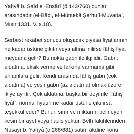
Yahyâ b. Saîd el-Ensârî (ö.143/760) bunlar
arasındadır (el-Bâcı, el-Müntekâ Şerhu`l-Muvatta`,
Mısır 1331. V. s.18).
Serbest rekâbet sonucu oluşacak piyasa fiyatlarının
ne kadar üstüne çıkılır veya altına inilirse fâhiş fiyat
meydana gelir? Bu nokta gabn ile ilgilidir. Gabn;
aldatma, eksik verme ve farkına varmama gibi
anlamlara gelir. Kendi arasında fâhiş gabn (çok
aldatma) ve yesir gabn (az aldatma) olmak üzere
ikiye ayrılır. Çok aldatma, başka bir deyimle "fâhiş
fiyât", normal fiyatın ne kadar üstüne çıkılırsa
teşekkül eder? Bunun sınır ve miktarını belirleyen
kesin bir ayet veya hadis yoktur. Belh fakihlerinden
Nusayr b. Yahyâ (ö.268/881) satım akdine konu