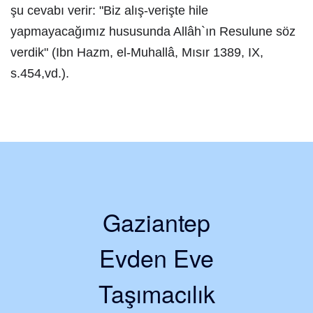
şu cevabı verir: "Biz alış-verişte hile
yapmayacağımız hususunda Allâh`ın Resulune söz
verdik" (Ibn Hazm, el-Muhallâ, Mısır 1389, IX,
s.454,vd.).
Gaziantep
Evden Eve
Taşımacılık