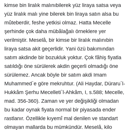
kimse bin liralık malınıbilerek yüz liraya satsa veya
yüz liralık malı yine bilerek bin liraya satın alsa bu
mûteberdir, feshe yetkisi olmaz. Hatta Mecelle
şerhinde çok daha mübâlağalı örneklere yer
verilmiştir. Meselâ, bir kimse bir liralık malınıbin
liraya satsa akit geçerlidir. Yani özü bakımından
satım akdinde bir bozukluk yoktur. Çok fâhiş fiyatla
satıldığı öne sürülerek akdin geçerli olmadığı öne
sürülemez. Ancak böyle bir satım akdi Imam
Muhammed`e göre mekruhtur. (Ali Haydar, Düraru`l-
Hukkâm Şerhu Mecelleti`l-Ahkâm, I, s.588; Mecelle,
mad. 356-360). Zaman ve yer değişikliği olmadan
bu kadar oynak fiyata normal bir piyasada ender
rastlanır. Özellikle kıyemî mal denilen ve standart
olmayan mallarda bu mümkündür. Meselâ, kilo