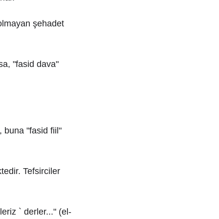
e olmayan şehadet
sa, "fasid dava"
 buna "fasid fiil"
edir. Tefsirciler
iz ` derler..." (el-