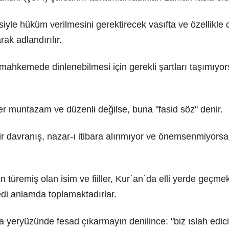
iyle hüküm verilmesini gerektirecek vasıfta ve özellikl
rak adlandırılır.
mahkemede dinlenebilmesi için gerekli şartları taşımıyor
er muntazam ve düzenli değilse, buna "fasid söz" denir.
ş, bir davranış, nazar-ı itibara alınmıyor ve önemsenmiyorsa,
türemiş olan isim ve fiiller, Kur`an`da elli yerde geçmekt
edi anlamda toplamaktadırlar.
a yeryüzünde fesad çıkarmayın denilince: "biz ıslah ediciler