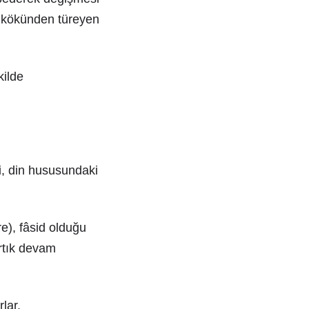
d kökünden türeyen
kilde
ki, din hususundaki
re), fâsid olduğu
artık devam
lar.