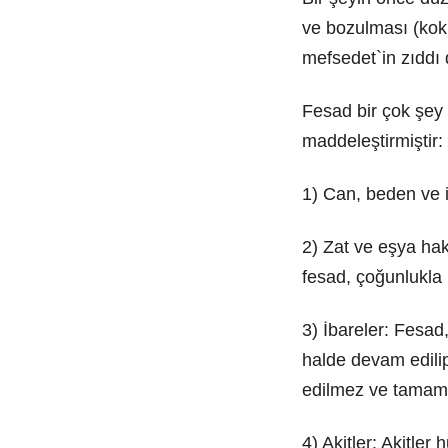
ve bozulması (koku
mefsedet`in zıddı 
Fesad bir çok şey 
maddeleştirmiştir:
1) Can, beden ve i
2) Zat ve eşya hakk
fesad, çoğunlukla i
3) İbareler: Fesad,
halde devam edilip
edilmez ve tamaml
4) Akitler: Akitler