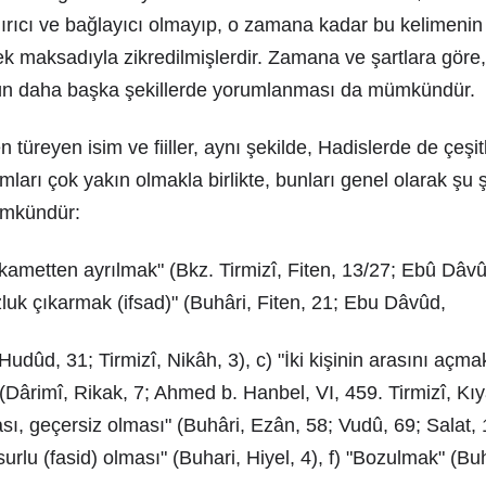
dırıcı ve bağlayıcı olmayıp, o zamana kadar bu kelimenin n
ek maksadıyla zikredilmişlerdir. Zamana ve şartlara göre
ün daha başka şekillerde yorumlanması da mümkündür.
 türeyen isim ve fiiller, aynı şekilde, Hadislerde de çeşit
amları çok yakın olmakla birlikte, bunları genel olarak şu 
ümkündür:
ikametten ayrılmak" (Bkz. Tirmizî, Fiten, 13/27; Ebû Dâvû
luk çıkarmak (ifsad)" (Buhâri, Fiten, 21; Ebu Dâvûd,
udûd, 31; Tirmizî, Nikâh, 3), c) "İki kişinin arasını açmak
(Dârimî, Rikak, 7; Ahmed b. Hanbel, VI, 459. Tirmizî, Kı
sı, geçersiz olması" (Buhâri, Ezân, 58; Vudû, 69; Salat,
urlu (fasid) olması" (Buhari, Hiyel, 4), f) "Bozulmak" (Bu