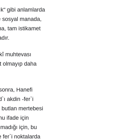
ık" gibi anlamlarda
se sosyal manada,
na, tam istikamet
dır.
ukî muhtevası
ut olmayıp daha
sonra, Hanefi
ı akdin -fer`i
e butlan mertebesi
u ifade için
lmadığı için, bu
 fer`i noktalarda