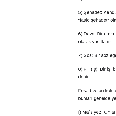
5) Şehadet: Kendis
"fasid şehadet" ola
6) Dava: Bir dava 
olarak vasıflanır.
7) Söz: Bir söz eğ
8) Fiil (iş): Bir i
denir.
Fesad ve bu kökten 
bunları genelde y
I) Ma`siyet: "Onlar