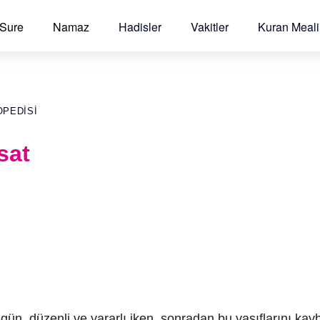
 Sure
Namaz
Hadisler
Vakitler
Kuran Meali
OPEDISI
sat
gün, düzenli ve yararlı iken, sonradan bu vasıflarını ka