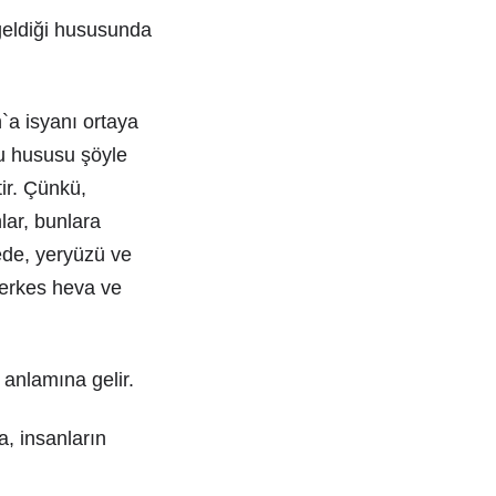
geldiği hususunda
`a isyanı ortaya
bu hususu şöyle
ir. Çünkü,
lar, bunlara
cede, yeryüzü ve
herkes heva ve
 anlamına gelir.
, insanların