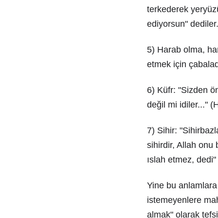
terkederek yeryüzü
ediyorsun" dediler.
5) Harab olma, ha
etmek için çabalad
6) Küfr: "Sizden ön
değil mi idiler..." 
7) Sihir: "Sihirbaz
sihirdir, Allah onu
ıslah etmez, dedi" 
Yine bu anlamlara 
istemeyenlere mahs
almak" olarak tefsi