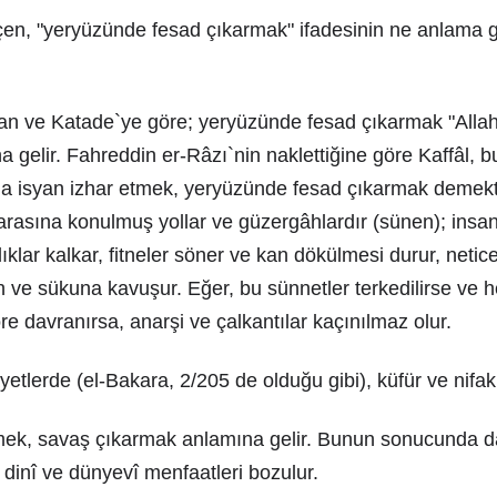
çen, "yeryüzünde fesad çıkarmak" ifadesinin ne anlama 
an ve Katade`ye göre; yeryüzünde fesad çıkarmak "Allah
 gelir. Fahreddin er-Râzı`nin naklettiğine göre Kaffâl, 
h`a isyan izhar etmek, yeryüzünde fesad çıkarmak demekt
r arasına konulmuş yollar ve güzergâhlardır (sünen); insan
klar kalkar, fitneler söner ve kan dökülmesi durur, neti
h ve sükuna kavuşur. Eğer, bu sünnetler terkedilirse ve 
re davranırsa, anarşi ve çalkantılar kaçınılmaz olur.
ayetlerde (el-Bakara, 2/205 de olduğu gibi), küfür ve nifak
emek, savaş çıkarmak anlamına gelir. Bunun sonucunda da
, dinî ve dünyevî menfaatleri bozulur.