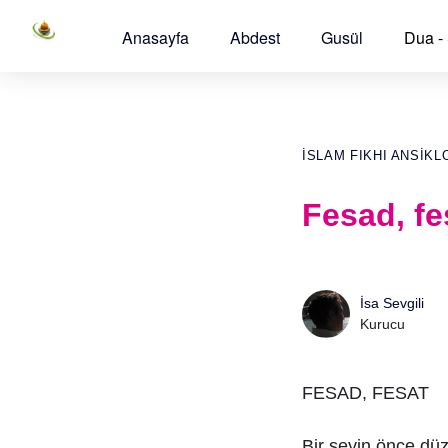
Anasayfa
Abdest
Gusül
Dua -
İSLAM FIKHI ANSIKL
Fesad, fe
İsa Sevgili
Kurucu
FESAD, FESAT
Bir şeyin önce düz