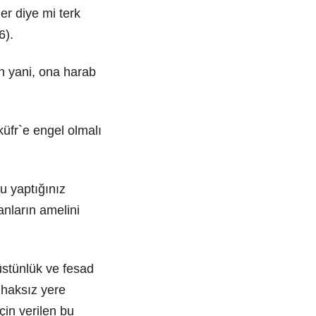
er diye mi terk
6).
n yani, ona harab
 küfr`e engel olmalı
bu yaptığınız
anların amelini
üstünlük ve fesad
 haksız yere
çin verilen bu