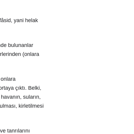
fâsid, yani helak
inde bulunanlar
irlerinden (onlara
 onlara
rtaya çıktı. Belki,
 havanın, suların,
lması, kirletilmesi
ve tanrılarını