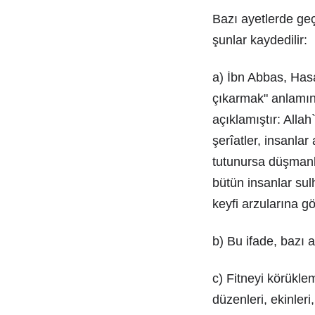
Bazı ayetlerde ge
şunlar kaydedilir:
a) İbn Abbas, Has
çıkarmak" anlamına
açıklamıştır: Alla
şerîatler, insanla
tutunursa düşmanlı
bütün insanlar sul
keyfi arzularına gö
b) Bu ifade, bazı 
c) Fitneyi körükl
düzenleri, ekinleri