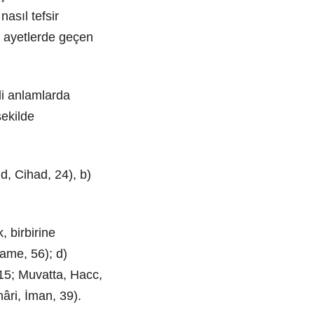
asıl tefsir
, ayetlerde geçen
li anlamlarda
şekilde
d, Cihad, 24), b)
, birbirine
yame, 56); d)
 15; Muvatta, Hacc,
hâri, İman, 39).