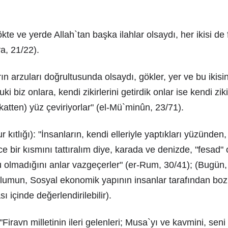
kte ve yerde Allah`tan başka ilahlar olsaydı, her ikisi de 
ya, 21/22).
ın arzuları doğrultusunda olsaydı, gökler, yer ve bu ikis
ki biz onlara, kendi zikirlerini getirdik onlar ise kendi zik
katten) yüz çeviriyorlar" (el-Mü`minûn, 23/71).
 kıtlığı): "İnsanların, kendi elleriyle yaptıkları yüzünden,
e bir kısmını tattıralım diye, karada ve denizde, "fesad" o
u olmadığını anlar vazgeçerler" (er-Rum, 30/41); (Bugün,
plumun, Sosyal ekonomik yapının insanlar tarafından bozu
 içinde değerlendirilebilir).
"Firavn milletinin ileri gelenleri; Musa`yı ve kavmini, seni 