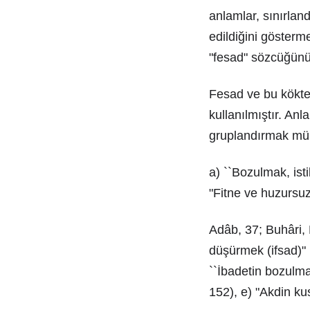
anlamlar, sınırlan
edildiğini gösterm
"fesad" sözcüğün
Fesad ve bu kökten
kullanılmıştır. Anl
gruplandırmak m
a) ``Bozulmak, ist
"Fitne ve huzursuz
Adâb, 37; Buhâri, H
düşürmek (ifsad)" 
``İbadetin bozulma
152), e) "Akdin kus