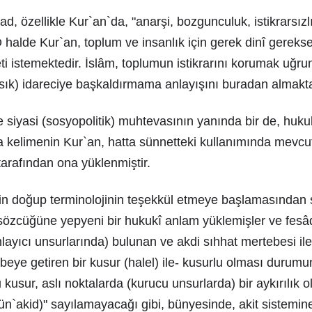
ad, özellikle Kur`an`da, "anarşi, bozgunculuk, istikrarsızl
O halde Kur`an, toplum ve insanlık için gerek dinî gerek
meti istemektedir. İslâm, toplumun istikrarını korumak uğru
sık) idareciye başkaldırmama anlayışını buradan almakta
 siyasi (sosyopolitik) muhtevasının yanında bir de, huk
a kelimenin Kur`an, hatta sünnetteki kullanımında mevc
arafından ona yüklenmiştir.
nin doğup terminolojinin teşekkül etmeye başlamasından 
özcüğüne yepyeni bir hukukî anlam yüklemişler ve fesâd`
ayıcı unsurlarında) bulunan ve akdi sıhhat mertebesi il
beye getiren bir kusur (halel) ile- kusurlu olması durumun
 kusur, aslı noktalarda (kurucu unsurlarda) bir aykırılık o
 mün`akid)" sayılamayacağı gibi, bünyesinde, akit sistemine