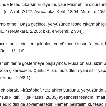
nde fesad çıkarsınlar diye mi, yani Mısır ehlini öldürsünl
.. (el-A`raf, 7/127; Ayrıca bkz. Kehf, 18/94; Mü`min. 40/2
rap etme: "Başa geçince, yeryüzünde fesad çıkarmak içi
ı..." (el-Bakara, 2/205; bkz. en-Neml, 27/34).
ceki nesillerin ileri gelenleri, yeryüzünde fesad `a, yani,
(Hûd, 1 1/1 16).
lar sihirlerini göstermeye başlayınca, Musa onlara: sizin 
 boşa çıkaracaktır. Çünkü Allah, müfsidlerin yani sihir yap
(Yunus, 1 0/8 1) .
ek olarak, Fîrûzâbâdî, "Biz ahiret yurdunu, yeryüzünde 
us kıldık..." (el-Kasas, 28/83) ayetindeki fesadın, "malı
r edildiğini de söylemektedir. Hemen belirtelim ki, fesad i