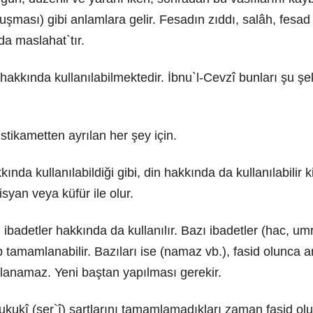
şması) gibi anlamlara gelir. Fesadın zıddı, salâh, fesa
da maslahat`tır.
hakkında kullanılabilmektedir. İbnu`l-Cevzî bunları şu şe
stikametten ayrılan her şey için.
ında kullanılabildiği gibi, din hakkında da kullanılabilir 
syan veya küfür ile olur.
 ibadetler hakkında da kullanılır. Bazı ibadetler (hac, um
 tamamlanabilir. Bazıları ise (namaz vb.), fasid olunca 
anamaz. Yeni baştan yapılması gerekir.
 hukukî (şer`î) şartlarını tamamlamadıkları zaman fasid olur