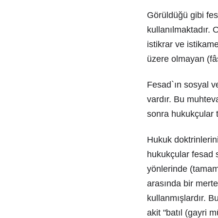
Görüldüğü gibi fes
kullanılmaktadır. 
istikrar ve istika
üzere olmayan (fâ
Fesad`ın sosyal ve
vardır. Bu muhtev
sonra hukukçular t
Hukuk doktrinleri
hukukçular fesad s
yönlerinde (tamaml
arasında bir merte
kullanmışlardır. Bu
akit "batıl (gayri