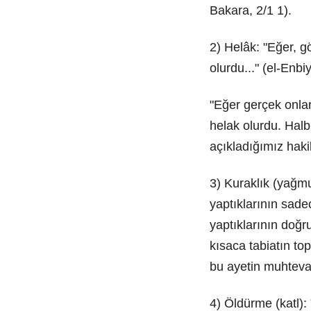
Bakara, 2/1 1).
2) Helâk: "Eğer, gö
olurdu..." (el-Enbi
"Eğer gerçek onlar
helak olurdu. Halbu
açıkladığımız haki
3) Kuraklık (yağmur
yaptıklarının sadec
yaptıklarının doğr
kısaca tabiatın to
bu ayetin muhtevası
4) Öldürme (katl): 