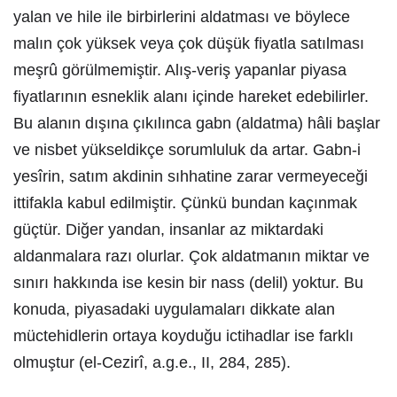
yalan ve hile ile birbirlerini aldatması ve böylece
malın çok yüksek veya çok düşük fiyatla satılması
meşrû görülmemiştir. Alış-veriş yapanlar piyasa
fiyatlarının esneklik alanı içinde hareket edebilirler.
Bu alanın dışına çıkılınca gabn (aldatma) hâli başlar
ve nisbet yükseldikçe sorumluluk da artar. Gabn-i
yesîrin, satım akdinin sıhhatine zarar vermeyeceği
ittifakla kabul edilmiştir. Çünkü bundan kaçınmak
güçtür. Diğer yandan, insanlar az miktardaki
aldanmalara razı olurlar. Çok aldatmanın miktar ve
sınırı hakkında ise kesin bir nass (delil) yoktur. Bu
konuda, piyasadaki uygulamaları dikkate alan
müctehidlerin ortaya koyduğu ictihadlar ise farklı
olmuştur (el-Cezirî, a.g.e., II, 284, 285).