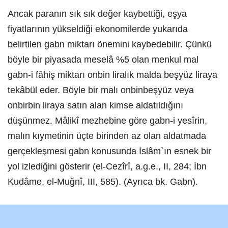
Ancak paranın sık sık değer kaybettiği, eşya
fiyatlarının yükseldiği ekonomilerde yukarıda
belirtilen gabn miktarı önemini kaybedebilir. Çünkü
böyle bir piyasada meselâ %5 olan menkul mal
gabn-i fâhiş miktarı onbin liralık malda beşyüz liraya
tekâbül eder. Böyle bir malı onbinbeşyüz veya
onbirbin liraya satın alan kimse aldatıldığını
düşünmez. Mâlikî mezhebine göre gabn-i yesîrin,
malın kıymetinin üçte birinden az olan aldatmada
gerçekleşmesi gabn konusunda İslâm`ın esnek bir
yol izlediğini gösterir (el-Cezîrî, a.g.e., II, 284; İbn
Kudâme, el-Muğnî, III, 585). (Ayrıca bk. Gabn).