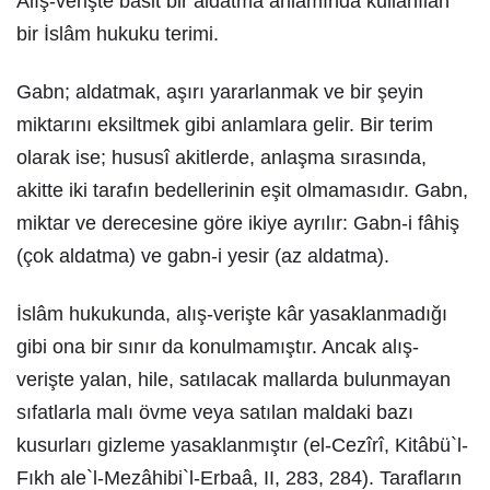
Alış-verişte basit bir aldatma anlamında kullanılan
bir İslâm hukuku terimi.
Gabn; aldatmak, aşırı yararlanmak ve bir şeyin
miktarını eksiltmek gibi anlamlara gelir. Bir terim
olarak ise; hususî akitlerde, anlaşma sırasında,
akitte iki tarafın bedellerinin eşit olmamasıdır. Gabn,
miktar ve derecesine göre ikiye ayrılır: Gabn-i fâhiş
(çok aldatma) ve gabn-i yesir (az aldatma).
İslâm hukukunda, alış-verişte kâr yasaklanmadığı
gibi ona bir sınır da konulmamıştır. Ancak alış-
verişte yalan, hile, satılacak mallarda bulunmayan
sıfatlarla malı övme veya satılan maldaki bazı
kusurları gizleme yasaklanmıştır (el-Cezîrî, Kitâbü`l-
Fıkh ale`l-Mezâhibi`l-Erbaâ, II, 283, 284). Tarafların