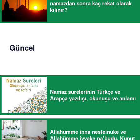
namazdan sonra kaç rekat olarak
kılınır?
Güncel
Namaz surelerinin Türkçe ve
Arapça yazılışı, okunuşu ve anlamı
Allahümme inna nesteinuke ve
Allahümme iyyake na’budu, Kunut