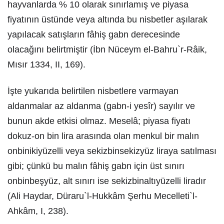
hayvanlarda % 10 olarak sınırlamış ve piyasa
fiyatının üstünde veya altında bu nisbetler aşılarak
yapılacak satışların fâhiş gabn derecesinde
olacağını belirtmiştir (İbn Nüceym el-Bahru`r-Râik,
Mısır 1334, II, 169).
İşte yukarıda belirtilen nisbetlere varmayan
aldanmalar az aldanma (gabn-i yesîr) sayılır ve
bunun akde etkisi olmaz. Meselâ; piyasa fiyatı
dokuz-on bin lira arasında olan menkul bir malın
onbinikiyüzelli veya sekizbinsekizyüz liraya satılması
gibi; çünkü bu malın fâhiş gabn için üst sınırı
onbinbeşyüz, alt sınırı ise sekizbinaltıyüzelli liradır
(Ali Haydar, Düraru`l-Hukkâm Şerhu Mecelleti`l-
Ahkâm, I, 238).