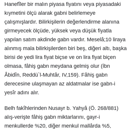
Hanefîler bir malın piyasa fiyatını veya piyasadaki
kıymetini ölçü alarak gabni belirlemeye
çalışmışlardır. Bilirkişilerin değerlendirme alanına
girmeyecek ölçüde, yüksek veya düşük fiyatla
yapılan satım akdinde gabn vardır. Meselâ;10 liraya
alınmış mala bilirkişilerden biri beş, diğeri altı, başka
birisi de yedi lira fiyat biçse ve on lira fiyat biçen
olmasa, fâhiş gabn meydana gelmiş olur (İbn
Âbidîn, Reddü`l-Muhtâr, IV,159). Fâhiş gabn
derecesine ulaşmayan az aldatmalar ise gabn-i
yesîr adını alır.
Belh fakîhlerinden Nusayr b. Yahyâ (Ö. 268/881)
alış-verişte fâhiş gabn miktarlarını, gayr-i
menkullerde %20, diğer menkul mallârda %5,