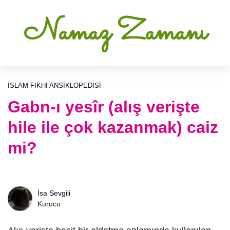
Namaz Zamanı
İSLAM FIKHI ANSIKLOPEDISI
Gabn-ı yesîr (alış verişte
hile ile çok kazanmak) caiz
mi?
İsa Sevgili
Kurucu