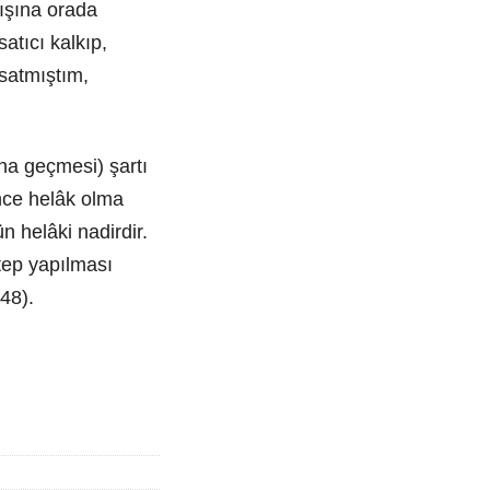
ışına orada
atıcı kalkıp,
satmıştım,
una geçmesi) şartı
önce helâk olma
 helâki nadirdir.
tep yapılması
 48).