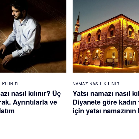
 KILINIR
NAMAZ NASIL KILINIR
azı nasıl kılınır? Üç
Yatsı namazı nasıl kı
rak. Ayrıntılarla ve
Diyanete göre kadın 
latım
için yatsı namazının k