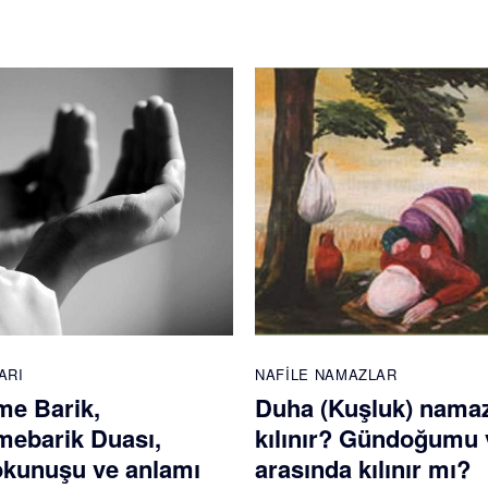
ARI
NAFILE NAMAZLAR
e Barik,
Duha (Kuşluk) namaz
ebarik Duası,
kılınır? Gündoğumu 
 okunuşu ve anlamı
arasında kılınır mı?