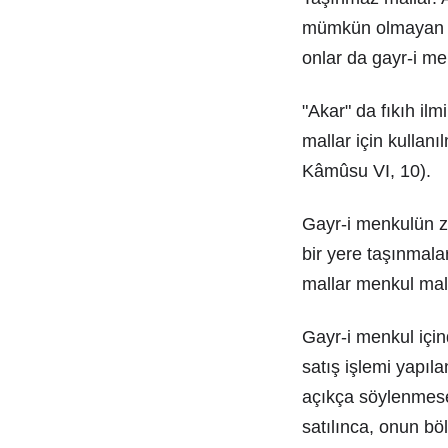
mümkün olmayan ma
onlar da gayr-i men
"Akar" da fıkıh ilm
mallar için kullan
Kâmûsu VI, 10).
Gayr-i menkulün zı
bir yere taşınmala
mallar menkul mall
Gayr-i menkul için
satış işlemi yapıl
açıkça söylenmese 
satılınca, onun bölü