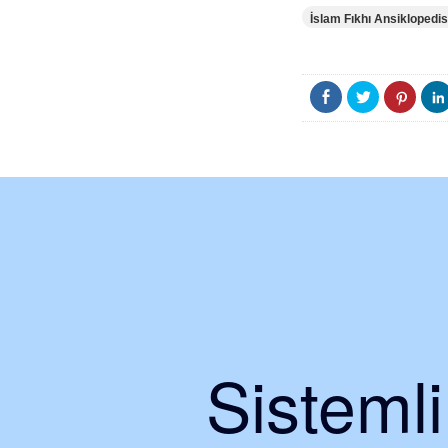
İslam Fıkhı Ansiklopedis
Sisteml