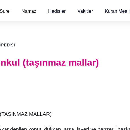
 Sure
Namaz
Hadisler
Vakitler
Kuran Meali
OPEDISI
nkul (taşınmaz mallar)
 (TAŞINMAZ MALLAR)
kar denilen konut, dükkan, arsa, işyeri ve benzeri, başk