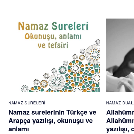
NAMAZ SURELERI
NAMAZ DUAL
Namaz surelerinin Türkçe ve
Allahümm
Arapça yazılışı, okunuşu ve
Allahümm
anlamı
yazılışı,