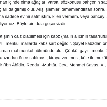
aman içinde elma ağaçları varsa, sözkonusu bahçenin sat
arı da girmiş olur. Alış işlemleri tamamlandıktan sonra, s
na sadece evimi satmıştım, kileri vermem, veya bahçeyi 
yemez. Böyle bir iddia geçersizdir.
tışının caiz olabilmesi için kabz (malın alıcının tasarruf
yr-i menkul mallarda kabz şart değildir. Şayet kabzdan 
 zaman mal menkul hükmünde olur. Çünkü, gayr-i menkulün
abzından önce satılması, kiraya verilmesi, köle ile mukâ
ildir (İbn Âbîdin, Reddu`l-Muhtâr, Çev., Mehmet Savaş, XI,