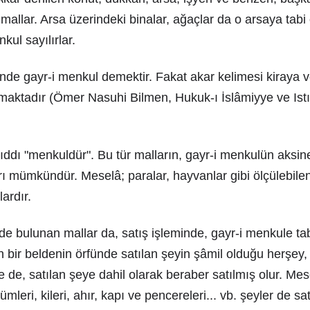
llar. Arsa üzerindeki binalar, ağaçlar da o arsaya tabi 
kul sayılırlar.
inde gayr-i menkul demektir. Fakat akar kelimesi kiraya ver
ılmaktadır (Ömer Nasuhi Bilmen, Hukuk-ı İslâmiyye ve Istı
ddı "menkuldür". Bu tür malların, gayr-i menkulün aksine
rı mümkündür. Meselâ; paralar, hayvanlar gibi ölçülebilen 
ardır.
de bulunan mallar da, satış işleminde, gayr-i menkule tabi
an bir beldenin örfünde satılan şeyin şâmil olduğu herşey, 
de, satılan şeye dahil olarak beraber satılmış olur. Mes
mleri, kileri, ahır, kapı ve pencereleri... vb. şeyler de satı