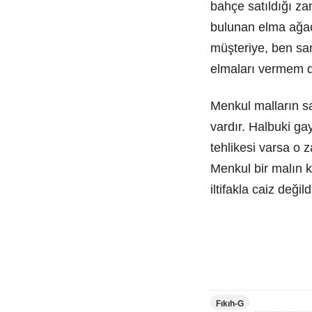
bahçe satıldığı z
bulunan elma ağaçl
müşteriye, ben sa
elmaları vermem di
Menkul malların sa
vardır. Halbuki ga
tehlikesi varsa o
Menkul bir malın k
iltifakla caiz değ
Fıkıh-G