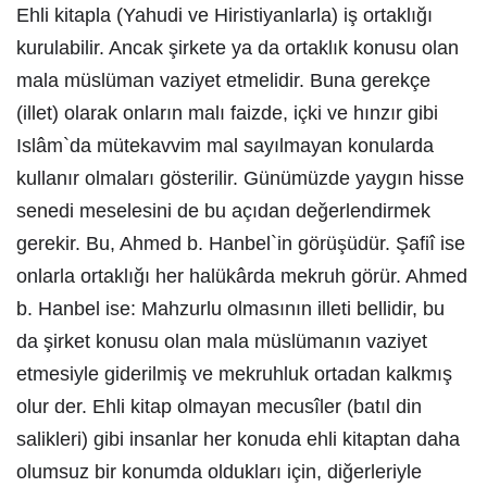
Ehli kitapla (Yahudi ve Hiristiyanlarla) iş ortaklığı
kurulabilir. Ancak şirkete ya da ortaklık konusu olan
mala müslüman vaziyet etmelidir. Buna gerekçe
(illet) olarak onların malı faizde, içki ve hınzır gibi
Islâm`da mütekavvim mal sayılmayan konularda
kullanır olmaları gösterilir. Günümüzde yaygın hisse
senedi meselesini de bu açıdan değerlendirmek
gerekir. Bu, Ahmed b. Hanbel`in görüşüdür. Şafiî ise
onlarla ortaklığı her halükârda mekruh görür. Ahmed
b. Hanbel ise: Mahzurlu olmasının illeti bellidir, bu
da şirket konusu olan mala müslümanın vaziyet
etmesiyle giderilmiş ve mekruhluk ortadan kalkmış
olur der. Ehli kitap olmayan mecusîler (batıl din
salikleri) gibi insanlar her konuda ehli kitaptan daha
olumsuz bir konumda oldukları için, diğerleriyle