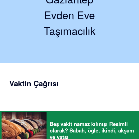
Evden Eve
Taşımacılık
Vaktin Çağrısı
Beş vakit namaz kılınışı Resimli
olarak? Sabah, öğle, ikindi, akşam
ve yatsı