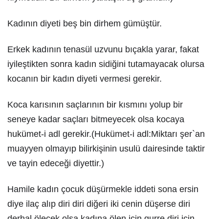
Kadının diyeti beş bin dirhem gümüştür.
Erkek kadının tenasül uzvunu bıçakla yarar, fakat
iyileştikten sonra kadın sidiğini tutamayacak olursa
kocanın bir kadın diyeti vermesi gerekir.
Koca karısının saçlarının bir kısmını yolup bir
seneye kadar saçları bitmeyecek olsa kocaya
hukümet-i adl gerekir.(Hukümet-i adl:Miktarı şer`an
muayyen olmayıp bilirkişinin usulü dairesinde taktir
ve tayin edeceği diyettir.)
Hamile kadın çocuk düşürmekle iddeti sona ersin
diye ilaç alıp diri diri diğeri iki cenin düşerse diri
derhal ölecek olsa kadına ölen için gurre diri için