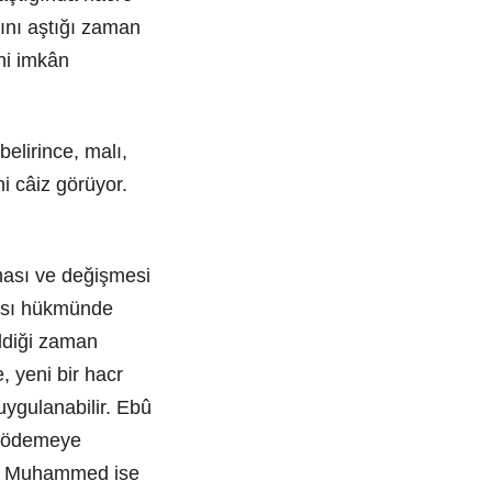
ğını aştığı zaman
ni imkân
belirince, malı,
i câiz görüyor.
ması ve değişmesi
ması hükmünde
ildiği zaman
 yeni bir hacr
uygulanabilir. Ebû
u ödemeye
am Muhammed ise