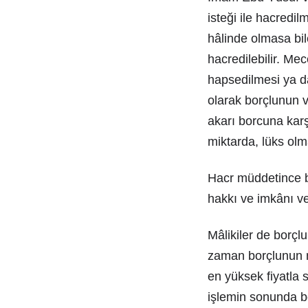
isteği ile hacredil
hâlinde olmasa bi
hacredilebilir. M
hapsedilmesi ya da
olarak borçlunun v
akarı borcuna karşı
miktarda, lüks olm
Hacr müddetince b
hakkı ve imkânı ver
Mâlikiler de borçl
zaman borçlunun m
en yüksek fiyatla s
işlemin sonunda bo