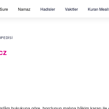
 Sure
Namaz
Hadisler
Vakitler
Kuran Meali
OPEDISI
cz
Islâm hukukuna göre, borçlunun malına hâkim kararı ile