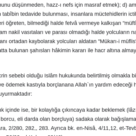
unu düşünmeden, hazz-ı nefs için masraf etmek); d) a
n tabîbin tedavide bulunması, insanlara müctehidlerin icti
leri öğreten, bilmediği halde fetvâ vermeye kalkışan "müft
m nakil vasıtaları ve parası olmadığı halde yolcuların n
nı ortadan kaybolarak yolcuları aldatan "Mükarı-i müflis"
aatta bulunan şahısları hâkimin kararı ile hacr altına almay
in sebebi olduğu Islâm hukukunda belirtilmiş olmakla bir
i ve ödemek kastıyla borçlanana Allah`ın yardım edeceği
uyurmaktadır:
lık içinde ise, bir kolaylığa çıkıncaya kadar beklemek (lâ
iz borcu, eli darda olan borçluya) sadaka olarak bağışlama
ara, 2/280, 282,, 283. Ayrıca bk. en-Nisâ, 4/11,12, et-Tevb