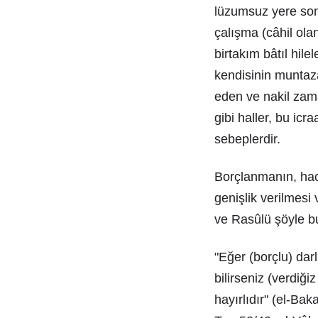
lüzumsuz yere son
çalışma (câhil ola
birtakım bâtıl hile
kendisinin muntaza
eden ve nakil zama
gibi haller, bu icr
sebeplerdir.
Borçlanmanın, hacr
genişlik verilmes
ve Rasûlü şöyle b
"Eğer (borçlu) dar
bilirseniz (verdiğ
hayırlıdır" (el-Bak