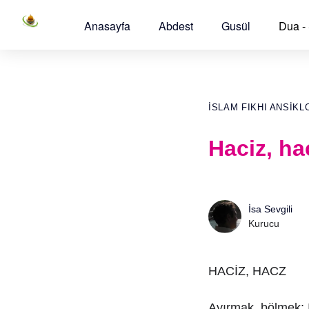
Anasayfa
Abdest
Gusül
Dua -
İSLAM FIKHI ANSIKL
Haciz, ha
İsa Sevgili
Kurucu
HACİZ, HACZ
Ayırmak, bölmek; 