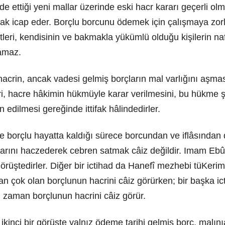
lde ettiği yeni mallar üzerinde eski hacr kararı geçerli ol
k icap eder. Borçlu borcunu ödemek için çalışmaya zor
aletleri, kendisinin ve bakmakla yükümlü olduğu kişilerin na
lamaz.
crin, ancak vadesi gelmiş borçların mal varlığını aşması
ri, hacre hâkimin hükmüyle karar verilmesini, bu hükme 
 edilmesi gereğinde ittifak hâlindedirler.
e borçlu hayatta kaldığı sürece borcundan ve iflâsından 
arını haczederek cebren satmak câiz değildir. Imam Eb
üştedirler. Diğer bir ictihad da Hanefî mezhebi tüKer
n çok olan borçlunun hacrini câiz görürken; bir başka ic
 zaman borçlunun hacrini câiz görür.
 ikinci bir görüşte yalnız ödeme tarihi gelmiş borç, malın