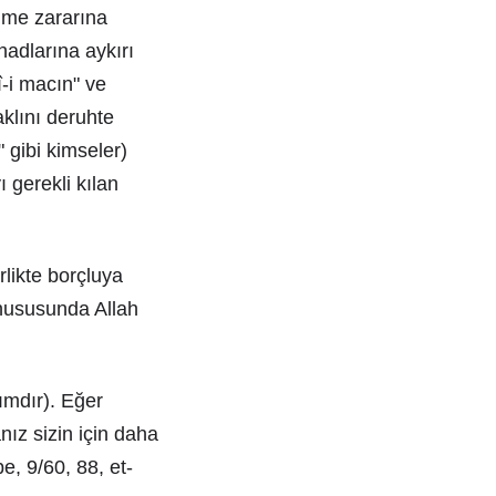
mme zararına
hadlarına aykırı
î-i macın" ve
aklını deruhte
 gibi kimseler)
ı gerekli kılan
likte borçluya
 hususunda Allah
zımdır). Eğer
nız sizin için daha
e, 9/60, 88, et-