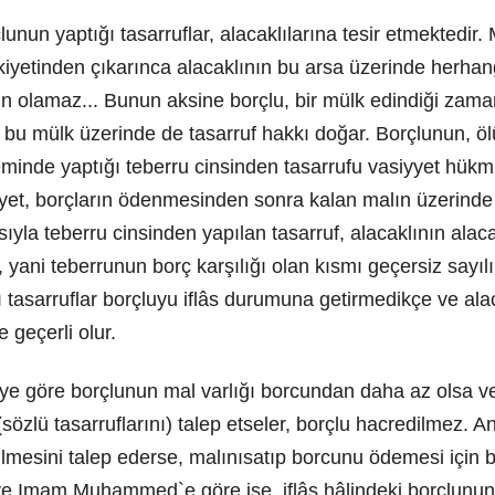
lunun yaptığı tasarruflar, alacaklılarına tesir etmektedir.
kiyetinden çıkarınca alacaklının bu arsa üzerinde herhang
olamaz... Bunun aksine borçlu, bir mülk edindiği zaman
 bu mülk üzerinde de tasarruf hakkı doğar. Borçlunun, ö
minde yaptığı teberru cinsinden tasarrufu vasiyyet hükm
et, borçların ödenmesinden sonra kalan malın üzerinde 
sıyla teberru cinsinden yapılan tasarruf, alacaklının ala
 yani teberrunun borç karşılığı olan kısmı geçersiz sayılı
tasarruflar borçluyu iflâs durumuna getirmedikçe ve alac
 geçerli olur.
e göre borçlunun mal varlığı borcundan daha az olsa ve 
sözlü tasarruflarını) talep etseler, borçlu hacredilmez. An
mesini talep ederse, malınısatıp borcunu ödemesi için bo
 Imam Muhammed`e göre ise, iflâs hâlindeki borçlunun, 