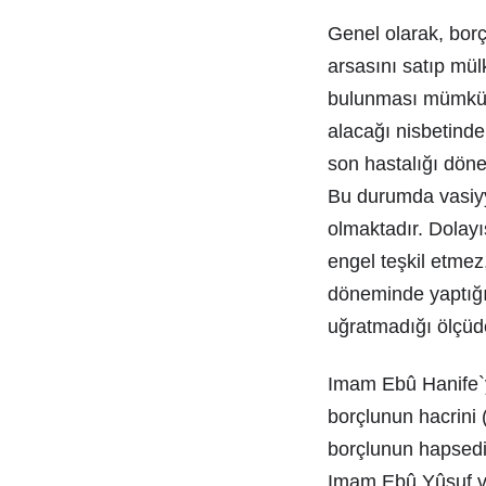
Genel olarak, borç
arsasını satıp mül
bulunması mümkün 
alacağı nisbetinde
son hastalığı döne
Bu durumda vasiyy
olmaktadır. Dolayı
engel teşkil etmez,
döneminde yaptığı 
uğratmadığı ölçüde
Imam Ebû Hanife`y
borçlunun hacrini (
borçlunun hapsedil
Imam Ebû Yûsuf ve