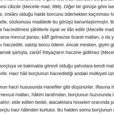
mesi câizdir (Mecelle mad, 998). Diğer bir görüşe göre ise 
le, imkânı olduğu halde borcunu ödemekten kaçınması hâ
ecelle, sözkonusu maddede bu görüşü kanunlaştırmıştır. 
 hacredilmesi şâhitlerle ispat ve ilân edilir (Mecelle mad
arsa mevcut parası, kâfî gelmezse ticaret malları, o da 
 haczedilir, satılıp borcu ödenir. Ancak mesken, giyim gib
amak şartıyla, zarûrî ihtiyaçların haczine gidilmez (Mec
orçluya ve bakmakla görevli olduğu şahıslara kendi ma
ilir. Hacr hâli borçlunun hacredildiği andaki mülkiyeti üze
unun hacri hususunda Hanefiler gibi düşünürler. Iflasına 
evcut malları, hâkim tarafından, borçlunun huzurunda 
atılır; elde edilen bedel, alacaklılara hisseleri oranında pa
rçlu hacr hâlinden kurtulur. Bu halden sonra borçlunun 