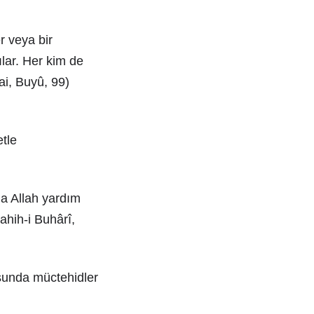
r veya bir
lar. Her kim de
sai, Buyû, 99)
tle
a Allah yardım
ahih-i Buhârî,
sunda müctehidler