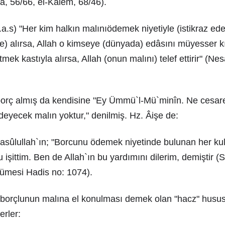
ıa, 56/66, el-Kalem, 68/46).
.s) "Her kim halkın malınıödemek niyetiyle (istikraz ede
) alırsa, Allah o kimseye (dünyada) edâsını müyesser kı
etmek kastıyla alırsa, Allah (onun malını) telef ettirir" (Ne
 borç almış da kendisine "Ey Ümmü`l-Mü`minîn. Ne cesare
eyecek malın yoktur," denilmiş. Hz. Âişe de:
sûlullah`ın; "Borcunu ödemek niyetinde bulunan her kul
işittim. Ben de Allah`ın bu yardımını dilerim, demiştir (S
cümesi Hadis no: 1074).
n borçlunun malına el konulması demek olan "hacz" husu
erler: