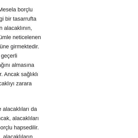
 Mesela borçlu
i bir tasarrufta
 alacaklının,
lümle neticelenen
üne girmektedir.
geçerli
cağını almasına
r. Ancak sağlıklı
aklıyı zarara
alacaklıları da
cak, alacaklıları
rçlu hapsedilir.
alacaklıların