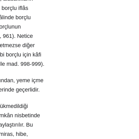
borçlu iflâs
linde borçlu
Borçlunun
, 961). Netice
yetmezse diğer
i borçlu için kâfi
elle mad. 998-999).
lından, yeme içme
rinde geçerlidir.
hükmedildiği
imkân nisbetinde
ylaştırılır. Bu
miras, hibe,