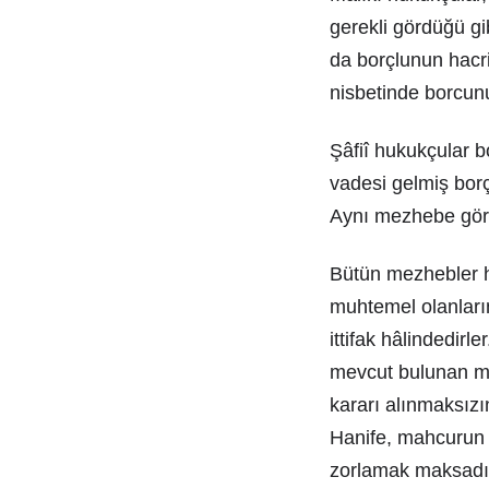
gerekli gördüğü gi
da borçlunun hacr
nisbetinde borcun
Şâfiî hukukçular bo
vadesi gelmiş borç
Aynı mezhebe göre 
Bütün mezhebler h
muhtemel olanların
ittifak hâlindedir
mevcut bulunan mal
kararı alınmaksızı
Hanife, mahcurun 
zorlamak maksadı