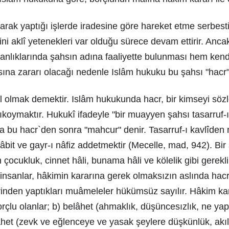
olarak yaptığı işlerde iradesine göre hareket etme serbes
ni aklî yetenekleri var olduğu sürece devam ettirir. Ancak
oksanlıklarında şahsın adına faaliyette bulunması hem kend
ına zararı olacağı nedenle Islâm hukuku bu şahsı "hacr" a
l olmak demektir. Islâm hukukunda hacr, bir kimseyi sözl
lıkoymaktır. Hukukî ifadeyle "bir muayyen şahsı tasarruf
sa bu hacr`den sonra "mahcur" denir. Tasarruf-ı kavlîden
bit ve gayr-ı nâfiz addetmektir (Mecelle, mad, 942). Bir
n çocukluk, cinnet hâli, bunama hâli ve kölelik gibi gerekl
 insanlar, hâkimin kararına gerek olmaksızın aslında hacr
lerinden yaptıkları muâmeleler hükümsüz sayılır. Hâkim kara
orçlu olanlar; b) belâhet (ahmaklık, düşüncesızlık, ne yapt
het (zevk ve eğlenceye ve yasak şeylere düşkünlük, akıls