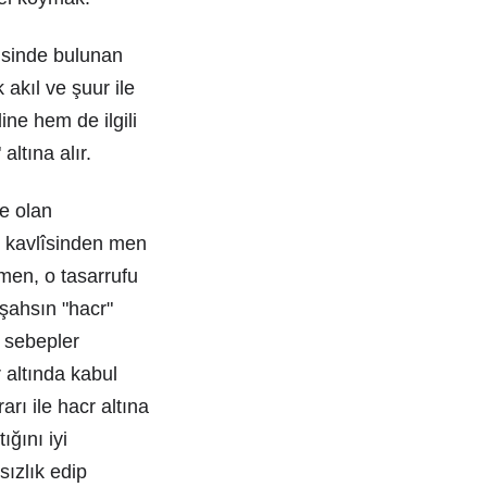
tisinde bulunan
 akıl ve şuur ile
ine hem de ilgili
ltına alır.
e olan
-ı kavlîsinden men
 men, o tasarrufu
 şahsın "hacr"
i sebepler
 altında kabul
rı ile hacr altına
ığını iyi
ızlık edip