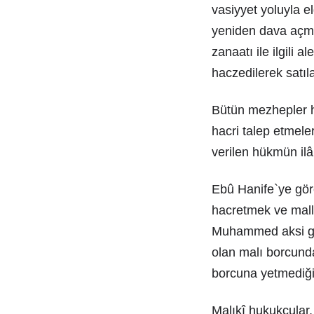
vasiyyet yoluyla e
yeniden dava açma
zanaatı ile ilgili 
haczedilerek satı
Bütün mezhepler ha
hacri talep etmele
verilen hükmün ilân
Ebû Hanife`ye gör
hacretmek ve mall
Muhammed aksi gör
olan malı borcunda
borcuna yetmediği
Malıkî hukukçular,