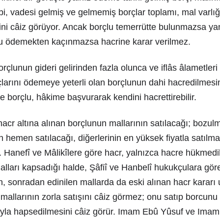
bi, vadesi gelmiş ve gelmemiş borçlar toplamı, mal varlı
ini câiz görüyor. Ancak borçlu temerrütte bulunmazsa ya
u ödemekten kaçınmazsa hacrine karar verilmez.
rçlunun gideri gelirinden fazla olunca ve iflâs âlametleri 
larını ödemeye yeterli olan borçlunun dahi hacredilmesin
borçlu, hâkime başvurarak kendini hacrettirebilir.
acr altına alınan borçlunun mallarının satılacağı; bozul
 hemen satılacağı, diğerlerinin en yüksek fiyatla satıl
ler. Hanefî ve Mâlikîlere göre hacr, yalnızca hacre hükmed
ları kapsadığı halde, Şâfiî ve Hanbelî hukukçulara göre,
n, sonradan edinilen mallarda da eski alınan hacr kararı 
mallarının zorla satışını câiz görmez; onu satıp borcun
yla hapsedilmesini câiz görür. Imam Ebû Yûsuf ve Im