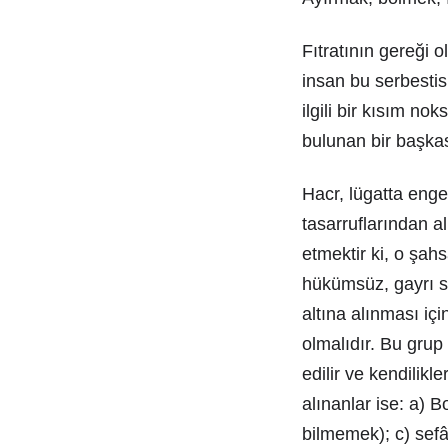
Fıtratının gereği 
insan bu serbestisi
ilgili bir kısım n
bulunan bir başkas
Hacr, lügatta enge
tasarruflarından a
etmektir ki, o şah
hükümsüz, gayrı sâ
altına alınması içi
olmalıdır. Bu grup
edilir ve kendilik
alınanlar ise: a) B
bilmemek); c) sefâ