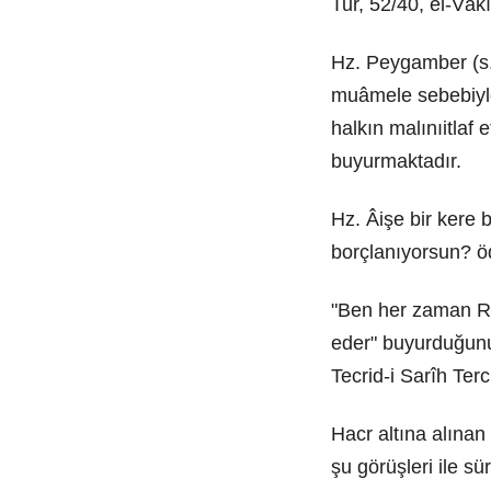
Tur, 52/40, el-Vâk
Hz. Peygamber (s.a
muâmele sebebiyle
halkın malınıitlaf 
buyurmaktadır.
Hz. Âişe bir kere
borçlanıyorsun? öd
"Ben her zaman Ra
eder" buyurduğunu 
Tecrid-i Sarîh Ter
Hacr altına alına
şu görüşleri ile sür