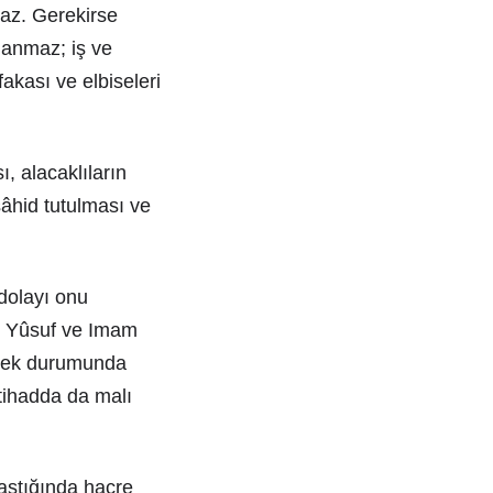
maz. Gerekirse
lanmaz; iş ve
fakası ve elbiseleri
, alacaklıların
şâhid tutulması ve
dolayı onu
û Yûsuf ve Imam
imek durumunda
tihadda da malı
ıaştığında hacre