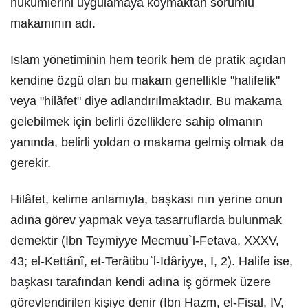
hükümlerini uygulamaya koymaktan sorumlu
makamının adı.
Islam yönetiminin hem teorik hem de pratik açıdan
kendine özgü olan bu makam genellikle "halifelik"
veya "hilâfet" diye adlandırılmaktadır. Bu makama
gelebilmek için belirli özelliklere sahip olmanın
yanında, belirli yoldan o makama gelmiş olmak da
gerekir.
Hilâfet, kelime anlamıyla, başkası nın yerine onun
adına görev yapmak veya tasarruflarda bulunmak
demektir (Ibn Teymiyye Mecmuu`l-Fetava, XXXV,
43; el-Kettânî, et-Terâtibu`l-Idâriyye, I, 2). Halife ise,
başkası tarafından kendi adına iş görmek üzere
görevlendirilen kişiye denir (Ibn Hazm, el-Fisal, IV,