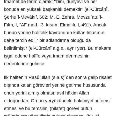
Imamet de terim olarak: "Dinî, dünyevî ve her
konuda en yüksek başkanlık demektir" (el-Cürcânî,
Şerhu`l-Mevâkıf, 602; M. E. Zehra, Mevzu`atu`l-
Fıkh, I, "Al" mad., 3. kısım; Elmalılı, I, 491). Ancak
bunun yerine halifelik kavramının kullanılmasının
daha tercih edilir bir adlandırma olduğu da
belirtilmiştir (el-Cürcânî a.g.e., aynı yer). Bu makamı
işgal edene halîfe veya Imam denmesinin
nedenlerine gelince:
Ilk halifenin Rasûlullah (s.a.s)`den sonra gelip risalet
dışında kalan görevleri yerine getirme hususunda
onun yerini almış olması; asıl hâkim Allah
olduğundan, O`nun yeryüzündeki hakimiyetini temsil
etmesi ve bu temsilini (hilafet) görevi bütün