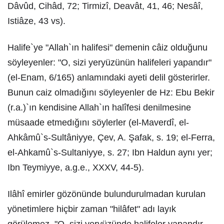
Dâvûd, Cihâd, 72; Tirmizî, Deavât, 41, 46; Nesâî,
Istiâze, 43 vs).
Halife`ye "Allah`ın halifesi" demenin câiz olduğunu
söyleyenler: "O, sizi yeryüzünün halifeleri yapandır"
(el-Enam, 6/165) anlamındaki ayeti delil gösterirler.
Bunun caiz olmadığını söyleyenler de Hz: Ebu Bekir
(r.a.)`ın kendisine Allah`ın halîfesi denilmesine
müsaade etmedığını söylerler (el-Maverdî, el-
Ahkâmû`s-Sultâniyye, Çev, A. Şafak, s. 19; el-Ferra,
el-Ahkamû`s-Sultaniyye, s. 27; Ibn Haldun aynı yer;
Ibn Teymiyye, a.g.e., XXXV, 44-5).
Ilâhî emirler gözönünde bulundurulmadan kurulan
yönetimlere hiçbir zaman "hilâfet" adı layık