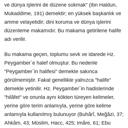
ve dünya işlerini de düzene sokmak" (Ibn Haldun,
Mukaddime, 191) demektir; en yüksek başkanlık ve
amme velayetidir; dini koruma ve dünya işlerini
düzenleme makamıdır. Bu makama getirilene halife
adı verilir.
Bu makama geçen, toplumu sevk ve idarede Hz.
Peygamber`e halef olmuştur. Bu nedenle
"Peygamber`in halifesi" demekte sakınca
görülmemiştir. Fakat genellikle yalnızca "halife"
demekle yetinilir. Hz. Peygamber`in hadislerinde
"hilâfet" ve onunla aynı kökten türeyen kelimeler,
yerine göre terim anlamıyla, yerine göre kelime
anlamıyla kullanılmış bulunuyor (Buhârî, Meğâzi, 37;
Ahkâm, 43; Müslim, Hacc, 425; Imâre, 61; Ebu