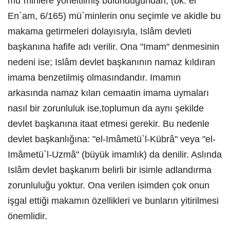
mü`minlere yöneltilmiş bulunduğundan, (bk. el
En`am, 6/165) mü`minlerin onu seçimle ve akidle bu
makama getirmeleri dolayısıyla, Islâm devleti
başkanına hafife adı verilir. Ona "Imam" denmesinin
nedeni ise; Islâm devlet başkanının namaz kıldıran
imama benzetilmiş olmasındandır. Imamın
arkasında namaz kılan cemaatin imama uymaları
nasıl bir zorunluluk ise,toplumun da aynı şekilde
devlet başkanına itaat etmesi gerekir. Bu nedenle
devlet başkanlığına: "el-Imâmetü`l-Kübrâ" veya "el-
Imâmetü`l-Uzmâ" (büyük imamlık) da denilir. Aslında
Islâm devlet başkanım belirli bir isimle adlandırma
zorunluluğu yoktur. Ona verilen isimden çok onun
işgal ettiği makamın özellikleri ve bunların yitirilmesi
önemlidir.