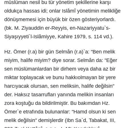
müslüman nesil bu tür yönetim şekillerine karşı
oldukça hassas idi; onlar Islâmî yönetimin melikliğe
dönüşmemesi için büyük bir özen gösteriyorlardı.
(bk. M. Ziyauddin er-Reyyis, en-Nazariyyatu`s-
Siyaşıyyeti`l-Islâmiyye, Kahire 1979, s. 114 vd.).
Hz. Ömer (r.a) bir gün Selmân (r.a)`a: "Ben melik
miyim, halife miyim? diye sorar. Selmân da: "Eğer
sen müslümanlardan bir dirhem veya daha az bir
miktar toplayacak ve bunu hakkıolmayan bir yere
harcıyacak olursan, sen meliksin, halife değilsin"
der. Haksız tasarrufları yanında melikin insanları
zora koştuğu da bildirilmiştir. Bu bakımdan Hz.
Ömer`e etrafında bulunanlar: "Hamd olsun ki sen
melik değilsin" demişlerdir (Ibn Sa`d, Tabakat, III,