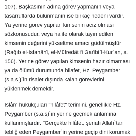
107). Başkasının adına görev yapmanın veya
tasarruflarda bulunmanın ise birkaç nedeni vardır.
Ya yerine görev yapılan kimsenin acız olması
sözkonusudur. veya halife olarak tayın edilen
kimsenin değerini yükseltme amacı güdülmüştür
(Rağıb el-Isfahânî, el-Müfredât fi Garîbi`l-Kur`an, s.
156). Yerine görev yapılan kimsenin hazır olmaması
ya da ölümü durumunda hilafet, Hz. Peygamber
(s.a.s.)`in risalet dışında kalan görevlerini
yüklenmek demektir.
Islâm hukukçuları "hilâfet" terimini, genellikle Hz.
Peygamber (s.a.s)`in yerine geçmek anlamına
kullanmışlardır. "Gerçekte hilâfet, şeriatı Allah`tan
tebliğ eden Peygamber`in yerine geçip dini korumak