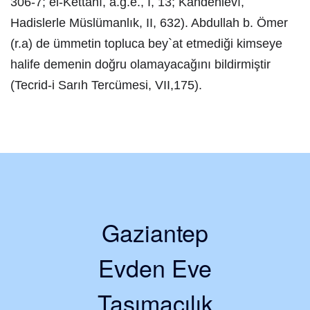
306-7; el-Kettânî, a.g.e., I, 13; Kandehlevî,
Hadislerle Müslümanlık, II, 632). Abdullah b. Ömer
(r.a) de ümmetin topluca bey`at etmediği kimseye
halife demenin doğru olamayacağını bildirmiştir
(Tecrid-i Sarıh Tercümesi, VII,175).
Gaziantep
Evden Eve
Taşımacılık