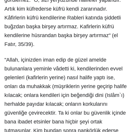
görülemez. "O, sizi yeryüzünde halifeler yapandır.
Artık kim küfrederse küfrü kendi zararınadır.
Kâfirlerin küfrü kendilerine Rableri katında şiddetli
buğzdan başka birşey artırmaz. Kafirlerin küfrü
kendilerine hüsrandan başka birşey artırmaz" (el
Fatır, 35/39).
"Allah, içinizden iman edip de güzel amelde
bulunanlara yeminle vâdetti ki, kendilerinden evvel
gelenleri (kafirlerin yerine) nasıl halife yaptı ise,
onları da muhakkak (müşriklerin yerine geçirip halife
kılacak; onlara kendileri için beğendiği dini (Islâm`ı)
herhalde payıdar kılacak; onların korkularını
güvenliğe çevirecektir. Ta ki onlar bu güvenlik içinde
bana ibadet etsinler bana hiçbir şeyi ortak
tutmasınlar. Kim bundan sonra nankörlük ederse