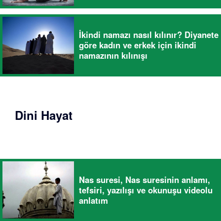
İkindi namazı nasıl kılınır? Diyanete
göre kadın ve erkek için ikindi
namazının kılınışı
Dini Hayat
Nas suresi, Nas suresinin anlamı,
tefsiri, yazılışı ve okunuşu videolu
anlatım