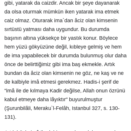
gibi, yatarak da caizdir. Ancak bir şeye dayanarak
da olsa oturmak mümkün iken yatarak ima etmek
caiz olmaz. Oturarak ima`dan âciz olan kimsenin
sırtüstü yatması daha uygundur. Bu durumda
başının altına yüksekçe bir yastık konur. Böylece
hem yüzü gökyüzüne değil, kıbleye gelmiş ve hem
de ima yapabilecek bir durumda bulunmuş olur daha
önce de belirttiğimiz gibi ima baş ekmekle. Artık
bundan da âciz olan kimsenin ne göz, ne kaş ve ne
de kalbiyle imâ etmesi gerekmez. Hadis-i şerif de
"imâ ile de kılmaya Kadir değilse, Allah onun özrünü
kabul etmeye daha lâyıktır" buyurulmuştur
(Şurunbilâli, Meraku`l-Felâh, Istanbul 327, s. 130-
131).