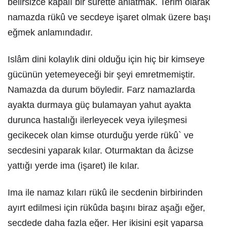
belirsizce kapalı bir surette anlatmak. Terim olarak
namazda rükû ve secdeye işaret olmak üzere başı
eğmek anlamındadır.
Islâm dini kolaylık dini olduğu için hiç bir kimseye
gücünün yetemeyeceği bir şeyi emretmemiştir.
Namazda da durum böyledir. Farz namazlarda
ayakta durmaya güç bulamayan yahut ayakta
durunca hastalığı ilerleyecek veya iyileşmesi
gecikecek olan kimse oturduğu yerde rükû` ve
secdesini yaparak kılar. Oturmaktan da âcizse
yattığı yerde ima (işaret) ile kılar.
Ima ile namaz kıları rükû ile secdenin birbirinden
ayırt edilmesi için rükûda başını biraz aşağı eğer,
secdede daha fazla eğer. Her ikisini eşit yaparsa