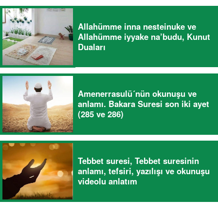
Allahümme inna nesteinuke ve
Allahümme iyyake na’budu, Kunut
Duaları
Amenerrasulü´nün okunuşu ve
anlamı. Bakara Suresi son iki ayet
(285 ve 286)
Tebbet suresi, Tebbet suresinin
anlamı, tefsiri, yazılışı ve okunuşu
videolu anlatım