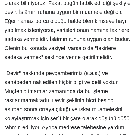
olarak bilmiyoruz. Fakat bugün tatbik edildiği şekliyle
devir, İslâmın ruhuna uygun bir muamele değildir.
Eğer namaz borcu olduğu halde ölen kimseye hayır
yapılmak isteniyorsa, varisleri onun namına fakirlere
sadaka vermelidir. İslâmın ruhuna uygun olan budur.
Ölenin bu konuda vasiyeti varsa o da "fakirlere
sadaka vermek" şeklinde yerine getirilmelidir.
"Devir" hakkında peygamberimiz (s.a.s.) ve
sahâbeden nakledilen hiçbir bilgi ve delil yoktur.
Müçtehid imamlar zamanında da bu işleme
rastlanmamaktadır. Devir şeklinin hicrî beşinci
asırdan sonra ortaya çıktığı ve ıskat muamelesini
kolaylaştırmak için şer`î bir çare olarak düşünüldüğü
tahmin ediliyor. Ayrıca medrese talebesine yardım