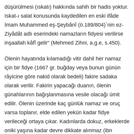
düşürülmesi (ıskatı) hakkında sahih bir hadis yoktur.
Iskat-ı salat konusunda kaydedilen en eski ifâde
İmam Muhammed eş-Şeybânî (ö.189/804)`nin ez-
Ziyâdât adlı eserindeki namazların fidyesi verilirse
inşaallah kâfî gelir" (Mehmed Zihni, a.g.e, s.450).
Ölenin hayatında kılamadığı vitir dahil her namaz
için bir fidye (1667 gr. buğday veya bunun günün
râyicine göre nakid olarak bedeli) fakire sadaka
olarak verilir. Fakirin yapacağı duanın, ölenin
günahlarının bağışlanmasına vesile olacağı ümit
edilir. Ölenin üzerinde kaç günlük namaz ve oruç
varsa toplanır, elde edilen yekün kadar fidye
verileceği ortaya çıkar. Kadınlarda dokuz, erkeklerde
oniki yaşına kadar devre dikkate alınmaz (ibn