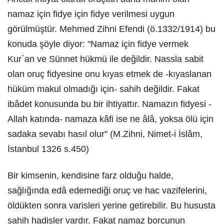
namaz için fidye için fidye verilmesi uygun
görülmüştür. Mehmed Zihni Efendi (ö.1332/1914) bu
konuda şöyle diyor: "Namaz için fidye vermek
Kur`an ve Sünnet hükmü ile değildir. Nassla sabit
olan oruç fidyesine onu kıyas etmek de -kıyaslanan
hüküm makul olmadığı için- sahih değildir. Fakat
ibâdet konusunda bu bir ihtiyattır. Namazın fidyesi -
Allah katında- namaza kâfi ise ne âlâ, yoksa ölü için
sadaka sevabı hasıl olur" (M.Zihni, Nimet-i İslâm,
İstanbul 1326 s.450)
Bir kimsenin, kendisine farz olduğu halde,
sağlığında edâ edemediği oruç ve hac vazifelerini,
öldükten sonra varisleri yerine getirebilir. Bu hususta
sahih hadisler vardır. Fakat namaz borcunun