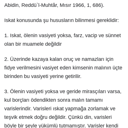
Abidin, Reddü`l-Muhtâr, Mısır 1966, 1, 686).
Iskat konusunda şu hususların bilinmesi gereklidir:
1. Iskat, ölenin vasiyeti yoksa, farz, vacip ve sünnet
olan bir muamele değildir
2. Üzerinde kazaya kalan oruç ve namazları için
fidye verilmesini vasiyet eden kimsenin malının üçte
birinden bu vasiyeti yerine getirilir.
3. Ölenin vasiyeti yoksa ve geride mirasçıları varsa,
kul borçları ödendikten sonra malın tamamı
varislerindir. Varisleri ıskat yapmağa zorlamak ve
teşvik etmek doğru değildir. Çünkü din, varisleri
böyle bir şeyle yükümlü tutmamıştır. Varisler kendi