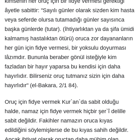
kimsenin her oruç için bir fidye vermesi gerektiği
âyetle sabittir: "Sayılı günler olarak sizden kim hasta
veya seferde olursa tutamadığı günler sayısınca
başka günlerde (tutar). (İhtiyarlıktan ya da şifa ümidi
kalmamış hastalıktan ötürü) oruca zor dayananların
her gün için fidye vermesi, bir yoksulu doyurması
lâzımdır. Bununla beraber gönül isteğiyle kim
fazladan bir hayır yaparsa bu kendisi için daha
hayırlıdır. Bilirseniz oruç tutmanız sizin için daha
hayırlıdır" (el-Bakara, 2/1 84).
Oruç için fidye vermek Kur`an`da sabit olduğu
halde, namaz için fidye vermek hiçbir şer`î delille
sabit değildir. Fakihler namazın oruca kıyas
edildiğini söylemişlerse de bu kıyas sahih değildir.
Ancak ihtiyat olarak oruçtan daha mühim olan