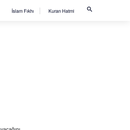
search
İslam Fıkhı
Kuran Hatmi
ayacağını