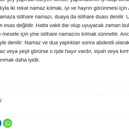
la iki rekat namaz kılmak, iyi ve hayrın görünmesi için 
namaza istihare namazı, duaya da istihare duası denilir
çin esas değildir. Hatta vakit dar olup uyuyacak zaman b
ı mesele için yine istihare namazını kılmak sünnettir. Anc
yle denilir: Namaz ve dua yaptıktan sonra abdestli olara
z veya yeşil görürse o işde hayır vardır, siyah veya kırm
ınmak daha iyidir.
i