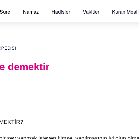
 Sure
Namaz
Hadisler
Vakitler
Kuran Meali
OPEDISI
ne demektir
EMEKTİR?
 bir şey yapmak isteyen kimse, yapılmasının iyi olup olm