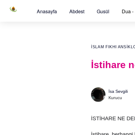
Anasayfa
Abdest
Gusül
Dua -
İSLAM FIKHI ANSIKL
İstihare 
İsa Sevgili
Kurucu
İSTİHARE NE D
İstihare, herhangi