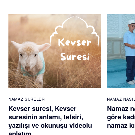
NAMAZ SURELERI
NAMAZ NASIL
Kevser suresi, Kevser
Namaz nas
suresinin anlamı, tefsiri,
göre kadı
yazılışı ve okunuşu videolu
namaz kıl
anlatım