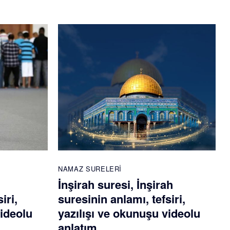
NAMAZ SURELERI
İnşirah suresi, İnşirah
iri,
suresinin anlamı, tefsiri,
videolu
yazılışı ve okunuşu videolu
anlatım