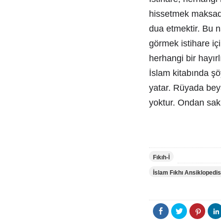
hissetmek maksadıy
dua etmektir. Bu 
görmek istihare i
herhangi bir hayırl
İslam kitabında şö
yatar. Rüyada beya
yoktur. Ondan sak
Fıkıh-İ
İslam Fıkhı Ansiklopedis