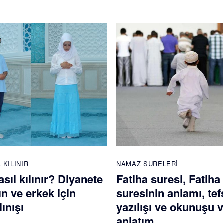
 KILINIR
NAMAZ SURELERI
ıl kılınır? Diyanete
Fatiha suresi, Fatiha
n ve erkek için
suresinin anlamı, tefs
ınışı
yazılışı ve okunuşu 
anlatım