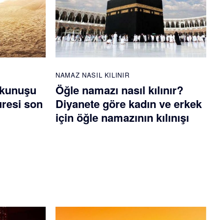
NAMAZ NASIL KILINIR
okunuşu
Öğle namazı nasıl kılınır?
uresi son
Diyanete göre kadın ve erkek
için öğle namazının kılınışı