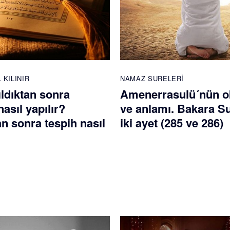
 KILINIR
NAMAZ SURELERI
ldıktan sonra
Amenerrasulü´nün 
nasıl yapılır?
ve anlamı. Bakara S
 sonra tespih nasıl
iki ayet (285 ve 286)