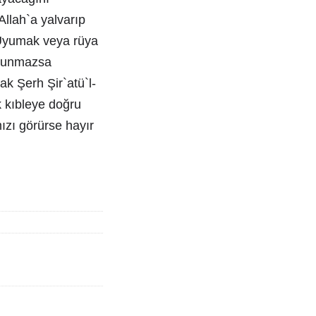
Allah`a yalvarıp
. Uyumak veya rüya
ulunmazsa
ak Şerh Şir`atü`l-
k kıbleye doğru
ızı görürse hayır