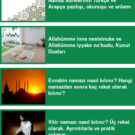
Namaz surelerinin Türkçe ve
Arapça yazılışı, okunuşu ve anlamı
Allahümme inna nesteinuke ve
Allahümme iyyake na’budu, Kunut
Duaları
Evvabin namazı nasıl kılınır? Hangi
namazdan sonra kaç rekat olarak
kılınır?
Vitir namazı nasıl kılınır? Üç rekat
olarak. Ayrıntılarla ve pratik
anlatım