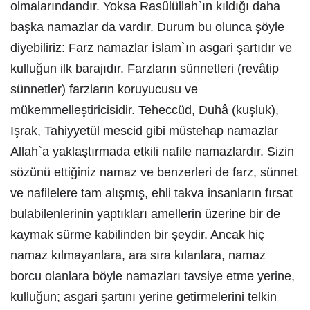
olmalarındandır. Yoksa Rasûlüllah`ın kıldığı daha
başka namazlar da vardır. Durum bu olunca şöyle
diyebiliriz: Farz namazlar İslam`ın asgari şartıdır ve
kulluğun ilk barajıdır. Farzların sünnetleri (revâtip
sünnetler) farzların koruyucusu ve
mükemmelleştiricisidir. Teheccüd, Duhâ (kuşluk),
Işrak, Tahiyyetül mescid gibi müstehap namazlar
Allah`a yaklaştırmada etkili nafile namazlardır. Sizin
sözünü ettiğiniz namaz ve benzerleri de farz, sünnet
ve nafilelere tam alışmış, ehli takva insanların fırsat
bulabilenlerinin yaptıkları amellerin üzerine bir de
kaymak sürme kabilinden bir şeydir. Ancak hiç
namaz kılmayanlara, ara sıra kılanlara, namaz
borcu olanlara böyle namazları tavsiye etme yerine,
kulluğun; asgari şartını yerine getirmelerini telkin