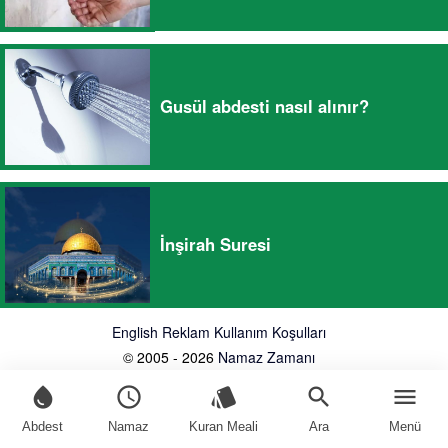
Gusül abdesti nasıl alınır?
İnşirah Suresi
English
Reklam
Kullanım Koşulları
© 2005 - 2026
Namaz Zamanı
water_drop
schedule
style
search
menu
Abdest
Namaz
Kuran Meali
Ara
Menü