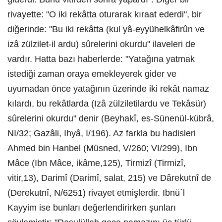
rivayette: "O iki rekâtta oturarak kıraat ederdi", bir
diğerinde: "Bu iki rekâtta (kul yâ-eyyühelkâfirûn ve
izâ zülzilet-il ardu) sûrelerini okurdu" ilaveleri de
vardır. Hatta bazı haberlerde: "Yatağına yatmak
istediği zaman oraya emekleyerek gider ve
uyumadan önce yatağının üzerinde iki rekât namaz
kılardı, bu rekâtlarda (Izâ zülziletilardu ve Tekâsür)
sûrelerini okurdu" denir (Beyhakî, es-Sünenül-kübrâ,
NI/32; Gazâli, Ihyâ, I/196). Az farkla bu hadisleri
Ahmed bin Hanbel (Müsned, V/260; VI/299), Ibn
Mâce (Ibn Mâce, ikâme,125), Tirmizî (Tirmizî,
vitir,13), Darimî (Darimî, salat, 215) ve Dârekutnî de
(Derekutnî, N/6251) rivayet etmişlerdir. Ibnü`l
Kayyim ise bunları değerlendirirken şunları