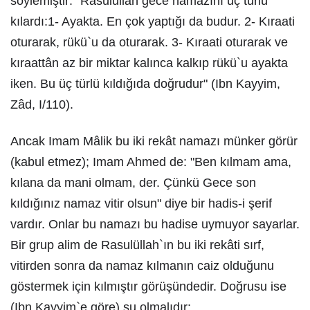
söylemiştir: "Rasulüllah gece namazını üç türlü
kılardı:1- Ayakta. En çok yaptığı da budur. 2- Kıraati
oturarak, rükü`u da oturarak. 3- Kıraati oturarak ve
kıraattân az bir miktar kalınca kalkıp rükü`u ayakta
iken. Bu üç türlü kıldığıda doğrudur" (Ibn Kayyim,
Zâd, I/110).
Ancak Imam Mâlik bu iki rekât namazı münker görür
(kabul etmez); Imam Ahmed de: "Ben kılmam ama,
kılana da mani olmam, der. Çünkü Gece son
kıldığınız namaz vitir olsun" diye bir hadis-i şerif
vardır. Onlar bu namazı bu hadise uymuyor sayarlar.
Bir grup alim de Rasulüllah`ın bu iki rekâti sırf,
vitirden sonra da namaz kılmanın caiz olduğunu
göstermek için kılmıştır görüşündedir. Doğrusu ise
(Ibn Kayyim`e göre) şu olmalıdır: