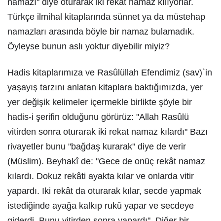
namazı" diye oturarak iki rekât namaz kılıyorlar.
Türkçe ilmihal kitaplarında sünnet ya da müstehap
namazları arasında böyle bir namaz bulamadık.
Öyleyse bunun aslı yoktur diyebilir miyiz?
Hadis kitaplarımıza ve Rasûlüllah Efendimiz (sav)`in
yaşayış tarzını anlatan kitaplara baktığımızda, yer
yer değişik kelimeler içermekle birlikte şöyle bir
hadis-i şerifin olduğunu görürüz: "Allah Rasûlü
vitirden sonra oturarak iki rekat namaz kılardı" Bazı
rivayetler bunu "bağdaş kurarak" diye de verir
(Müslim). Beyhakî de: "Gece de onüç rekât namaz
kılardı. Dokuz rekâti ayakta kılar ve onlarda vitir
yapardı. Iki rekât da oturarak kılar, secde yapmak
istediğinde ayağa kalkıp rukû yapar ve secdeye
giderdi. Bunu vitirden sonra yapardı". Diğer bir