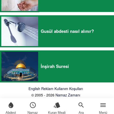
Gusül abdesti nasıl alınır?
İnşirah Suresi
English
Reklam
Kullanım Koşulları
© 2005 - 2026
Namaz Zamanı
water_drop
schedule
style
search
menu
Abdest
Namaz
Kuran Meali
Ara
Menü