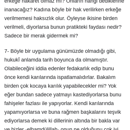
erkeğe hakaret olmaz mı? Onların hangi dediklerine
inanacağız? Kadına böyle bir hak verilirken erkeğe
verilmemesi haksızlık olur. Öyleyse ikisine birden
verilmeli, diyorlarsa bunun pratikteki faydası nedir?
Sadece bir merak gidermek mi?
7- Böyle bir uygulama günümüzde olmadığı gibi,
hukukî anlamda tarih boyunca da olmamıştır.
Olabileceğini iddia edenler fedakarlık edip bunu
önce kendi karılarında ispatlamalıdırlar. Bakalım
birden çok kocaya karılık yapabilecekler mi? Yok
eğer bundan sadece yatmayı kastediyorlarsa bunu
fahişeler fazlası ile yapıyorlar. Kendi karılarında
yapamıyorlarsa ve buna rağmen başkalarını teşvik
ediyorlarsa demek ki dillerinin altında bir bakla var
ve bizler -elhamdülillah- onun ne olduğunu çok iyi