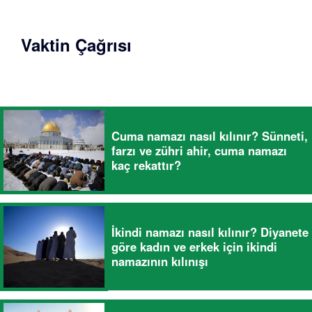
Vaktin Çağrısı
Cuma namazı nasıl kılınır? Sünneti,
farzı ve zühri ahir, cuma namazı
kaç rekattır?
İkindi namazı nasıl kılınır? Diyanete
göre kadın ve erkek için ikindi
namazının kılınışı