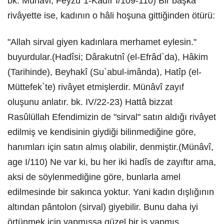
bk. Münâvi, Feyzu`1-Kadîr I/109-110) Bir başka
rivâyette ise, kadının o hâli hoşuna gittiğinden ötürü:
"Allah sirval giyen kadınlara merhamet eylesin."
buyurdular.(Hadîsi; Dârakutnî (el-Efrâd`da), Hâkim
(Tarihinde), Beyhakî (Su`abul-imânda), Hatîp (el-
Müttefek`te) rivâyet etmişlerdir. Münâvî zayıf
oluşunu anlatır. bk. IV/22-23) Hattâ bizzat
Rasûlüllah Efendimizin de "sirval" satın aldığı rivâyet
edilmiş ve kendisinin giydiği bilinmediğine göre,
hanımları için satın almış olabilir, denmiştir.(Münâvî,
age I/110) Ne var ki, bu her iki hadîs de zayıftır ama,
aksi de söylenmediğine göre, bunlarla amel
edilmesinde bir sakınca yoktur. Yani kadın dışlığının
altından pântolon (sirval) giyebilir. Bunu daha iyi
örtünmek için yapmışsa güzel bir iş yapmış