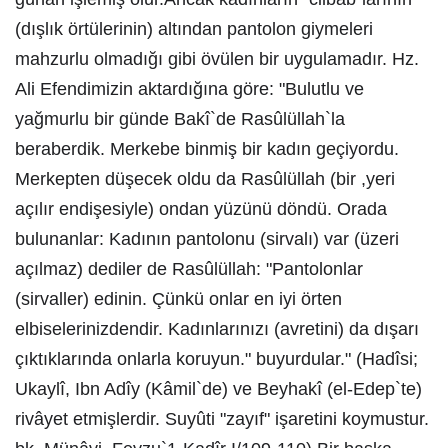
(dışlık örtülerinin) altından pantolon giymeleri
mahzurlu olmadığı gibi övülen bir uygulamadır. Hz.
Ali Efendimizin aktardığına göre: "Bulutlu ve
yağmurlu bir günde Bakî`de Rasûlüllah`la
beraberdik. Merkebe binmiş bir kadın geçiyordu.
Merkepten düşecek oldu da Rasûlüllah (bir ,yeri
açılır endişesiyle) ondan yüzünü döndü. Orada
bulunanlar: Kadının pantolonu (sirvalı) var (üzeri
açılmaz) dediler de Rasûlüllah: "Pantolonlar
(sirvaller) edinin. Çünkü onlar en iyi örten
elbiselerinizdendir. Kadınlarınızı (avretini) da dışarı
çıktıklarında onlarla koruyun." buyurdular." (Hadîsi;
Ukaylî, Ibn Adîy (Kâmil`de) ve Beyhakî (el-Edep`te)
rivâyet etmişlerdir. Suyûti "zayıf" işaretini koymustur.