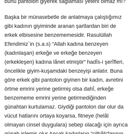
bunu pantolon giyerek sağlaması yeterli olmaz mı?
Başka bir münasebetle de anlatmaya çalıştığımız
gibi kadının giyiminde aranan şartlardan biri de
erkek elbisesine benzememesidir. Rasulüllah
Efendimiz`in (s.a.s) "Allah kadına benzeyen
(kadınlaşan) erkeğe ve erkeğe benzeyen
(erkekleşen) kadına lânet etmiştir" hadîs-i şerîfleri,
öncelikle giyim-kuşamdaki benzeyişi anlatır. Buna
göre erkek gibi pantolon giyinen bir kadın, avretini
örtme emrini yerine getirmiş olsa dahî, erkeğe
benzememe emrini yerine getirmediğinden
günahtan kurtulamaz. Giydiği pantolon dar olur da
vücut hatlarını ortaya koyarsa, fitneye (helâl
olmayan cinsel duygulara) sebep olacağı için ayrıca
günah işlemiş olur.Ancak kadınların "cilbâb"larının