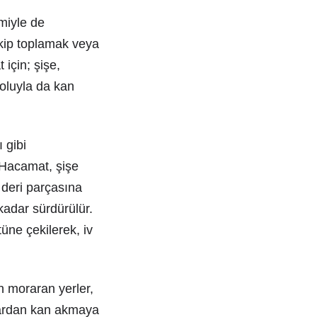
miyle de
çekip toplamak veya
için; şişe,
yoluyla da kan
 gibi
 Hacamat, şişe
 deri parçasına
kadar sürdürülür.
üne çekilerek, iv
 moraran yerler,
alardan kan akmaya