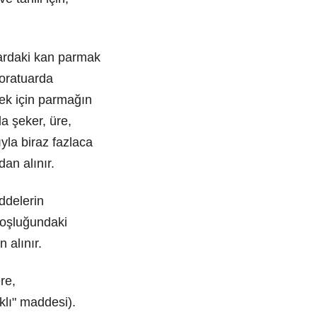
tardaki kan parmak
boratuarda
mek için parmağın
a şeker, üre,
yla biraz fazlaca
an alınır.
ddelerin
 boşluğundaki
 alınır.
re,
aklı" maddesi).