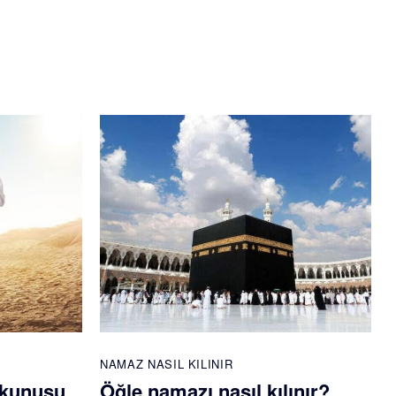
NAMAZ NASIL KILINIR
okunuşu
Öğle namazı nasıl kılınır?