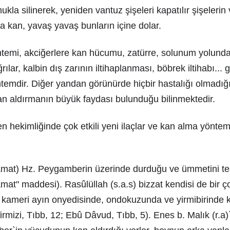
kla silinerek, yeniden vantuz şişeleri kapatılır şişelerin 
kan, yavaş yavaş bunların içine dolar.
temi, akciğerlere kan hücumu, zatürre, solunum yolunda
rılar, kalbin dış zarının iltihaplanması, böbrek iltihabı... 
ntemdir. Diğer yandan görünürde hiçbir hastalığı olmadı
an aldırmanın büyük faydası bulunduğu bilinmektedir.
hekimliğinde çok etkili yeni ilaçlar ve kan alma yöntem
mat) Hz. Peygamberin üzerinde durduğu ve ümmetini teşvi
mat" maddesi). Rasûlüllah (s.a.s) bizzat kendisi de bir ç
, kameri ayın onyedisinde, ondokuzunda ve yirmibirinde k
 Tirmizi, Tıbb, 12; Ebû Dâvud, Tıbb, 5). Enes b. Malık (r.a)