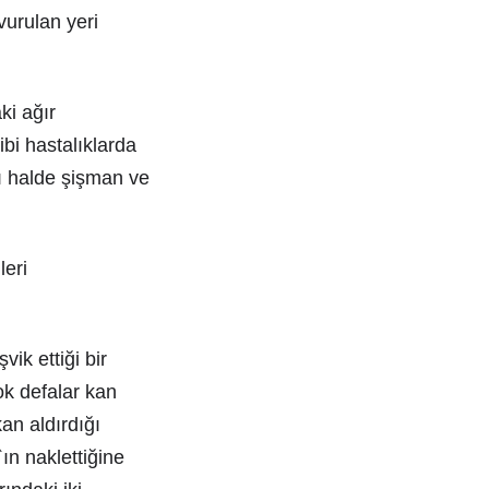
vurulan yeri
ki ağır
gibi hastalıklarda
ğı halde şişman ve
leri
k ettiği bir
ok defalar kan
an aldırdığı
`ın naklettiğine