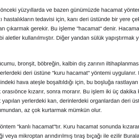
 önceki yüzyıllarda ve bazen günümüzde hacamat yönte
ı hastalıkların tedavisi için, kanı deri üstünde bir yere 
 kan çıkarmak gerekir. Bu işleme "hacamat" denir. Hacamat 
i aletler kullanılmıştır. Diğer yandan sülük yapıştırmak 
cumu, bronşit, böbreğin, kalbin dış zarının iltihaplanması
yerlerdeki deri üstüne "kuru hacamat" yöntemi uygulanır.
indeki hava ateşle boşaltıldığı için, bu boşluğa rastlayan
rasıönce kızarır, sonra morarır. Bu işlem iki üç dakika 
yapılan yerlerdeki kan, derinlerdeki organlardan deri üst
cumundan, az çok kurtarmak mümkün olur.
yöntem "kanlı hacamat"tır. Kuru hacamat sonunda kızaran
veya mikroptan arındırılmış tıraş bıçağı ile ezilir Bur