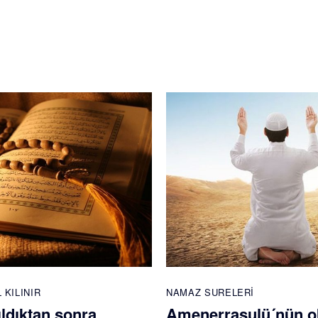
 KILINIR
NAMAZ SURELERI
ldıktan sonra
Amenerrasulü´nün 