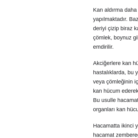
Kan aldırma daha
yapılmaktadır. Baz
deriyi çizip biraz
çömlek, boynuz gib
emdirilir.
Akciğerlere kan hü
hastalıklarda, bu 
veya çömleğinin iç
kan hücum ederek o
Bu usulle hacamat 
organları kan hü
Hacamatta ikinci 
hacamat zembereği 