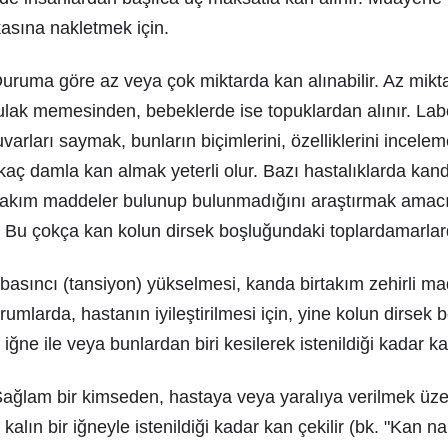
kasına nakletmek için.
Duruma göre az veya çok miktarda kan alınabilir. Az mik
ulak memesinden, bebeklerde ise topuklardan alınır. La
uvarları saymak, bunların biçimlerini, özelliklerini incele
kaç damla kan almak yeterli olur. Bazı hastalıklarda kand
r takım maddeler bulunup bulunmadığını araştırmak amacı
 Bu çokça kan kolun dirsek boşluğundaki toplardamarlard
 basıncı (tansiyon) yükselmesi, kanda birtakım zehirli ma
rumlarda, hastanın iyileştirilmesi için, yine kolun dirsek
ğne ile veya bunlardan biri kesilerek istenildiği kadar kan
 Sağlam bir kimseden, hastaya veya yaralıya verilmek üze
alın bir iğneyle istenildiği kadar kan çekilir (bk. "Kan n