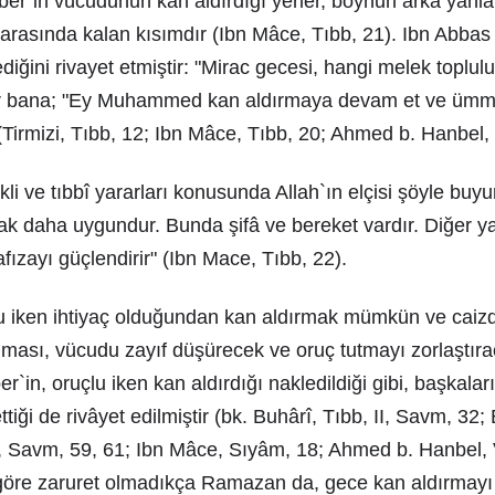
r`in vücudunun kan aldırdığı yerler, boynun arka yanlar
arasında kalan kısımdır (Ibn Mâce, Tıbb, 21). Ibn Abbas 
ediğini rivayet etmiştir: "Mirac gecesi, hangi melek toplu
ar bana; "Ey Muhammed kan aldırmaya devam et ve ümm
 (Tirmizi, Tıbb, 12; Ibn Mâce, Tıbb, 20; Ahmed b. Hanbel,
li ve tıbbî yararları konusunda Allah`ın elçisi şöyle buy
mak daha uygundur. Bunda şifâ ve bereket vardır. Diğer 
fızayı güçlendirir" (Ibn Mace, Tıbb, 22).
iken ihtiyaç olduğundan kan aldırmak mümkün ve caizd
nması, vücudu zayıf düşürecek ve oruç tutmayı zorlaştı
`in, oruçlu iken kan aldırdığı nakledildiği gibi, başkalar
tiği de rivâyet edilmiştir (bk. Buhârî, Tıbb, II, Savm, 3
î, Savm, 59, 61; Ibn Mâce, Sıyâm, 18; Ahmed b. Hanbel, V
öre zaruret olmadıkça Ramazan da, gece kan aldırmayı