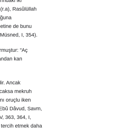
ındaki iki
(r.a), Rasûlüllah
luğuna
etine de bunu
 Müsned, I, 354).
urmuştur: "Aç
yandan kan
ir. Ancak
racaksa mekruh
ını oruçlu iken
2; Ebû Dâvud, Savm,
, 363, 364, I,
 tercih etmek daha