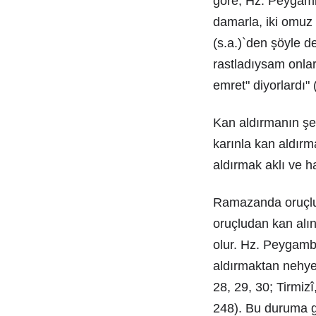
göre, Hz. Peygambe
damarla, iki omuz 
(s.a.)`den şöyle d
rastladıysam onl
emret" diyorlardı"
Kan aldırmanın şek
karınla kan aldır
aldırmak aklı ve ha
Ramazanda oruçlu 
oruçludan kan alı
olur. Hz. Peygamber
aldırmaktan nehyet
28, 29, 30; Tirmiz
248). Bu duruma g