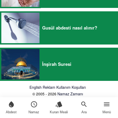
Gusül abdesti nasıl alınır?
İnşirah Suresi
English
Reklam
Kullanım Koşulları
© 2005 - 2026
Namaz Zamanı
water_drop
schedule
style
search
menu
Abdest
Namaz
Kuran Meali
Ara
Menü