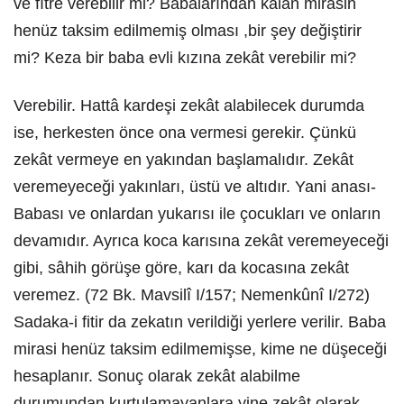
ve fître verebilir mi? Babalarından kalan mirasin
henüz taksim edilmemiş olması ,bir şey değiştirir
mi? Keza bir baba evli kızına zekât verebilir mi?
Verebilir. Hattâ kardeşi zekât alabilecek durumda
ise, herkesten önce ona vermesi gerekir. Çünkü
zekât vermeye en yakından başlamalıdır. Zekât
veremeyeceği yakınları, üstü ve altıdır. Yani anası-
Babası ve onlardan yukarısı ile çocukları ve onların
devamıdır. Ayrıca koca karısına zekât veremeyeceği
gibi, sâhih görüşe göre, karı da kocasına zekât
veremez. (72 Bk. Mavsilî I/157; Nemenkûnî I/272)
Sadaka-i fitir da zekatın verildiği yerlere verilir. Baba
mirasi henüz taksim edilmemişse, kime ne düşeceği
hesaplanır. Sonuç olarak zekât alabilme
durumundan kurtulamayanlara yine zekât olarak