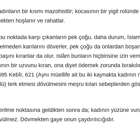
dınların bir kısmı mazohisttir; kocasının bir yigit rolünd
mekten hoşlanır ve rahatlar.
 bu noktada karşı çıkanların pek çoğu, daha durum, İsla
lmeden karılarını döverler, pek çoğu da onlardan boşanı
başını kıranlar da olur. Islâm bunların hiçbirisine izin v
sının bir uzvunu kıran, ona diyet ödemek zorunda bırakılır
395 Kebîr, 621 (Aynı müellife ait bu iki kaynakta kadını
ü) terk etmesi dövülmesini meşru kılan sebeplerden göst
rilme noktasına geldikten sonra da; kadının yüzüne vurul
övülmez. Dövmekten gaye onun çaydırılıcığıdır.