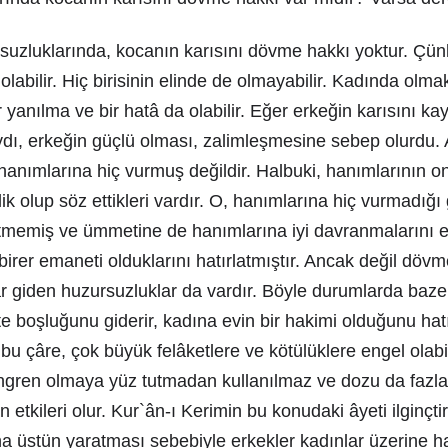
rsuzluklarında, kocanın karısını dövme hakkı yoktur. Çü
labilir. Hiç birisinin elinde de olmayabilir. Kadında olmakl
 yanılma ve bir hatâ da olabilir. Eğer erkeğin karısını kay
dı, erkeğin güçlü olması, zalimleşmesine sebep olurdu. 
 hanımlarına hiç vurmuş değildir. Halbuki, hanımlarının o
lik olup söz ettikleri vardır. O, hanımlarına hiç vurmadığı 
tmemiş ve ümmetine de hanımlarına iyi davranmalarını e
birer emaneti olduklarını hatırlatmıştır. Ancak değil dövme
giden huzursuzluklar da vardır. Böyle durumlarda bazen b
te boşluğunu giderir, kadına evin bir hakimi olduğunu hatırl
bu çâre, çok büyük felâketlere ve kötülüklere engel olabil
kangren olmaya yüz tutmadan kullanılmaz ve dozu da fazla
 etkileri olur. Kur`ân-ı Kerimin bu konudaki âyeti ilginçtir
ına üstün yaratması sebebiyle erkekler kadınlar üzerine ha