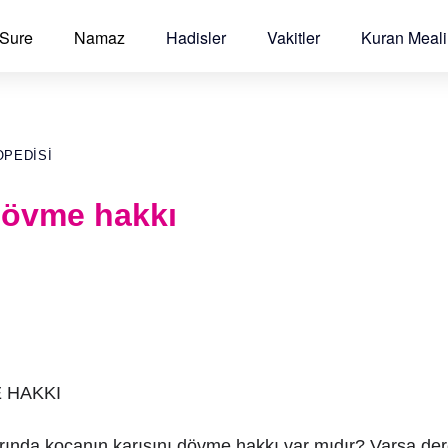
 Sure
Namaz
Hadisler
Vakitler
Kuran Meali
OPEDISI
dövme hakkı
 HAKKI
arında kocanın karısını dövme hakkı var mıdır? Varsa der