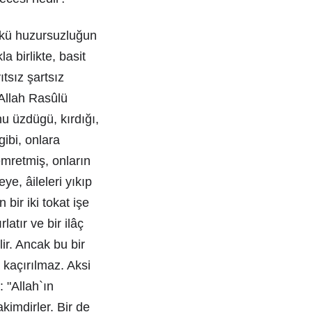
nkü huzursuzluğun
a birlikte, basit
ıtsız şartsız
Allah Rasûlü
nu üzdügü, kırdığı,
gibi, onlara
mretmiş, onların
ye, âileleri yıkıp
ir iki tokat işe
atır ve bir ilâç
ir. Ancak bu bir
 kaçırılmaz. Aksi
: "Allah`ın
kimdirler. Bir de