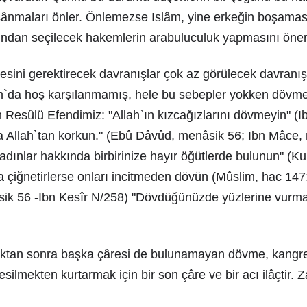
oşânmaları önler. Önlemezse Islâm, yine erkeğin boşamas
sından seçilecek hakemlerin arabuluculuk yapmasını önerir
sini gerektirecek davranışlar çok az görülecek davranışl
m`da hoş karşılanmamış, hele bu sebepler yokken dövm
ah Resûlü Efendimiz: "Allah`ın kızcağızlarını dövmeyin" (
a Allah`tan korkun." (Ebû Dâvûd, menâsik 56; Ibn Mâce,
adınlar hakkında birbirinize hayır öğütlerde bulunun" (Kur
na çiğnetirlerse onları incitmeden dövün (Mûslim, hac 147;
k 56 -Ibn Kesîr N/258) "Dövdüğünüzde yüzlerine vurma
uktan sonra başka çâresi de bulunamayan dövme, kangr
silmekten kurtarmak için bir son çâre ve bir acı ilâçtir.