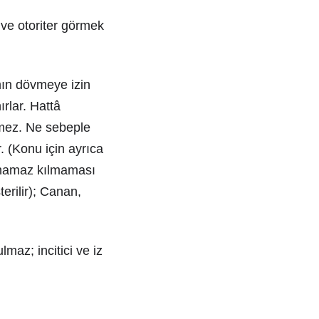
e ve otoriter görmek
mın dövmeye izin
rlar. Hattâ
ermez. Ne sebeple
. (Konu için ayrıca
n namaz kılmaması
erilir); Canan,
maz; incitici ve iz