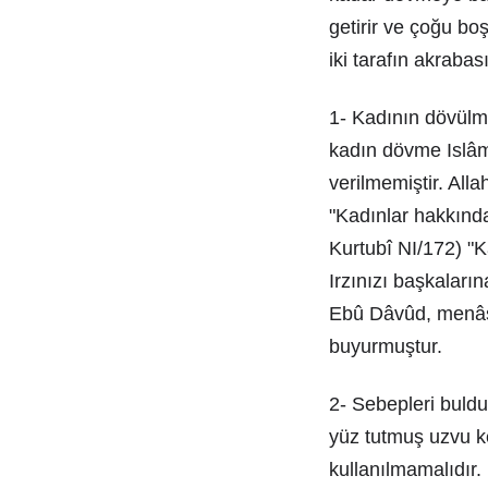
getirir ve çoğu b
iki tarafın akraba
1- Kadının dövülme
kadın dövme Islâ
verilmemiştir. All
"Kadınlar hakkınd
Kurtubî NI/172) "K
Irzınızı başkaları
Ebû Dâvûd, menâsi
buyurmuştur.
2- Sebepleri buld
yüz tutmuş uzvu ke
kullanılmamalıdır.