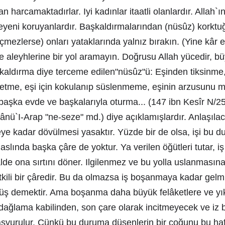
n harcamaktadırlar. Iyi kadınlar itaatli olanlardır. Allah`ı
yeni koruyanlardır. Başkaldırmalarından (nüsûz) korktu
çmezlerse) onları yataklarında yalnız bırakın. (Yine kâr
se aleyhlerine bir yol aramayın. Doğrusu Allah yücedir, bü
aşkaldırma diye terceme edilen"nüsûz"ü: Eşinden tiksinme
etme, eşi için kokulanıp süslenmeme, eşinin arzusunu 
aşka evde ve başkalarıyla oturma... (147 ibn Kesîr N/25
ânü`I-Arap "ne-seze" md.) diye açıklamışlardır. Anlaşıla
ye kadar dövülmesi yasaktır. Yüzde bir de olsa, işi bu 
aslında başka çâre de yoktur. Ya verilen öğütleri tutar, iş
alde ona sırtını döner. Ilgilenmez ve bu yolla uslanmasına
etkili bir çâredir. Bu da olmazsa iş boşanmaya kadar gelm
 demektir. Ama boşanma daha büyük felâketlere ve yı
n dağlama kabilinden, son çare olarak incitmeyecek ve i
vurulur. Çünkü bu duruma düşenlerin bir çoğunu bu haf