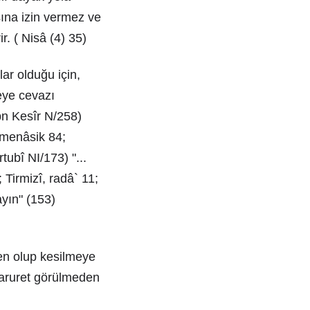
ına izin vermez ve
. ( Nisâ (4) 35)
ar olduğu için,
eye cevazı
Ibn Kesîr N/258)
 menâsik 84;
tubî NI/173) "...
 Tirmizî, radâ` 11;
yın" (153)
en olup kesilmeye
 Zaruret görülmeden