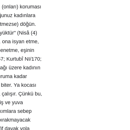
n (onları) koruması
ğunuz kadınlara
 etmezse) döğün.
yüktür" (Nisâ (4)
, ona isyan etme,
menetme, eşinin
7; Kurtubî NI/170;
cağı üzere kadının
duruma kadar
 biter. Ya kocası
 çalışır. Çünkü bu,
iş ve yuva
kımlara sebep
z bırakmayacak
if dayak yola