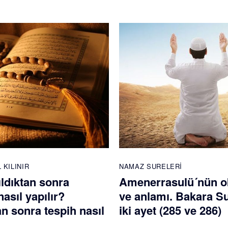
 KILINIR
NAMAZ SURELERI
ldıktan sonra
Amenerrasulü´nün 
nasıl yapılır?
ve anlamı. Bakara S
 sonra tespih nasıl
iki ayet (285 ve 286)