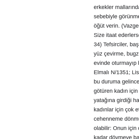
erkekler mallarında
sebebiyle görünme
öğüt verin. (Vazge
Size itaat ederler
34) Tefsirciler, b
yüz çevirme, bugz
evinde oturmayıp b
Elmalı N/1351; Lis
bu duruma gelince
götüren kadın için 
yatağına girdiği h
kadınlar için çok 
cehenneme dönmüş
olabilir: Onun içi
kadar dövmeye baş