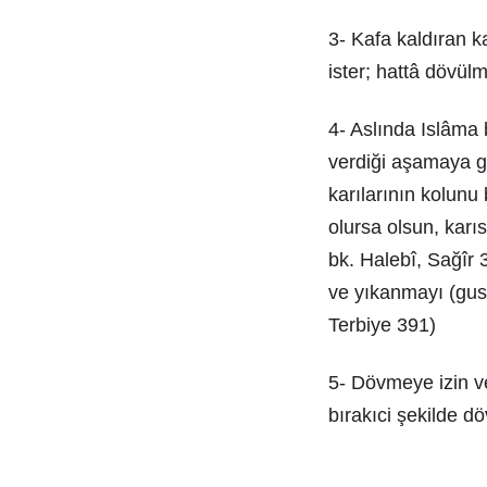
3- Kafa kaldıran ka
ister; hattâ dövül
4- Aslında Islâma
verdiği aşamaya ge
karılarının kolunu 
olursa olsun, karı
bk. Halebî, Sağîr 
ve yıkanmayı (gusl
Terbiye 391)
5- Dövmeye izin ve
bırakıci şekilde d