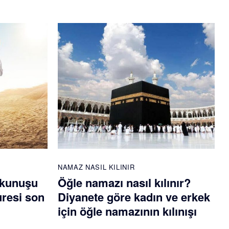
NAMAZ NASIL KILINIR
okunuşu
Öğle namazı nasıl kılınır?
uresi son
Diyanete göre kadın ve erkek
için öğle namazının kılınışı