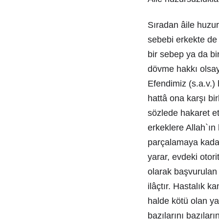
Sıradan âile huzu
sebebi erkekte de o
bir sebep ya da bir
dövme hakkı olsay
Efendimiz (s.a.v.)
hattâ ona karşı bir
sözlede hakaret e
erkeklere Allah`ın 
parçalamaya kadar 
yarar, evdeki otori
olarak başvurulan 
ilâçtır. Hastalık 
halde kötü olan yan
bazılarını bazılar