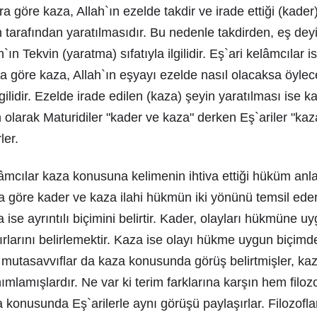
a göre kaza, Allah`ın ezelde takdir ve irade ettiği (kader
h tarafından yaratılmasıdır. Bu nedenle takdirden, eş de
h`ın Tekvin (yaratma) sıfatıyla ilgilidir. Eş`ari kelâmcılar 
a göre kaza, Allah`ın eşyayı ezelde nasıl olacaksa öylec
ilgilidir. Ezelde irade edilen (kaza) şeyin yaratılması ise ka
olarak Maturidiler "kader ve kaza" derken Eş`ariler "kaz
ler.
âmcılar kaza konusuna kelimenin ihtiva ettiği hüküm anl
ra göre kader ve kaza ilahi hükmün iki yönünü temsil ed
a ise ayrıntılı biçimini belirtir. Kader, olayları hükmüne u
ırlarını belirlemektir. Kaza ise olayı hükme uygun biçimde
ile mutasavvıflar da kaza konusunda görüş belirtmişler, ka
nımlamışlardır. Ne var ki terim farklarına karşın hem filoz
 konusunda Eş`arilerle aynı görüşü paylaşırlar. Filozofla