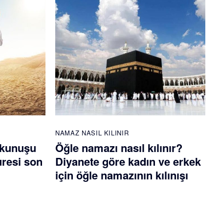
NAMAZ NASIL KILINIR
okunuşu
Öğle namazı nasıl kılınır?
uresi son
Diyanete göre kadın ve erkek
için öğle namazının kılınışı