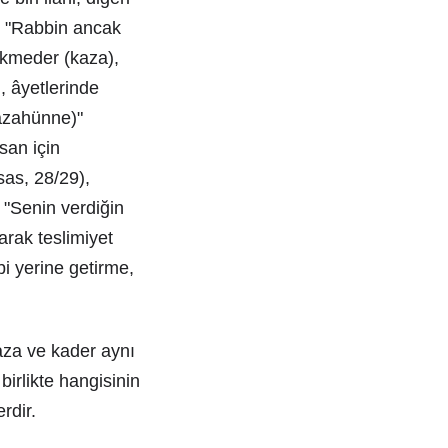
a, "Rabbin ancak
hükmeder (kaza),
, âyetlerinde
kazahünne)"
nsan için
sas, 28/29),
 "Senin verdiğin
rak teslimiyet
i yerine getirme,
kaza ve kader aynı
birlikte hangisinin
rdir.