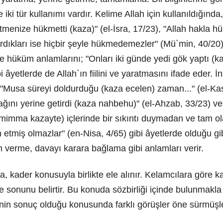
 iki tür kullanımı vardır. Kelime Allah için kullanıldığınd
tmenize hükmetti (kaza)" (el-İsra, 17/23), "Allah hakla 
dıkları ise hiçbir şeyle hükmedemezler" (Mü`min, 40/20)
ve hüküm anlamlarını; "Onları iki günde yedi gök yaptı (
bi âyetlerde de Allah`ın fiilini ve yaratmasını ifade eder. İ
 "Musa süreyi doldurduğu (kaza ecelen) zaman..." (el-Ka
ğını yerine getirdi (kaza nahbehu)" (el-Ahzab, 33/23) ve
imma kazayte) içlerinde bir sıkıntı duymadan ve tam ola
tmiş olmazlar" (en-Nisa, 4/65) gibi âyetlerde olduğu gib
 verme, davayı karara bağlama gibi anlamları verir.
, kader konusuyla birlikte ele alınır. Kelamcılara göre 
e sonunu belirtir. Bu konuda sözbirliği içinde bulunmakla 
nin sonuç olduğu konusunda farklı görüşler öne sürmüşle