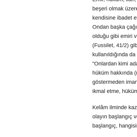
beşeri olmak üzere
kendisine ibadet e
Ondan başka çağır
olduğu gibi emiri 
(Fussilet, 41/2) gi
kullanıldığında da
"Onlardan kimi ada
hüküm hakkında (m
göstermeden iman e
ikmal etme, hüküm
Kelâm ilminde kaza
olayın başlangıç v
başlangıç, hangisi