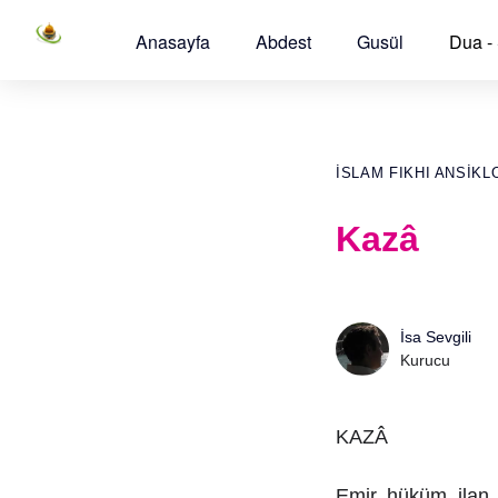
Anasayfa
Abdest
Gusül
Dua -
İSLAM FIKHI ANSIKL
Kazâ
İsa Sevgili
Kurucu
KAZÂ
Emir, hüküm, ilan, 