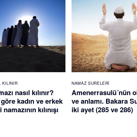
 KILINIR
NAMAZ SURELERI
mazı nasıl kılınır?
Amenerrasulü´nün 
 göre kadın ve erkek
ve anlamı. Bakara S
di namazının kılınışı
iki ayet (285 ve 286)