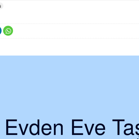
i
i Evden Eve Taş