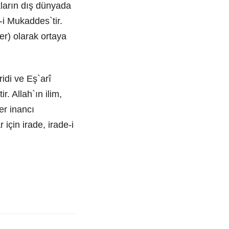
ıkların dış dünyada
-i Mukaddes`tir.
ler) olarak ortaya
idi ve Eş`arî
r. Allah`ın ilim,
er inancı
için irade, irade-i