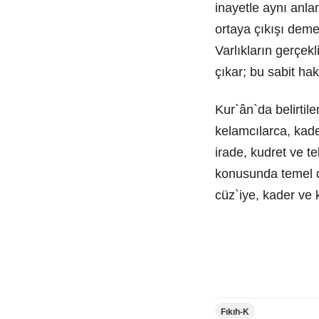
inayetle aynı anlam
ortaya çıkışı deme
Varlıkların gerçekl
çıkar; bu sabit ha
Kur`ân`da belirti
kelamcılarca, kader
irade, kudret ve t
konusunda temel da
cüz`iye, kader ve
Fıkıh-K