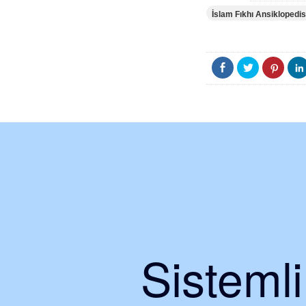
İslam Fıkhı Ansiklopedis
Sisteml