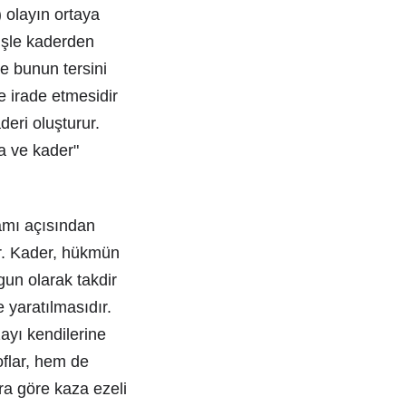
) olayın ortaya
yişle kaderden
ise bunun tersini
e irade etmesidir
deri oluşturur.
a ve kader"
amı açısından
er. Kader, hükmün
ygun olarak takdir
 yaratılmasıdır.
zayı kendilerine
oflar, hem de
ra göre kaza ezeli