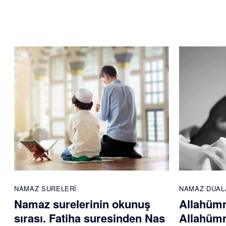
NAMAZ SURELERI
NAMAZ DUAL
Namaz surelerinin okunuş
Allahümm
sırası. Fatiha suresinden Nas
Allahümm