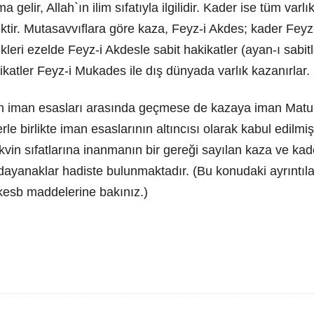
a gelir, Allah`ın ilim sıfatıyla ilgilidir. Kader ise tüm varl
ktir. Mutasavvıflara göre kaza, Feyz-i Akdes; kader Feyz
ikleri ezelde Feyz-i Akdesle sabit hakikatler (ayan-ı sabit
kikatler Feyz-i Mukades ile dış dünyada varlık kazanırlar.
len iman esasları arasında geçmese de kazaya iman Matur
le birlikte iman esaslarının altıncısı olarak kabul edilmişti
ekvin sıfatlarına inanmanın bir gereği sayılan kaza ve kad
yanaklar hadiste bulunmaktadır. (Bu konudaki ayrıntılar 
 kesb maddelerine bakınız.)