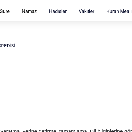
 Sure
Namaz
Hadisler
Vakitler
Kuran Meali
OPEDISI
yaratma, yerine getirme, tamamlama. Dil bilginlerine göre 