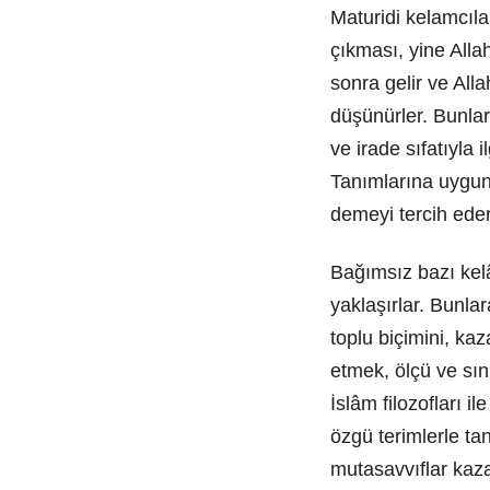
Maturidi kelamcılar
çıkması, yine Alla
sonra gelir ve Alla
düşünürler. Bunlar
ve irade sıfatıyla 
Tanımlarına uygun 
demeyi tercih eder
Bağımsız bazı kel
yaklaşırlar. Bunla
toplu biçimini, kaz
etmek, ölçü ve sın
İslâm filozofları 
özgü terimlerle ta
mutasavvıflar kaza