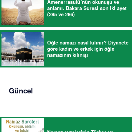
Amenerrasulü´nün okunuşu ve
anlamı. Bakara Suresi son iki ayet
(285 ve 286)
Öğle namazı nasıl kılınır? Diyanete
göre kadın ve erkek için öğle
namazının kılınışı
Güncel