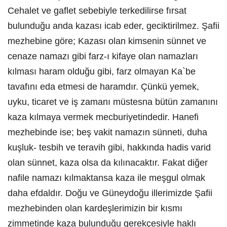
Cehalet ve gaflet sebebiyle terkedilirse fırsat
bulunduğu anda kazası icab eder, geciktirilmez. Şafii
mezhebine göre; Kazası olan kimsenin sünnet ve
cenaze namazı gibi farz-ı kifaye olan namazları
kılması haram olduğu gibi, farz olmayan Ka`be
tavafını eda etmesi de haramdır. Çünkü yemek,
uyku, ticaret ve iş zamanı müstesna bütün zamanını
kaza kılmaya vermek mecburiyetindedir. Hanefi
mezhebinde ise; beş vakit namazın sünneti, duha
kuşluk- tesbih ve teravih gibi, hakkında hadis varid
olan sünnet, kaza olsa da kılınacaktır. Fakat diğer
nafile namazı kılmaktansa kaza ile meşgul olmak
daha efdaldır. Doğu ve Güneydoğu illerimizde Şafii
mezhebinden olan kardeşlerimizin bir kısmı
zimmetinde kaza bulunduğu gerekçesiyle haklı