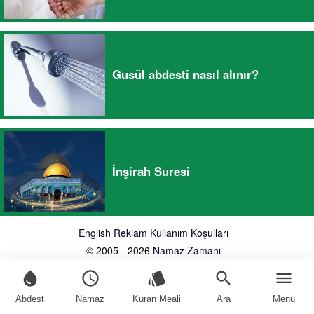
Gusül abdesti nasıl alınır?
İnşirah Suresi
English
Reklam
Kullanım Koşulları
© 2005 - 2026
Namaz Zamanı
water_drop
schedule
style
search
menu
Abdest
Namaz
Kuran Meali
Ara
Menü