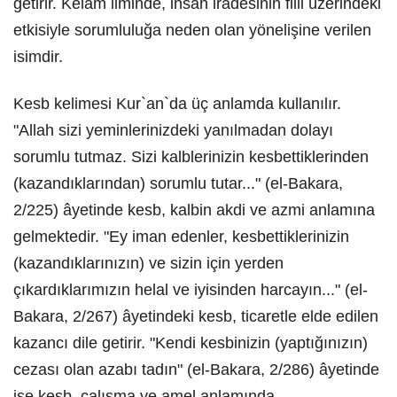
getirir. Kelam ilminde, insan iradesinin fiili üzerindeki
etkisiyle sorumluluğa neden olan yönelişine verilen
isimdir.
Kesb kelimesi Kur`an`da üç anlamda kullanılır.
"Allah sizi yeminlerinizdeki yanılmadan dolayı
sorumlu tutmaz. Sizi kalblerinizin kesbettiklerinden
(kazandıklarından) sorumlu tutar..." (el-Bakara,
2/225) âyetinde kesb, kalbin akdi ve azmi anlamına
gelmektedir. "Ey iman edenler, kesbettiklerinizin
(kazandıklarınızın) ve sizin için yerden
çıkardıklarımızın helal ve iyisinden harcayın..." (el-
Bakara, 2/267) âyetindeki kesb, ticaretle elde edilen
kazancı dile getirir. "Kendi kesbinizin (yaptığınızın)
cezası olan azabı tadın" (el-Bakara, 2/286) âyetinde
ise kesb, çalışma ve amel anlamında