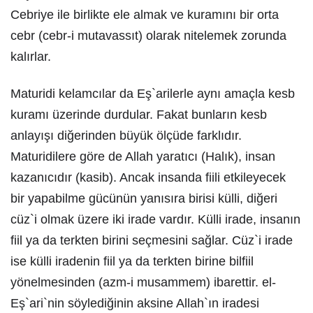
Cebriye ile birlikte ele almak ve kuramını bir orta
cebr (cebr-i mutavassıt) olarak nitelemek zorunda
kalırlar.
Maturidi kelamcılar da Eş`arilerle aynı amaçla kesb
kuramı üzerinde durdular. Fakat bunların kesb
anlayışı diğerinden büyük ölçüde farklıdır.
Maturidilere göre de Allah yaratıcı (Halık), insan
kazanıcıdır (kasib). Ancak insanda fiili etkileyecek
bir yapabilme gücünün yanısıra birisi külli, diğeri
cüz`i olmak üzere iki irade vardır. Külli irade, insanın
fiil ya da terkten birini seçmesini sağlar. Cüz`i irade
ise külli iradenin fiil ya da terkten birine bilfiil
yönelmesinden (azm-i musammem) ibarettir. el-
Eş`ari`nin söylediğinin aksine Allah`ın iradesi