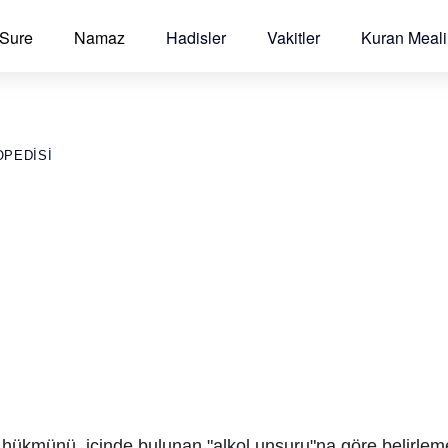
 Sure
Namaz
Hadisler
Vakitler
Kuran Meali
OPEDISI
 hükmünü, içinde bulunan "alkol unsuru"na göre belirleme