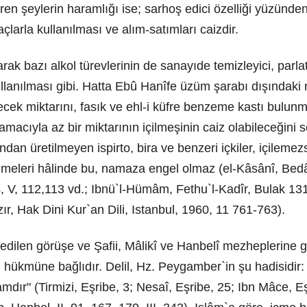
ren şeylerin haramlığı ise; sarhoş edici özelliği yüzünde
larla kullanılması ve alım-satımları caizdir.
arak bazı alkol türevlerinin de sanayıde temizleyici, parlat
llanılması gibi. Hatta Ebû Hanîfe üzüm şarabı dışındaki 
ek miktarını, fasık ve ehl-i küfre benzeme kastı bulunma
acıyla az bir miktarının içilmeşinin caiz olabileceğini s
dan üretilmeyen ispirto, bira ve benzeri içkiler, içilemez
meleri hâlinde bu, namaza engel olmaz (el-Kâsânî, Bedâ
 V, 112,113 vd.; Ibnü`l-Hümâm, Fethu`l-Kadîr, Bulak 1318
ır, Hak Dini Kur`an Dili, Istanbul, 1960, 11 761-763).
 edilen görüşe ve Şafii, Mâlikî ve Hanbelî mezheplerine 
hükmüne bağlıdır. Delil, Hz. Peygamber`in şu hadisidir:
mdır" (Tirmizi, Eşribe, 3; Nesaî, Eşribe, 25; Ibn Mâce, Eş