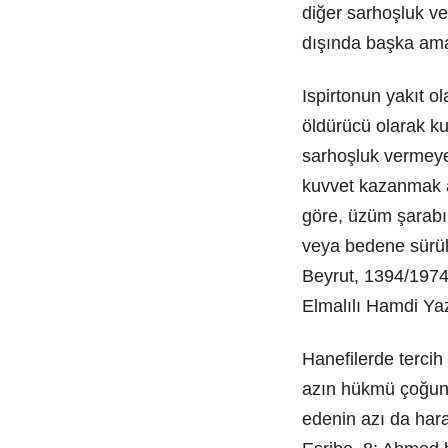
diğer sarhoşluk ve
dışında başka amaç
Ispirtonun yakıt ol
öldürücü olarak ku
sarhoşluk vermeyec
kuvvet kazanmak am
göre, üzüm şarabın
veya bedene sürül
Beyrut, 1394/1974,
Elmalılı Hamdi Yaz
Hanefilerde tercih
azın hükmü çoğun 
edenin azı da hara