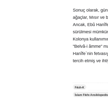
Sonuç olarak, gün
ağaçlar, Mısır ve b
Ancak, Ebû Hanîfe
sürülmesi mümkün
Kolonya kullanımı
"Belvâ-i âmme" ma
Hanîfe`nin fetvas
tercih etmiş ve iht
Fıkıh-K
İslam Fıkhı Ansiklopedis