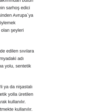
 bakımından bütün
in sarhoş edici
esinden Avrupa`ya
söylemek
olan şeyleri
e edilen sıvılara
kimyadaki adı
ma yolu, sentetik
i ya da nişastalı
tik yolla üretilen
rak kullanılır.
tmekte kullanılır.