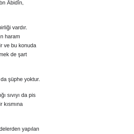
Ibn Âbidîn,
liği vardır.
nin haram
tir ve bu konuda
çmek de şart
 da şüphe yoktur.
ğı sıvıyı da pis
ir kısmına
delerden yapılan