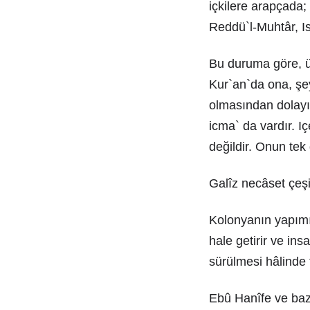
içkilere arapçada;
Reddü`l-Muhtâr, Is
Bu duruma göre, ü
Kur`an`da ona, şey
olmasından dolayıd
icma` da vardır. I
değildir. Onun tek
Galîz necâset çeşi
Kolonyanın yapımınd
hale getirir ve in
sürülmesi hâlinde
Ebû Hanîfe ve baz