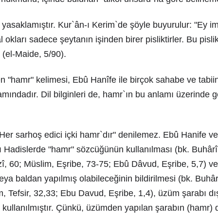
 yasaklamıştır. Kur`ân-ı Kerim`de şöyle buyurulur: "Ey im
l okları sadece şeytanın işinden birer pisliktirler. Bu pisli
 (el-Maide, 5/90).
en "hamr" kelimesi, Ebû Hanîfe ile birçok sahabe ve tabiin
mındadır. Dil bilginleri de, hamr`ın bu anlamı üzerinde gö
Her sarhoş edici içki hamr`dır" denilemez. Ebû Hanife v
ı Hadislerde "hamr" sözcüğünün kullanılması (bk. Buhârî
, 60; Müslim, Eşribe, 73-75; Ebû Dâvud, Eşribe, 5,7) v
ya baldan yapılmış olabileceğinin bildirilmesi (bk. Buhârı
m, Tefsir, 32,33; Ebu Davud, Eşribe, 1,4), üzüm şarabı dı
 kullanılmıştır. Çünkü, üzümden yapılan şarabın (hamr) d