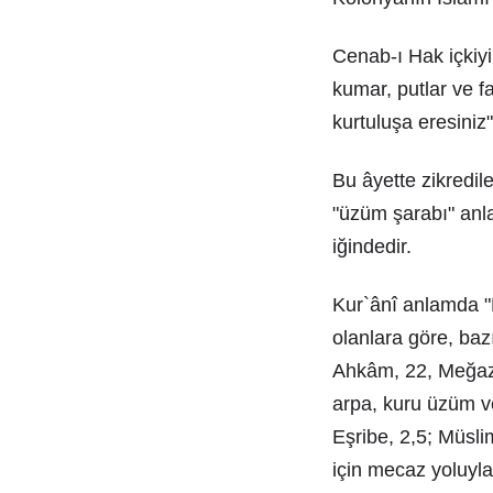
Cenab-ı Hak içkiyi
kumar, putlar ve fa
kurtuluşa eresiniz"
Bu âyette zikredil
"üzüm şarabı" anla
iğindedir.
Kur`ânî anlamda "
olanlara göre, baz
Ahkâm, 22, Meğazî
arpa, kuru üzüm ve
Eşribe, 2,5; Müsli
için mecaz yoluyla