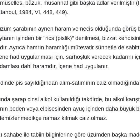
 müselles, bâzuk, musannaf gibi başka adlar verilmiştir (
tanbul, 1984, VI, 448, 449).
züm şarabının aynen haram ve necis olduğunda görüş bir
tanın işinden bir "rics (pislik)" denilmesi, bizzat kendisi
ır. Ayrıca hamrın haramlığı mütevatir sünnetle de sabit
çene had uygulanması için, sarhoşluk verecek kadarını i
 damlası dahi haramdır, içene had uygulanır.
dinde pis sayıldığından alım-satımının caiz olmadığında
a şarap cinsi alkol kullanıldığı takdirde, bu alkol karıştı
sanın beden veya elbisesinden avuç içinden daha büyük b
 temizlenmedikçe namaz kılmak caiz olmaz.
ı sahabe ile tabiin bilginlerine göre üzümden başka mad