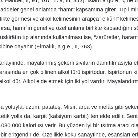
. Hanbel, II, 91, 167, 179, III, 343). Islâm`a göre, içme
addeler genel anlamda "hamr" kapsamına girer. Tıp ilmin
elikte görmesi ve alkol kelimesinin arapça "elkûhl" kelim
ınırsa, hamr`ın genel ve özel anlamı birlikte kapsadığını 
irâtın tıp alanında kullanılması ise, "zarûretler, haram 
bine dayanır (Elmalılı, a.g.e., II, 763).
yıinde, mayalanmış şekerli sıvıların damıtılmasıyla eld
 arasında en çok bilinen alkol türü ispirtodur. Ispirtonun 
 alkol"dür. Alkol elde etmek için iki yol vardır. Mayalandır
 yoluyla; üzüm, patateş, Mısır, arpa ve melâs gibi şekerl
ik yolla da, karpit (kalsiyum karbit)`ten elde edilir. Sente
.080.000 kalori ısı verir. Bu yüzden iyi bir ısıtma aracı ola
bir eritgendir de. Özellikle koku sanayıinde, esansları eri