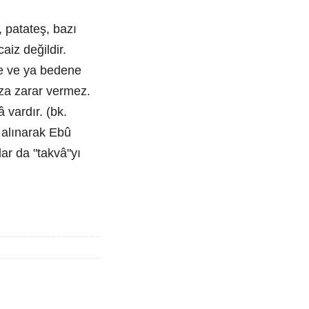
 patateş, bazı
caiz değildir.
ye ve ya bedene
za zarar vermez.
vardır. (bk.
 alınarak Ebû
r da "takvâ"yı