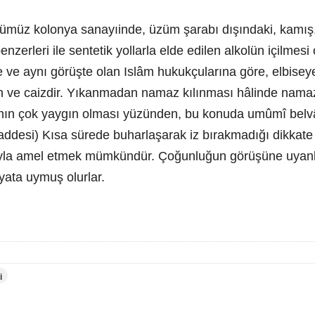
ümüz kolonya sanayıinde, üzüm şarabı dışındaki, kamış,
enzerleri ile sentetik yollarla elde edilen alkolün içilmesi 
 ve aynı görüşte olan Islâm hukukçularına göre, elbise
 ve caizdir. Yıkanmadan namaz kılınması hâlinde nama
nın çok yaygın olması yüzünden, bu konuda umûmî belvâ 
ddesi) Kısa sürede buharlaşarak iz bırakmadığı dikkate
ıyla amel etmek mümkündür. Çoğunluğun görüşüne uyanla
iyata uymuş olurlar.
i