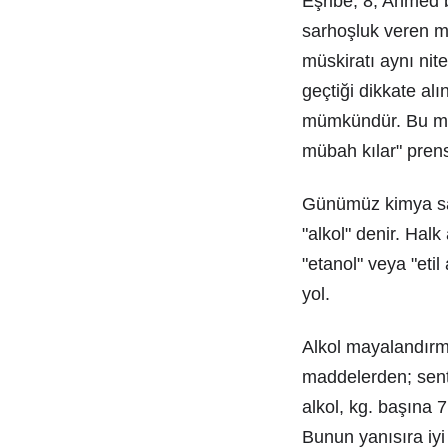
Eşribe, 8; Ahmed b
sarhoşluk veren m
müskiratı aynı nit
geçtiği dikkate al
mümkündür. Bu müsk
mübah kılar" prensi
Günümüz kimya sana
"alkol" denir. Halk
"etanol" veya "etil
yol.
Alkol mayalandırma
maddelerden; sentet
alkol, kg. başına 7
Bunun yanısıra iyi 