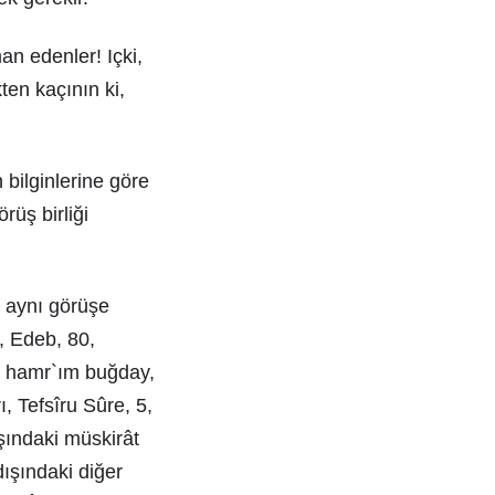
an edenler! Içki,
kten kaçının ki,
 bilginlerine göre
rüş birliği
e aynı görüşe
, Edeb, 80,
e hamr`ım buğday,
, Tefsîru Sûre, 5,
şındaki müskirât
ışındaki diğer