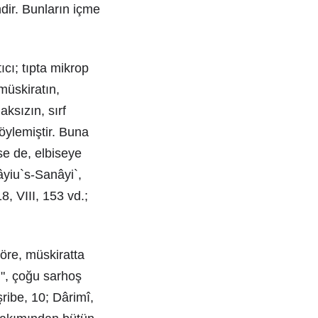
ndir. Bunların içme
ıcı; tıpta mikrop
müskiratın,
ksızın, sırf
öylemiştir. Buna
se de, elbiseye
yiu`s-Sanâyi`,
, VIII, 153 vd.;
göre, müskiratta
 ", çoğu sarhoş
ribe, 10; Dârimî,