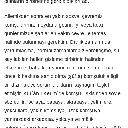
olanların birbirlerine göre aldıkları ad.
Ailemizden sonra en yakın sosyal çevremizi
komşularımız meydana getirir. Iyi veya kötü
günlerimizde şartlar en yakın çevre ile temas
halinde bulunmayı gerektirir. Darlık zamanında
yardımlaşma, normal zamanlarda ziyaretleşme, sır
sayılabilen halleri gizleme birbirinin hâlinden
etkilenme, hatta komşunun mülkünü satın almada
öncelik hakkına sahip olma (şûf`a) komşulukla ilgili
bir dizi hak ve sorumlulukların kaynağım teşkil
etmiştir. Kur`ân-ı Kerim`de komşu ilişkisinden söyle
söz edilir: "Anaya, babaya, akrabaya, yetimlere,
yoksullara, yakın komşuya, uzak komşuya,
yanınızdaki arkadaşa, yolcuya ve mâliki
bulunduğunuz kimselere iyilik edin " (en-Nisâ, 4/34).