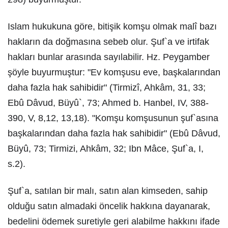
Islam hukukuna göre, bitişik komşu olmak malî bazı
hakların da doğmasına sebeb olur. Şuf`a ve irtifak
hakları bunlar arasında sayılabilir. Hz. Peygamber
şöyle buyurmuştur: "Ev komşusu eve, başkalarından
daha fazla hak sahibidir" (Tirmizî, Ahkâm, 31, 33;
Ebû Dâvud, Büyû`, 73; Ahmed b. Hanbel, IV, 388-
390, V, 8,12, 13,18). "Komşu komşusunun şuf`asına
başkalarından daha fazla hak sahibidir" (Ebû Dâvud,
Büyû, 73; Tirmizi, Ahkâm, 32; Ibn Mâce, Şuf`a, I,
s.2).
Şuf`a, satılan bir malı, satın alan kimseden, sahip
olduğu satın almadaki öncelik hakkına dayanarak,
bedelini ödemek suretiyle geri alabilme hakkını ifade