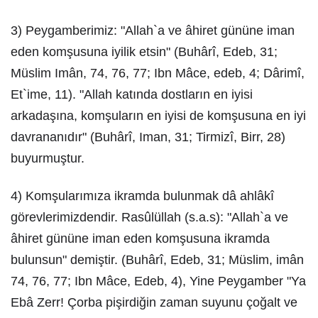
3) Peygamberimiz: "Allah`a ve âhiret gününe iman
eden komşusuna iyilik etsin" (Buhârî, Edeb, 31;
Müslim Imân, 74, 76, 77; Ibn Mâce, edeb, 4; Dârimî,
Et`ime, 11). "Allah katında dostların en iyisi
arkadaşına, komşuların en iyisi de komşusuna en iyi
davrananıdır" (Buhârî, Iman, 31; Tirmizî, Birr, 28)
buyurmuştur.
4) Komşularımıza ikramda bulunmak dâ ahlâkî
görevlerimizdendir. Rasûlüllah (s.a.s): "Allah`a ve
âhiret gününe iman eden komşusuna ikramda
bulunsun" demiştir. (Buhârî, Edeb, 31; Müslim, imân
74, 76, 77; Ibn Mâce, Edeb, 4), Yine Peygamber "Ya
Ebâ Zerr! Çorba pişirdiğin zaman suyunu çoğalt ve