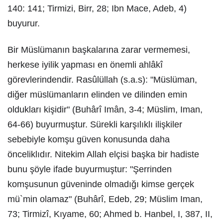
140: 141; Tirmizi, Birr, 28; Ibn Mace, Adeb, 4)
buyurur.
Bir Müslümanın başkalarına zarar vermemesi,
herkese iyilik yapması en önemli ahlâkî
görevlerindendir. Rasûlüllah (s.a.s): "Müslüman,
diğer müslümanların elinden ve dilinden emin
oldukları kişidir" (Buhârî Imân, 3-4; Müslim, Iman,
64-66) buyurmuştur. Sürekli karşılıklı ilişkiler
sebebiyle komşu güven konusunda daha
önceliklıdır. Nitekim Allah elçisi başka bir hadiste
bunu şöyle ifade buyurmuştur: "Şerrinden
komşusunun güveninde olmadığı kimse gerçek
mü`min olamaz" (Buhârî, Edeb, 29; Müslim Iman,
73; Tirmizî, Kıyame, 60; Ahmed b. Hanbel, I, 387, II,