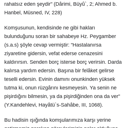
rahatsız eden şeydir" (Dârimi, Büyû`, 2; Ahmed b.
Hanbel, Müsned, IV, 228)
Komşusunun, kendisinde ne gibi hakları
bulunduğunu soran bir sahabeye Hz. Peygamber
(s.a.s) şöyle cevap vermiştir: "Hastalanırsa
ziyaretine gidersin, vefat ederse cenazesini
kaldırırsın. Senden borç isterse borç verirsin. Darda
kalırsa yardım edersin. Başına bir felâket gelirse
teselli edersin. Evinin damını onunkinden yüksek
tutma ki, onun rüzgârını kesmeyesin. Ya senin ne
pişirdığını bilmesin, ya da pişirdiğinden ona da ver"
(Y.Kandehlevi, Hayâtü`s-Sahâbe, III, 1068).
Bu hadisin ışığında komşularımıza karşı yerine