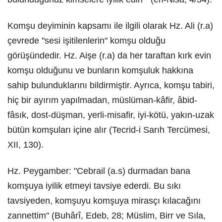
Komşu deyiminin kapsamı ile ilgili olarak Hz. Ali (r.a)
çevrede "sesi işitilenlerin" komşu olduğu
görüşündedir. Hz. Aişe (r.a) da her taraftan kırk evin
komşu olduğunu ve bunların komşuluk hakkına
sahip bulunduklarını bildirmiştir. Ayrıca, komşu tabiri,
hiç bir ayırım yapılmadan, müslüman-kâfir, âbid-
fâsık, dost-düşman, yerli-misafir, iyi-kötü, yakın-uzak
bütün komşuları içine alır (Tecrid-i Sarıh Tercümesi,
XII, 130).
Hz. Peygamber: "Cebrail (a.s) durmadan bana
komşuya iyilik etmeyi tavsiye ederdi. Bu sıkı
tavsiyeden, komşuyu komşuya mirasçı kılacağını
zannettim" (Buhârî, Edeb, 28; Müslim, Birr ve Sıla,