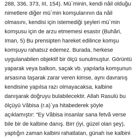
288, 336, 373, III, 154). Mü`minin, kendi nâil olduğu
nimetlere diğer mü`min komşularının da nâil
olmasını, kendisi için istemediği şeyleri mü`min
komşusu için de arzu etmemesi esastır (Buhâri,
Iman, 5) Bu prensipten hareket edilince komşu
komşuyu rahatsız edemez. Burada, herkese
uygulanabilen objektif bir ölçü sunulmuştur. Görüntü
yaparak veya balkon, saçak vb. yapılarla komşunun
arsasına taşarak zarar veren kimse, aynı davranış
kendisine yapılsa razı olmayacaksa, kalbine
danışarak doğruyu bulabilecektir. Allah Rasulü bu
ölçüyü Vâbisa (r.a)`ya hitabederek şöyle
açıklamıştır: "Ey Vâbisa insanlar sana fetvâ verse
bile bir de kalbine danış. Birr (iyi, güzel olan şey),
yaptığın zaman kalbini rahatlatan, günah ise kalbini