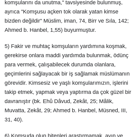
komşularını da unutma," tavsiyesinde bulunmuş,
ayrıca "Komşusu açken tok olarak yatan kimse
bizden değildir" Müslim, iman, 74, Birr ve Sıla, 142;
Ahmed b. Hanbel, 1,55) buyurmuştur.
5) Fakir ve muhtaç komşuların yardımına koşmak,
gerekirse onlara maddi yardımda bulunmak, ödünç
para vermek, çalışabilecek durumda olanlara,
geçimlerini sağlayacak bir iş sağlamak müslümanın
görevidir. Kimsesiz ve yaşlı komşularımızın, işlerini
takip etmek, yapmak veya yaptırma da çok güzel bir
davranıştır (bk. Ehû Dâvud, Zekât, 25; Mâlik,
Muvatta, Zekât, 29; Ahmed b. Hanbel, Müsned, III,
31, 40).
6) Komşuda olup bitenleri araştırmamak, ayıp ve