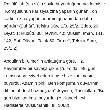
Rasûlüllah (s.a.s)`ın şöyle buyurduğunu nakletmiştir:
"Komşusunun karısıyla zina yapanın günahı, on
kadınla zina yapan adamın günahından daha
ağırdır" (Buhârî, Tefsiru Sûre 2/3, 25/2, Edeb, 20,
Diyat, 1; Hudûd, 30; Tevhid, 40; Müslim, Iman, 141,
142; Ebû Dâvud, Talâk 50; Tirmizî, Tefsiru Sûre,
25/1,2).
Abdullah b. Ömer`in anlattığına göre, Hz.
Peygamber bir savaşa çıkmıştı. Yolda: "Bu gün,
komşusuna eziyet eden kimse bize katılmasın,"
buyurdu. Adamın biri: "Ben komşumun duvarının
dibine abdest bozmuştum" deyince, Rasûlüllah: "Bu
gün bize katılma" buyurdu. (Y. Kandehlevi,
Hadislerle Müslümanlık, III, 1068).