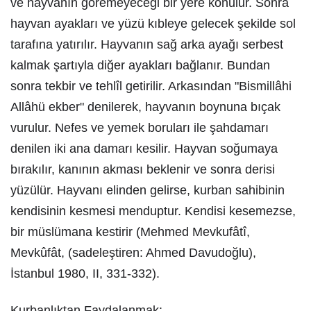
ve hayvanın göremeyeceği bir yere konulur. Sonra
hayvan ayakları ve yüzü kıbleye gelecek şekilde sol
tarafına yatırılır. Hayvanın sağ arka ayağı serbest
kalmak şartıyla diğer ayakları bağlanır. Bundan
sonra tekbir ve tehlîl getirilir. Arkasından "Bismillâhi
Allâhü ekber" denilerek, hayvanın boynuna bıçak
vurulur. Nefes ve yemek boruları ile şahdamarı
denilen iki ana damarı kesilir. Hayvan soğumaya
bırakılır, kanının akması beklenir ve sonra derisi
yüzülür. Hayvanı elinden gelirse, kurban sahibinin
kendisinin kesmesi menduptur. Kendisi kesemezse,
bir müslümana kestirir (Mehmed Mevkufâtî,
Mevkûfât, (sadeleştiren: Ahmed Davudoğlu),
İstanbul 1980, II, 331-332).
Kurbanlıktan Faydalanmak: