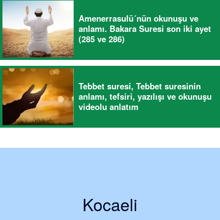
Amenerrasulü´nün okunuşu ve
anlamı. Bakara Suresi son iki ayet
(285 ve 286)
Tebbet suresi, Tebbet suresinin
anlamı, tefsiri, yazılışı ve okunuşu
videolu anlatım
Kocaeli