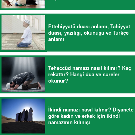
Ettehiyyatü duası anlamı, Tahiyyat
duası, yazılışı, okunuşu ve Türkçe
anlamı
Teheccüd namazı nasıl kılınır? Kaç
rekattır? Hangi dua ve sureler
okunur?
İkindi namazı nasıl kılınır? Diyanete
göre kadın ve erkek için ikindi
namazının kılınışı