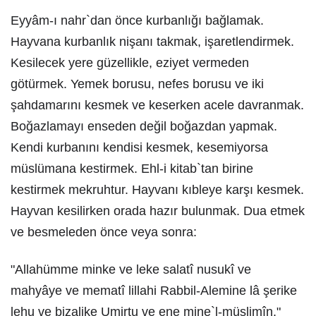
Eyyâm-ı nahr`dan önce kurbanlığı bağlamak.
Hayvana kurbanlık nişanı takmak, işaretlendirmek.
Kesilecek yere güzellikle, eziyet vermeden
götürmek. Yemek borusu, nefes borusu ve iki
şahdamarını kesmek ve keserken acele davranmak.
Boğazlamayı enseden değil boğazdan yapmak.
Kendi kurbanını kendisi kesmek, kesemiyorsa
müslümana kestirmek. Ehl-i kitab`tan birine
kestirmek mekruhtur. Hayvanı kıbleye karşı kesmek.
Hayvan kesilirken orada hazır bulunmak. Dua etmek
ve besmeleden önce veya sonra:
"Allahümme minke ve leke salatî nusukî ve
mahyâye ve mematî lillahi Rabbil-Alemine lâ şerike
lehu ve bizalike Umirtu ve ene mine`l-müslimîn."