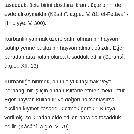
tasadduk, üçte birini dostlara ikram, üçte birini de
evde alıkoymaktır (Kâsânî, a.g.e., V, 81; el-Fetâva`l-
Hindiyye, V, 300).
Kurbanlık yapmak üzere satın alınan bir hayvan
satılıp yerine başka bir hayvan almak câizdir. Eğer
paradan arta kalan olursa tasadduk edilir (Serahsî,
a.g.e., XII, 13).
Kurbanlığa binmek, onunla yük taşımak veya
herhangi bir iş için ondan istifade etmek mekruhtur.
Eğer hayvan kullanılır ve değeri noksanlaşırsa
eksilen kıymeti tasadduk etmek gerekir. Kiraya
verilmiş ise kiradan elde edilen para da tasadduk
edilir. (Kâsânî, a.g.e, V, 79).