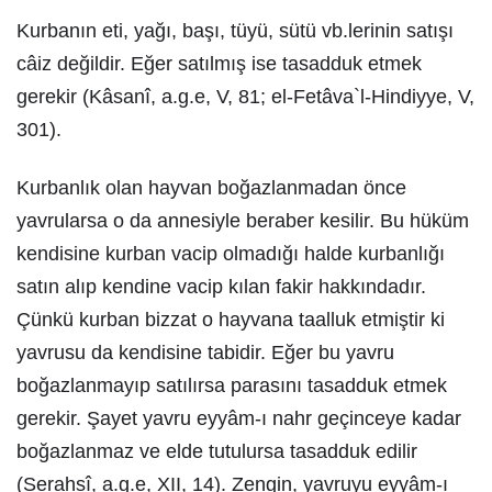
Kurbanın eti, yağı, başı, tüyü, sütü vb.lerinin satışı
câiz değildir. Eğer satılmış ise tasadduk etmek
gerekir (Kâsanî, a.g.e, V, 81; el-Fetâva`l-Hindiyye, V,
301).
Kurbanlık olan hayvan boğazlanmadan önce
yavrularsa o da annesiyle beraber kesilir. Bu hüküm
kendisine kurban vacip olmadığı halde kurbanlığı
satın alıp kendine vacip kılan fakir hakkındadır.
Çünkü kurban bizzat o hayvana taalluk etmiştir ki
yavrusu da kendisine tabidir. Eğer bu yavru
boğazlanmayıp satılırsa parasını tasadduk etmek
gerekir. Şayet yavru eyyâm-ı nahr geçinceye kadar
boğazlanmaz ve elde tutulursa tasadduk edilir
(Serahsî, a.g.e, XII, 14). Zengin, yavruyu eyyâm-ı