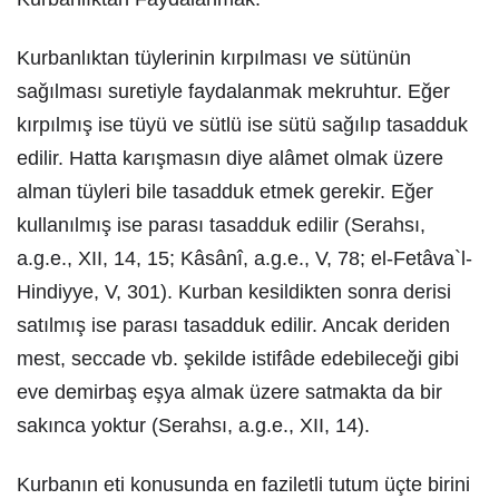
Kurbanlıktan tüylerinin kırpılması ve sütünün
sağılması suretiyle faydalanmak mekruhtur. Eğer
kırpılmış ise tüyü ve sütlü ise sütü sağılıp tasadduk
edilir. Hatta karışmasın diye alâmet olmak üzere
alman tüyleri bile tasadduk etmek gerekir. Eğer
kullanılmış ise parası tasadduk edilir (Serahsı,
a.g.e., XII, 14, 15; Kâsânî, a.g.e., V, 78; el-Fetâva`l-
Hindiyye, V, 301). Kurban kesildikten sonra derisi
satılmış ise parası tasadduk edilir. Ancak deriden
mest, seccade vb. şekilde istifâde edebileceği gibi
eve demirbaş eşya almak üzere satmakta da bir
sakınca yoktur (Serahsı, a.g.e., XII, 14).
Kurbanın eti konusunda en faziletli tutum üçte birini