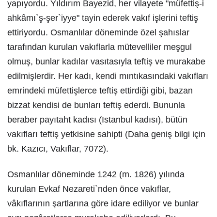
yapıyordu. Yıldırım Bayezid, her vilayete "müfettiş-i
ahkâmı`ş-şer`iyye" tayin ederek vakıf işlerini teftiş
ettiriyordu. Osmanlılar döneminde özel şahıslar
tarafından kurulan vakıflarla mütevelliler meşgul
olmuş, bunlar kadılar vasıtasıyla teftiş ve murakabe
edilmişlerdir. Her kadı, kendi mıntıkasındaki vakıfları
emrindeki müfettişlerce teftiş ettirdiği gibi, bazan
bizzat kendisi de bunları teftiş ederdi. Bununla
beraber payıtaht kadısı (Istanbul kadısı), bütün
vakıfları teftiş yetkisine sahipti (Daha geniş bilgi için
bk. Kazıcı, Vakıflar, 7072).
Osmanlılar döneminde 1242 (m. 1826) yılında
kurulan Evkaf Nezareti`nden önce vakıflar,
vâkıflarının şartlarına göre idare ediliyor ve bunlar