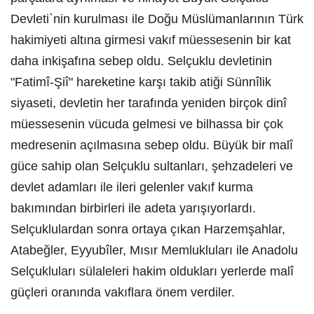
Devleti`nin kurulması ile Doğu Müslümanlarının Türk
hakimiyeti altına girmesi vakıf müessesenin bir kat
daha inkişafına sebep oldu. Selçuklu devletinin
"Fatimî-Şiî" hareketine karşı takib atiği Sünnîlik
siyaseti, devletin her tarafında yeniden birçok dinî
müessesenin vücuda gelmesi ve bilhassa bir çok
medresenin açılmasına sebep oldu. Büyük bir malî
güce sahip olan Selçuklu sultanları, şehzadeleri ve
devlet adamları ile ileri gelenler vakıf kurma
bakımından birbirleri ile adeta yarışıyorlardı.
Selçuklulardan sonra ortaya çıkan Harzemşahlar,
Atabeğler, Eyyubîler, Mısır Memlukluları ile Anadolu
Selçukluları sülaleleri hakim oldukları yerlerde malî
güçleri oranında vakıflara önem verdiler.