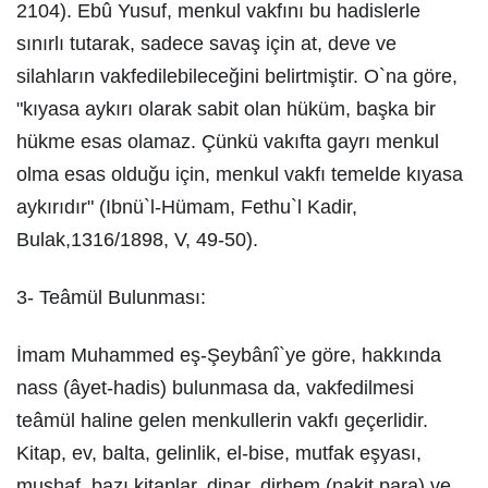
2104). Ebû Yusuf, menkul vakfını bu hadislerle
sınırlı tutarak, sadece savaş için at, deve ve
silahların vakfedilebileceğini belirtmiştir. O`na göre,
"kıyasa aykırı olarak sabit olan hüküm, başka bir
hükme esas olamaz. Çünkü vakıfta gayrı menkul
olma esas olduğu için, menkul vakfı temelde kıyasa
aykırıdır" (Ibnü`l-Hümam, Fethu`l Kadir,
Bulak,1316/1898, V, 49-50).
3- Teâmül Bulunması:
İmam Muhammed eş-Şeybânî`ye göre, hakkında
nass (âyet-hadis) bulunmasa da, vakfedilmesi
teâmül haline gelen menkullerin vakfı geçerlidir.
Kitap, ev, balta, gelinlik, el-bise, mutfak eşyası,
mushaf, bazı kitaplar, dinar, dirhem (nakit para) ve