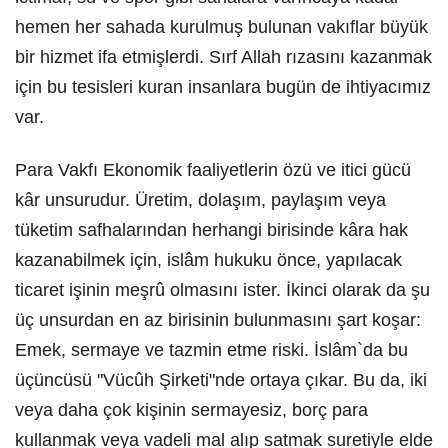
hemen her sahada kurulmuş bulunan vakıflar büyük
bir hizmet ifa etmişlerdi. Sırf Allah rızasını kazanmak
için bu tesisleri kuran insanlara bugün de ihtiyacımız
var.
Para Vakfı Ekonomik faaliyetlerin özü ve itici gücü
kâr unsurudur. Üretim, dolaşım, paylaşım veya
tüketim safhalarından herhangi birisinde kâra hak
kazanabilmek için, islâm hukuku önce, yapılacak
ticaret işinin meşrû olmasını ister. İkinci olarak da şu
üç unsurdan en az birisinin bulunmasını şart koşar:
Emek, sermaye ve tazmin etme riski. İslâm`da bu
üçüncüsü "Vücûh Şirketi"nde ortaya çıkar. Bu da, iki
veya daha çok kişinin sermayesiz, borç para
kullanmak veya vadeli mal alıp satmak suretiyle elde