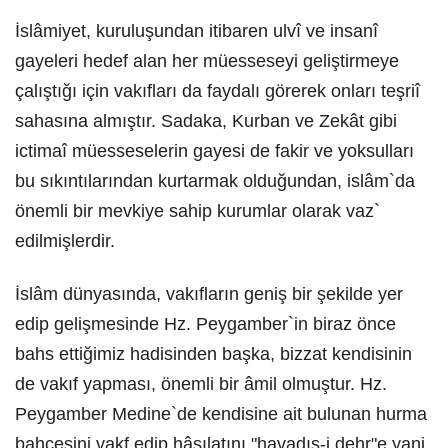
İslâmiyet, kuruluşundan itibaren ulvî ve insanî
gayeleri hedef alan her müesseseyi geliştirmeye
çalıştığı için vakıfları da faydalı görerek onları teşriî
sahasına almıştır. Sadaka, Kurban ve Zekât gibi
ictimaî müesseselerin gayesi de fakir ve yoksulları
bu sıkıntılarından kurtarmak olduğundan, islâm`da
önemli bir mevkiye sahip kurumlar olarak vaz`
edilmişlerdir.
İslâm dünyasında, vakıfların geniş bir şekilde yer
edip gelişmesinde Hz. Peygamber`in biraz önce
bahs ettiğimiz hadisinden başka, bizzat kendisinin
de vakıf yapması, önemli bir âmil olmuştur. Hz.
Peygamber Medine`de kendisine ait bulunan hurma
bahçesini vakf edip hâsılatını "havadıs-i dehr"e yani