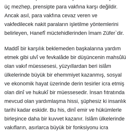
üç mezhep, prensipte para vakfına karşı değildir.
Ancak asıl, para vakfına cevaz veren ve
vakfedilecek nakit paraların işletilme yöntemlerini
belirleyen, Hanefî müctehidlerinden İmam Züfer`dir.
Maddî bir karşılık beklemeden başkalarına yardım
etmek gibi ulvî ve fevkalâde bir düşüncenin mahsûlü
olan vakıf müessesesi, yüzyıllardan beri islâm
ülkelerinde büyük bir ehemmiyet kazanmış, sosyal
ve ekonomik hayat üzerinde derin tesirler icra etmiş
olan dinî ve hukukî bir müessesedir. İnsan fıtratında
mevcud olan yardımlaşma hissi, şüphesiz ki insanlık
tarihi kadar eskidir. Bu his, dinî emir ve hükümlerle
birleşince daha bir kuvvet kazanır. İslâm ülkelerinde
vakıfların, asırlarca büyük bir fonksiyonu icra