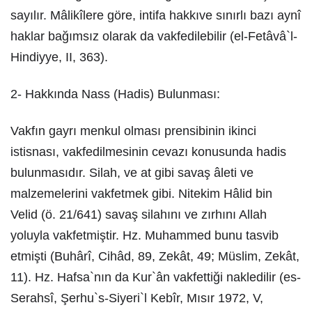
sayılır. Mâlikîlere göre, intifa hakkıve sınırlı bazı aynî
haklar bağımsız olarak da vakfedilebilir (el-Fetâvâ`l-
Hindiyye, II, 363).
2- Hakkında Nass (Hadis) Bulunması:
Vakfın gayrı menkul olması prensibinin ikinci
istisnası, vakfedilmesinin cevazı konusunda hadis
bulunmasıdır. Silah, ve at gibi savaş âleti ve
malzemelerini vakfetmek gibi. Nitekim Hâlid bin
Velid (ö. 21/641) savaş silahını ve zırhını Allah
yoluyla vakfetmiştir. Hz. Muhammed bunu tasvib
etmişti (Buhârî, Cihâd, 89, Zekât, 49; Müslim, Zekât,
11). Hz. Hafsa`nın da Kur`ân vakfettiği nakledilir (es-
Serahsî, Şerhu`s-Siyeri`l Kebîr, Mısır 1972, V,