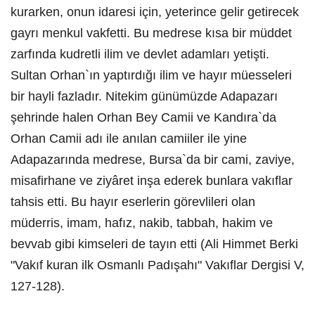
kurarken, onun idaresi için, yeterince gelir getirecek
gayrı menkul vakfetti. Bu medrese kısa bir müddet
zarfında kudretli ilim ve devlet adamları yetişti.
Sultan Orhan`ın yaptırdığı ilim ve hayır müesseleri
bir hayli fazladır. Nitekim günümüzde Adapazarı
şehrinde halen Orhan Bey Camii ve Kandıra`da
Orhan Camii adı ile anılan camiiler ile yine
Adapazarında medrese, Bursa`da bir cami, zaviye,
misafirhane ve ziyâret inşa ederek bunlara vakıflar
tahsis etti. Bu hayır eserlerin görevlileri olan
müderris, imam, hafız, nakib, tabbah, hakim ve
bevvab gibi kimseleri de tayın etti (Ali Himmet Berki
"Vakıf kuran ilk Osmanlı Padışahı" Vakıflar Dergisi V,
127-128).