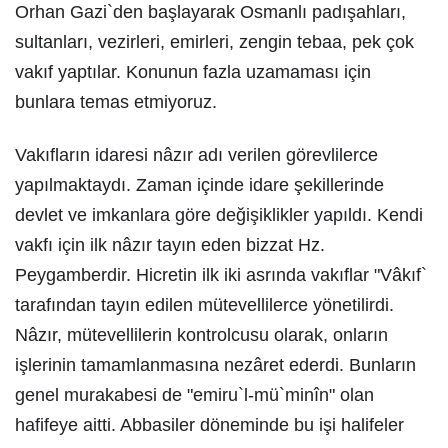
Orhan Gazi`den başlayarak Osmanlı padışahları,
sultanları, vezirleri, emirleri, zengin tebaa, pek çok
vakıf yaptılar. Konunun fazla uzamaması için
bunlara temas etmiyoruz.
Vakıfların idaresi nâzır adı verilen görevlilerce
yapılmaktaydı. Zaman içinde idare şekillerinde
devlet ve imkanlara göre değişiklikler yapıldı. Kendi
vakfı için ilk nâzır tayın eden bizzat Hz.
Peygamberdir. Hicretin ilk iki asrında vakıflar "Vâkıf`
tarafından tayın edilen mütevellilerce yönetilirdi.
Nâzır, mütevellilerin kontrolcusu olarak, onların
işlerinin tamamlanmasına nezâret ederdi. Bunların
genel murakabesi de "emiru`l-mü`minîn" olan
hafifeye aitti. Abbasiler döneminde bu işi halifeler