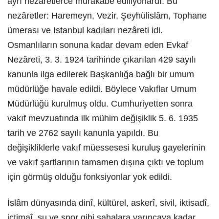
ayrı nezâretlerce murakabe ediliyorlardı. Bu
nezâretler: Haremeyn, Vezir, Şeyhülislâm, Tophane
ümerası ve Istanbul kadıları nezâreti idi.
Osmanlıların sonuna kadar devam eden Evkaf
Nezâreti, 3. 3. 1924 tarihinde çıkarılan 429 sayılı
kanunla ilga edilerek Başkanlığa bağlı bir umum
müdürlüğe havale edildi. Böylece Vakıflar Umum
Müdürlüğü kurulmuş oldu. Cumhuriyetten sonra
vakıf mevzuatında ilk mühim değişiklik 5. 6. 1935
tarih ve 2762 sayılı kanunla yapıldı. Bu
değişikliklerle vakıf müessesesi kuruluş gayelerinin
ve vakıf şartlarının tamamen dışına çıktı ve toplum
için görmüş olduğu fonksiyonlar yok edildi.
İslâm dünyasında dinî, kültürel, askerî, sivil, iktisadî,
ictimaî, su ve spor gibi sahalara varıncaya kadar