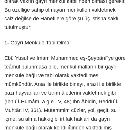
olarak vakfın gayrı menkul kabilinden olması gerekir.
Bu özelliğe sahip olmayan menkulleri vakfetmek
caiz değilse de Hanefilere göre şu üç istisna saklı
tutulmuştur:
1- Gayrı Menkule Tabi Olma:
Ebû Yusuf ve Imam Muhammed eş-Şeybânî`ye göre
teâmül bulunmasa bile, menkul malların bir gayrı
menkule bağlı ve tabi olarak vakfedilmesi
mümkündür. Arsa ile birlikte binayı, arazi ile birlikte
bazı hayvanları ve tarım âletlerini vakfetmek gibi
(Ibnu`l-Humâm, a.g.e., V, 48; Ibn Âbidin, Reddü`l-
Muhtâr, IV, 361). Mütemmim cüzler, yol, geçit, su
içme, su alma hakkıgibi irtifak hakları da gayrı
menkule bağlı olarak kendiliğinden vakfedilmiş