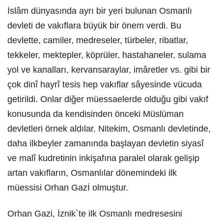
İslâm dünyasında ayrı bir yeri bulunan Osmanlı
devleti de vakıflara büyük bir önem verdi. Bu
devlette, camiler, medreseler, türbeler, ribatlar,
tekkeler, mektepler, köprüler, hastahaneler, sulama
yol ve kanalları, kervansaraylar, imâretler vs. gibi bir
çok dinî hayrî tesis hep vakıflar sâyesinde vücuda
getirildi. Onlar diğer müessaelerde olduğu gibi vakıf
konusunda da kendisinden önceki Müslüman
devletleri örnek aldılar. Nitekim, Osmanlı devletinde,
daha ilkbeyler zamanında başlayan devletin siyasî
ve malî kudretinin inkişafına paralel olarak gelişip
artan vakıfların, Osmanlılar dönemindeki ilk
müessisi Orhan Gazİ olmuştur.
Orhan Gazi, İznik`te ilk Osmanlı medresesini