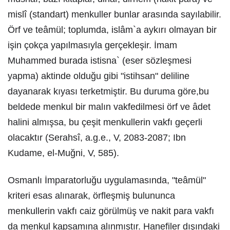
mislî (standart) menkuller bunlar arasında sayılabilir.
Örf ve teâmül; toplumda, islâm`a aykırı olmayan bir
işin çokça yapılmasıyla gerçekleşir. İmam
Muhammed burada istisna` (eser sözleşmesi
yapma) aktinde olduğu gibi "istihsan" deliline
dayanarak kıyası terketmiştir. Bu duruma göre,bu
beldede menkul bir malın vakfedilmesi örf ve âdet
halini almışsa, bu çeşit menkullerin vakfı geçerli
olacaktır (Serahsî, a.g.e., V, 2083-2087; Ibn
Kudame, el-Muğni, V, 585).
Osmanlı İmparatorluğu uygulamasında, "teâmül"
kriteri esas alınarak, örfleşmiş bulununca
menkullerin vakfı caiz görülmüş ve nakit para vakfı
da menkul kapsamına alınmıştır. Hanefiler dışındaki