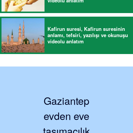
videolu anlatım
Kafirun suresi, Kafirun suresinin
anlamı, tefsiri, yazılışı ve okunuşu
videolu anlatım
Gaziantep
evden eve
taşımacılık