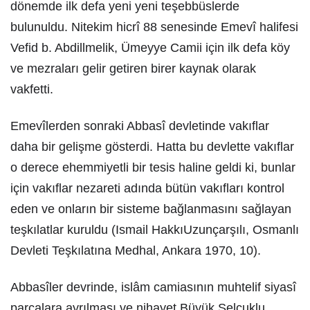
dönemde ilk defa yeni yeni teşebbüslerde
bulunuldu. Nitekim hicrî 88 senesinde Emevî halifesi
Vefid b. Abdillmelik, Ümeyye Camii için ilk defa köy
ve mezraları gelir getiren birer kaynak olarak
vakfetti.
Emevîlerden sonraki Abbasî devletinde vakıflar
daha bir gelişme gösterdi. Hatta bu devlette vakıflar
o derece ehemmiyetli bir tesis haline geldi ki, bunlar
için vakıflar nezareti adında bütün vakıfları kontrol
eden ve onların bir sisteme bağlanmasını sağlayan
teşkılatlar kuruldu (Ismail HakkıUzunçarşılı, Osmanlı
Devleti Teşkılatına Medhal, Ankara 1970, 10).
Abbasîler devrinde, islâm camiasının muhtelif siyasî
parçalara ayrılması ve nihayet Büyük Selçuklu