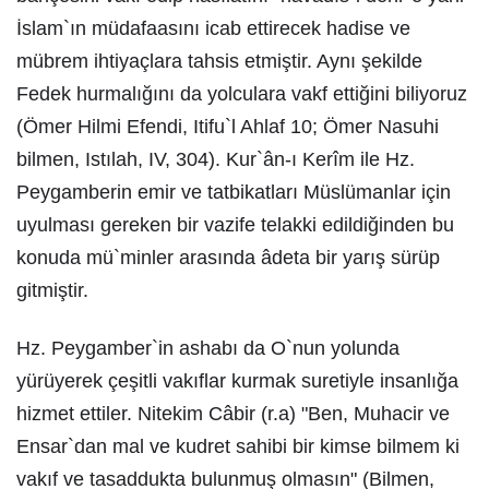
İslam`ın müdafaasını icab ettirecek hadise ve
mübrem ihtiyaçlara tahsis etmiştir. Aynı şekilde
Fedek hurmalığını da yolculara vakf ettiğini biliyoruz
(Ömer Hilmi Efendi, Itifu`l Ahlaf 10; Ömer Nasuhi
bilmen, Istılah, IV, 304). Kur`ân-ı Kerîm ile Hz.
Peygamberin emir ve tatbikatları Müslümanlar için
uyulması gereken bir vazife telakki edildiğinden bu
konuda mü`minler arasında âdeta bir yarış sürüp
gitmiştir.
Hz. Peygamber`in ashabı da O`nun yolunda
yürüyerek çeşitli vakıflar kurmak suretiyle insanlığa
hizmet ettiler. Nitekim Câbir (r.a) "Ben, Muhacir ve
Ensar`dan mal ve kudret sahibi bir kimse bilmem ki
vakıf ve tasaddukta bulunmuş olmasın" (Bilmen,