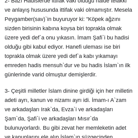
2- Bazı Hadislerde ittifak vaki olduğu halde telakki
ve anlayış hususunda ittifak vaki olmamıştır. Mesela
Peygamber(sav)`in buyuruyor ki: "Köpek ağzını
sizden birisinin kabına koysa biri toprakla olmak
üzere yedi def`a onu yıkasın. İmam Şafi`i bu hadisi
olduğu gibi kabul ediyor. Hanefi uleması ise biri
toprakla olmak üzere yedi def`a kabı yıkamayı
emreden hadis mensuh`dur ve bu hadis İslam`ın ilk
günlerinde varid olmuştur demişlerdir.
3- Çeşitli milletler İslam dinine girdiği için her milletin
adeti ayrı, kanun ve nizamı ayrı idi. İmam-ı A`zam
ve arkadaşları Irak`da, Evza`i ve arkadaşları
Şam`da, Şafi`i ve arkadaşları Mısır`da
bulunuyorlardı. Bu gibi zevat her memleketin adet
ve kanunlarını ele alıp İslam`ın süzgecinden