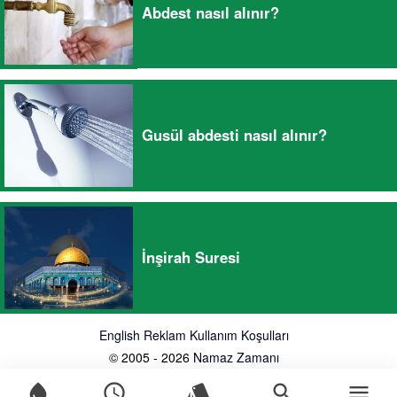
Abdest nasıl alınır?
Gusül abdesti nasıl alınır?
İnşirah Suresi
English
Reklam
Kullanım Koşulları
© 2005 - 2026
Namaz Zamanı
water_drop
schedule
style
search
menu