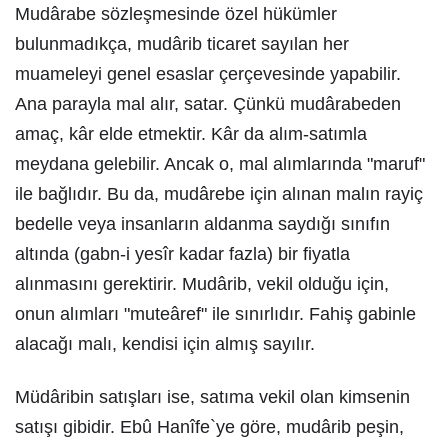
Mudârabe sözleşmesinde özel hükümler
bulunmadıkça, mudârib ticaret sayılan her
muameleyi genel esaslar çerçevesinde yapabilir.
Ana parayla mal alır, satar. Çünkü mudârabeden
amaç, kâr elde etmektir. Kâr da alım-satımla
meydana gelebilir. Ancak o, mal alımlarında "maruf"
ile bağlıdır. Bu da, mudârebe için alınan malın rayiç
bedelle veya insanların aldanma saydığı sınıfın
altında (gabn-i yesîr kadar fazla) bir fiyatla
alınmasını gerektirir. Mudârib, vekil olduğu için,
onun alımları "muteâref" ile sınırlıdır. Fahiş gabinle
alacağı malı, kendisi için almış sayılır.
Müdâribin satışları ise, satıma vekil olan kimsenin
satışı gibidir. Ebû Hanîfe`ye göre, mudârib peşin,