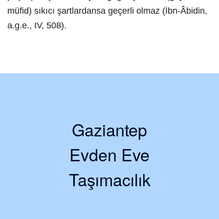
müfid) sıkıcı şartlardansa geçerli olmaz (İbn-Âbidin,
a.g.e., IV, 508).
Gaziantep
Evden Eve
Taşımacılık