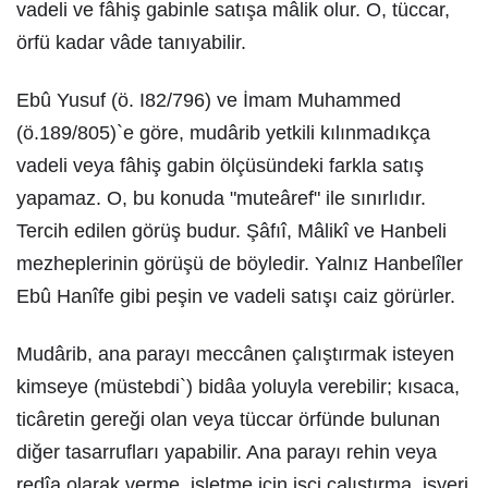
vadeli ve fâhiş gabinle satışa mâlik olur. O, tüccar,
örfü kadar vâde tanıyabilir.
Ebû Yusuf (ö. I82/796) ve İmam Muhammed
(ö.189/805)`e göre, mudârib yetkili kılınmadıkça
vadeli veya fâhiş gabin ölçüsündeki farkla satış
yapamaz. O, bu konuda "muteâref" ile sınırlıdır.
Tercih edilen görüş budur. Şâfıî, Mâlikî ve Hanbeli
mezheplerinin görüşü de böyledir. Yalnız Hanbelîler
Ebû Hanîfe gibi peşin ve vadeli satışı caiz görürler.
Mudârib, ana parayı meccânen çalıştırmak isteyen
kimseye (müstebdi`) bidâa yoluyla verebilir; kısaca,
ticâretin gereği olan veya tüccar örfünde bulunan
diğer tasarrufları yapabilir. Ana parayı rehin veya
redîa olarak verme, işletme için işçi çalıştırma, işyeri