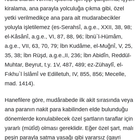
kiralama, ana parayla yolculuğa çıkma gibi, özel
yetki verilmedikçe ana para alt mudarabecikler
yoluyla işletilemez (es-Serahsî, a.g.e., XXII, 38, 98;
el-Kâsânî, a.g.e., VI, 87, 88, 96; İbnü`l-Hümâm,
a.g.e., VII, 63, 70, 79; İbn Kudâme, el-Muğnî, V, 25,
35, 38; İbn Rüşd, a.g.e.,II, 236; İbn Abidîn, Reddül-
Muhtar, Beyrut, t.y. 1V, 487, 489; ez-Zühaylî, el-
Fıkhu`l İslâmî ve Edilletuh, IV, 855, 856; Mecelle,
mad. 1414).
Hanefilere göre, mudârabede ilk akit sırasında veya
ana paranın nakit para kabilinden elde bulunduğu
dönemlerde konulabilecek özel şartların taraflar için
yararlı (mütîd) olması gereklidir. Eğer özel şart, malı
peşin parayla satma yasağı gibi yararsız (gayri