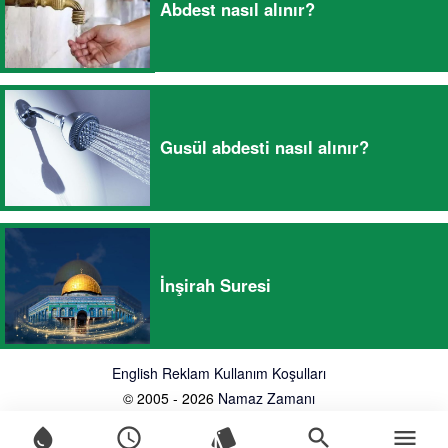
Abdest nasıl alınır?
Gusül abdesti nasıl alınır?
İnşirah Suresi
English
Reklam
Kullanım Koşulları
© 2005 - 2026
Namaz Zamanı
water_drop
schedule
style
search
menu