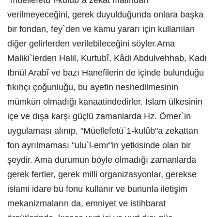
"müellefetü`l-kulûb"a zekat malından
verilmeyeceğini, gerek duyulduğunda onlara başka
bir fondan, fey`den ve kamu yararı için kullanılan
diğer gelirlerden verilebileceğini söyler.Ama
Maliki`lerden Halil, Kurtubî, Kâdi Abdulvehhab, Kadı
Ibnül Arabî ve bazı Hanefilerin de içinde bulunduğu
fıkıhçı çoğunluğu, bu ayetin neshedilmesinin
mümkün olmadığı kanaatindedirler. İslam ülkesinin
içe ve dışa karşı güçlü zamanlarda Hz. Ömer`in
uygulaması alınıp, "Müellefetü`1-kulûb"a zekattan
fon ayrılmaması "ulu`l-emr"in yetkisinde olan bir
şeydir. Ama durumun böyle olmadığı zamanlarda
gerek fertler, gerek milli organizasyonlar, gerekse
islami idare bu fonu kullanır ve bununla iletişim
mekanizmaların da, emniyet ve istihbarat