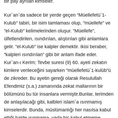
bir pay ayrılan kimseler.
Kur`an`da sadece bir yerde geçen "Müellefetü`1-
Kulub" tabiri, bir isim tamlaması olup, "müellefe" ve
"el-Kulub" kelimelerinden oluşur. "Müellefe",
ülfetlendirilen, ısındırılan, alıştırılan gibi anlamlara
gelir. "el-Kulub" ise kalpler demektir. Ikisi beraber,
"kalpleri ısındırılan" gibi bir anlam ifade eder.
Kur`an-ı Kerim; Tevbe suresi (9) 60. ayeti zekatın
kimlere verileceğini sayarken "müellefetü`1-kulüb"ü
de zikreder. Bu ayetin gereği olarak Resulullah
Efendimiz (s.a.) zamanında zekat mallarının bir
bölümünü bu tür insanlara vermiştir.Bunlar, terimden
de anlaşılacağı gibi, kalbleri islam`a ısınmamış
kimselerdir. Bunda, müslümanlığı her nasılsa kabul
ettiği halde ısınmama, yada hiç kabul etmeme