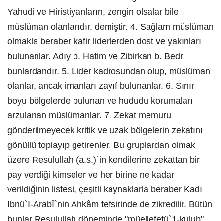
Yahudi ve Hiristiyanların, zengin olsalar bile
müslüman olanlarıdır, demiştir. 4. Sağlam müslüman
olmakla beraber kafir liderlerden dost ve yakınları
bulunanlar. Adıy b. Hatim ve Zibirkan b. Bedr
bunlardandır. 5. Lider kadrosundan olup, müslüman
olanlar, ancak imanları zayıf bulunanlar. 6. Sınır
boyu bölgelerde bulunan ve hududu korumaları
arzulanan müslümanlar. 7. Zekat memuru
gönderilmeyecek kritik ve uzak bölgelerin zekatını
gönüllü toplayıp getirenler. Bu gruplardan olmak
üzere Resulullah (a.s.)`in kendilerine zekattan bir
pay verdiği kimseler ve her birine ne kadar
verildiğinin listesi, çeşitli kaynaklarla beraber Kadı
Ibnü`I-Arabî`nin Ahkâm tefsirinde de zikredilir. Bütün
bunlar Resulullah döneminde "müellefetü`1-kulub"