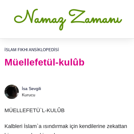
Namaz Zamanı
İSLAM FIKHI ANSIKLOPEDISI
Müellefetül-kulûb
İsa Sevgili
Kurucu
MÜELLEFETÜ`L-KULÛB
Kalbleri İslam`a ısındırmak için kendilerine zekattan