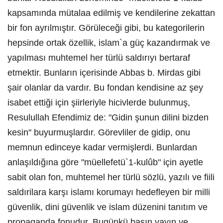
kapsamında mütalaa edilmiş ve kendilerine zekattan
bir fon ayrılmıştır. Görüleceği gibi, bu kategorilerin
hepsinde ortak özellik, islam`a güç kazandırmak ve
yapılması muhtemel her türlü saldırıyı bertaraf
etmektir. Bunların içerisinde Abbas b. Mirdas gibi
şair olanlar da vardır. Bu fondan kendisine az şey
isabet ettiği için şiirleriyle hicivlerde bulunmuş,
Resulullah Efendimiz de: "Gidin şunun dilini bizden
kesin" buyurmuşlardır. Görevliler de gidip, onu
memnun edinceye kadar vermişlerdi. Bunlardan
anlaşıldığına göre "müellefetü`1-kulûb" için ayetle
sabit olan fon, muhtemel her türlü sözlü, yazılı ve fiili
saldırilara karşı islamı korumayı hedefleyen bir milli
güvenlik, dini güvenlik ve islam düzenini tanıtım ve
propaganda fonudur. Bugünkü basın yayın ve