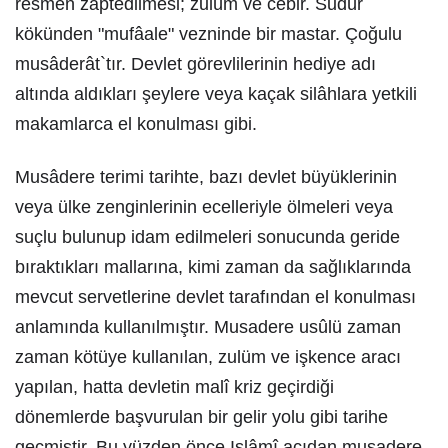
resmen zaptedilmesi; zulüm ve cebir. Sudûr
kökünden "mufâale" vezninde bir mastar. Çoğulu
musâderât`tır. Devlet görevlilerinin hediye adı
altında aldıkları şeylere veya kaçak silâhlara yetkili
makamlarca el konulması gibi.
Musâdere terimi tarihte, bazı devlet büyüklerinin
veya ülke zenginlerinin ecelleriyle ölmeleri veya
suçlu bulunup idam edilmeleri sonucunda geride
bıraktıkları mallarına, kimi zaman da sağlıklarında
mevcut servetlerine devlet tarafından el konulması
anlamında kullanılmıştır. Musadere usûlü zaman
zaman kötüye kullanılan, zulüm ve işkence aracı
yapılan, hatta devletin malî kriz geçirdiği
dönemlerde başvurulan bir gelir yolu gibi tarihe
geçmiştir. Bu yüzden önce Islâmî açıdan musadere