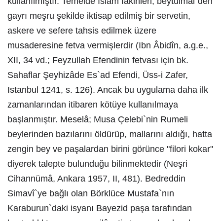
kullanılmıştır. Temelde İslâm fakihleri, beytülmal`den
gayrı meşru şekilde iktisap edilmiş bir servetin,
askere ve sefere tahsis edilmek üzere
musaderesine fetva vermişlerdir (Ibn Âbidîn, a.g.e.,
XII, 34 vd.; Feyzullah Efendinin fetvası için bk.
Sahaflar Şeyhizâde Es`ad Efendi, Üss-i Zafer,
Istanbul 1241, s. 126). Ancak bu uygulama daha ilk
zamanlarından itibaren kötüye kullanılmaya
başlanmıştır. Meselâ; Musa Çelebi`nin Rumeli
beylerinden bazılarını öldürüp, mallarını aldığı, hatta
zengin bey ve paşalardan birini görünce "filori kokar"
diyerek talepte bulunduğu bilinmektedir (Neşri
Cihannümâ, Ankara 1957, II, 481). Bedreddin
Simavî`ye bağlı olan Börklüce Mustafa`nın
Karaburun`daki isyanı Bayezid paşa tarafından