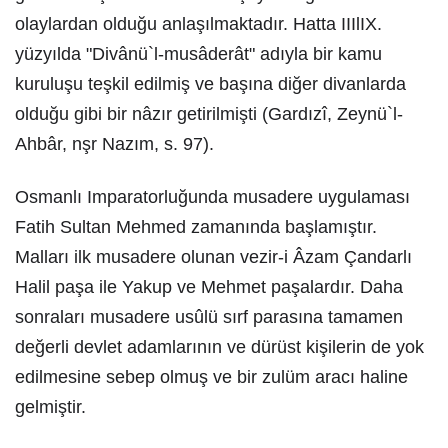
olaylardan olduğu anlaşılmaktadır. Hatta IIIlIX.
yüzyılda "Divânü`l-musâderât" adıyla bir kamu
kuruluşu teşkil edilmiş ve başına diğer divanlarda
olduğu gibi bir nâzır getirilmişti (Gardızî, Zeynü`l-
Ahbâr, nşr Nazım, s. 97).
Osmanlı Imparatorluğunda musadere uygulaması
Fatih Sultan Mehmed zamanında başlamıştır.
Malları ilk musadere olunan vezir-i Âzam Çandarlı
Halil paşa ile Yakup ve Mehmet paşalardır. Daha
sonraları musadere usûlü sırf parasına tamamen
değerli devlet adamlarının ve dürüst kişilerin de yok
edilmesine sebep olmuş ve bir zulüm aracı haline
gelmiştir.