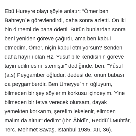
Ebû Hureyre olayı şöyle anlatır: "Ömer beni
Bahreyn`e görevlendirdi, daha sonra azletti. On iki
bin dirhemi de bana ödetti. Bütün bunlardan sonra
beni yeniden göreve çağırdı, ama ben kabul
etmedim, Ömer, niçin kabul etmiyorsun? Senden
daha hayırlı olan Hz. Yusuf bile kendisinin göreve
tayin edilmesini istemiştir" dediğinde, ben; "Yûsuf
(a.s) Peygamber oğludur, dedesi de, onun babası
da peygamberdir. Ben Ümeyye`nin oğluyum,
bilmeden bir şey söylerim korkusu içindeyim. Yine
bilmeden bir fetva verecek olursam, dayak
yemekten korkarım, şerefim lekelenir, elimden
malım da alınır" dedim" (Ibn Âbidîn, Reddü`l-Muhtâr,
Terc. Mehmet Savaş, Istanbul 1985, XII, 36).