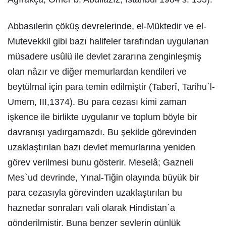
Abbasılerin çöküş devrelerinde, el-Müktedir ve el-
Mutevekkil gibi bazı halifeler tarafından uygulanan
müsadere usûlü ile devlet zararına zenginleşmiş
olan nâzır ve diğer memurlardan kendileri ve
beytülmal için para temin edilmiştir (Taberî, Tarihu`l-
Umem, III,1374). Bu para cezası kimi zaman
işkence ile birlikte uygulanır ve toplum böyle bir
davranışı yadırgamazdı. Bu şekilde görevinden
uzaklaştırılan bazı devlet memurlarına yeniden
görev verilmesi bunu gösterir. Meselâ; Gazneli
Mes`ud devrinde, Yınal-Tiğin olayında büyük bir
para cezasıyla görevinden uzaklaştırılan bu
haznedar sonraları vali olarak Hindistan`a
gönderilmiştir. Buna benzer şeylerin günlük