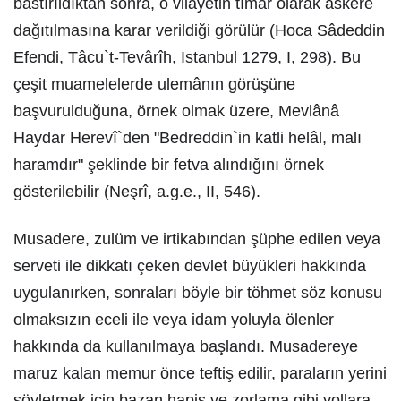
bastırıldıktan sonra, o vilâyetin tımar olarak askere
dağıtılmasına karar verildiği görülür (Hoca Sâdeddin
Efendi, Tâcu`t-Tevârîh, Istanbul 1279, I, 298). Bu
çeşit muamelelerde ulemânın görüşüne
başvurulduğuna, örnek olmak üzere, Mevlânâ
Haydar Herevî`den "Bedreddin`in katli helâl, malı
haramdır" şeklinde bir fetva alındığını örnek
gösterilebilir (Neşrî, a.g.e., II, 546).
Musadere, zulüm ve irtikabından şüphe edilen veya
serveti ile dikkatı çeken devlet büyükleri hakkında
uygulanırken, sonraları böyle bir töhmet söz konusu
olmaksızın eceli ile veya idam yoluyla ölenler
hakkında da kullanılmaya başlandı. Musadereye
maruz kalan memur önce teftiş edilir, paraların yerini
söyletmek için bazan hapis ve zorlama gibi yollara