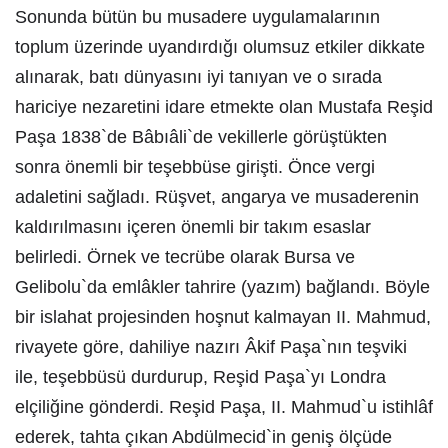
Sonunda bütün bu musadere uygulamalarının
toplum üzerinde uyandırdığı olumsuz etkiler dikkate
alınarak, batı dünyasını iyi tanıyan ve o sırada
hariciye nezaretini idare etmekte olan Mustafa Reşid
Paşa 1838`de Bâbıâli`de vekillerle görüştükten
sonra önemli bir teşebbüse girişti. Önce vergi
adaletini sağladı. Rüşvet, angarya ve musaderenin
kaldırılmasını içeren önemli bir takım esaslar
belirledi. Örnek ve tecrübe olarak Bursa ve
Gelibolu`da emlâkler tahrire (yazım) bağlandı. Böyle
bir islahat projesinden hoşnut kalmayan II. Mahmud,
rivayete göre, dahiliye nazırı Âkif Paşa`nın teşviki
ile, teşebbüsü durdurup, Reşid Paşa`yı Londra
elçiliğine gönderdi. Reşid Paşa, II. Mahmud`u istihlâf
ederek, tahta çıkan Abdülmecid`in geniş ölçüde