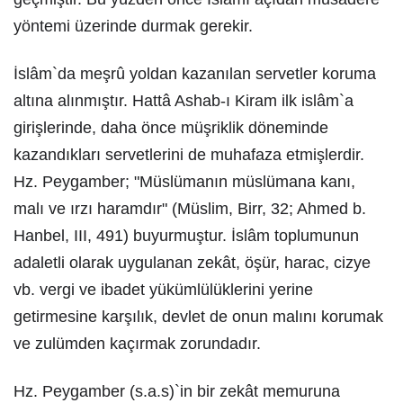
yöntemi üzerinde durmak gerekir.
İslâm`da meşrû yoldan kazanılan servetler koruma
altına alınmıştır. Hattâ Ashab-ı Kiram ilk islâm`a
girişlerinde, daha önce müşriklik döneminde
kazandıkları servetlerini de muhafaza etmişlerdir.
Hz. Peygamber; "Müslümanın müslümana kanı,
malı ve ırzı haramdır" (Müslim, Birr, 32; Ahmed b.
Hanbel, III, 491) buyurmuştur. İslâm toplumunun
adaletli olarak uygulanan zekât, öşür, harac, cizye
vb. vergi ve ibadet yükümlülüklerini yerine
getirmesine karşılık, devlet de onun malını korumak
ve zulümden kaçırmak zorundadır.
Hz. Peygamber (s.a.s)`in bir zekât memuruna