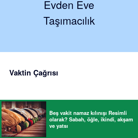
Evden Eve
Taşımacılık
Vaktin Çağrısı
Beş vakit namaz kılınışı Resimli
olarak? Sabah, öğle, ikindi, akşam
ve yatsı