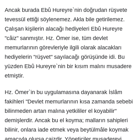
Ancak burada Ebû Hureyre`nin doğrudan rüşvete
tevessül ettiği söylenemez. Akla bile getirilemez.
Çalışan kişilerin alacağı hediyeleri Ebû Hureyre
"câiz" sanmıştır. Hz. Ömer ise, tüm devlet
memurlarının görevleriyle ilgili olarak alacakları
hediyelerin "rüşvet" sayılacağı görüşünde idi. Bu
yüzden Ebû Hureyre`nin bir kısım malını musadere
etmiştir.
Hz. Ömer`in bu uygulamasına dayanarak İslâm
fakihleri "Devlet memurlarının kısa zamanda sebebi
bilinmeden artan malına yetkililer el koyabilir"
demişlerdir. Ancak bu el koyma; malların sahipleri
bilinir, onlara iade etmek veya beytülmâle koymak
amacıyla olursa caizdir. Yöneticiler musadereyi