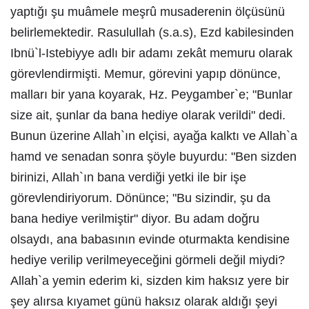
yaptığı şu muâmele meşrû musaderenin ölçüsünü
belirlemektedir. Rasulullah (s.a.s), Ezd kabilesinden
Ibnü`l-Istebiyye adlı bir adamı zekât memuru olarak
görevlendirmişti. Memur, görevini yapıp dönünce,
malları bir yana koyarak, Hz. Peygamber`e; "Bunlar
size ait, şunlar da bana hediye olarak verildi" dedi.
Bunun üzerine Allah`ın elçisi, ayağa kalktı ve Allah`a
hamd ve senadan sonra şöyle buyurdu: "Ben sizden
birinizi, Allah`ın bana verdiği yetki ile bir işe
görevlendiriyorum. Dönünce; "Bu sizindir, şu da
bana hediye verilmiştir" diyor. Bu adam doğru
olsaydı, ana babasının evinde oturmakta kendisine
hediye verilip verilmeyeceğini görmeli değil miydi?
Allah`a yemin ederim ki, sizden kim haksız yere bir
şey alırsa kıyamet günü haksız olarak aldığı şeyi