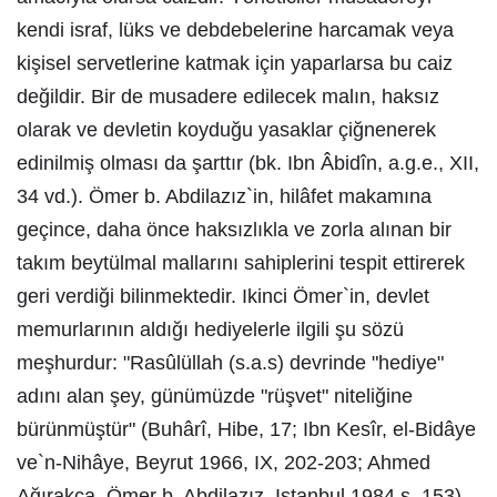
kendi israf, lüks ve debdebelerine harcamak veya
kişisel servetlerine katmak için yaparlarsa bu caiz
değildir. Bir de musadere edilecek malın, haksız
olarak ve devletin koyduğu yasaklar çiğnenerek
edinilmiş olması da şarttır (bk. Ibn Âbidîn, a.g.e., XII,
34 vd.). Ömer b. Abdilazız`in, hilâfet makamına
geçince, daha önce haksızlıkla ve zorla alınan bir
takım beytülmal mallarını sahiplerini tespit ettirerek
geri verdiği bilinmektedir. Ikinci Ömer`in, devlet
memurlarının aldığı hediyelerle ilgili şu sözü
meşhurdur: "Rasûlüllah (s.a.s) devrinde "hediye"
adını alan şey, günümüzde "rüşvet" niteliğine
bürünmüştür" (Buhârî, Hibe, 17; Ibn Kesîr, el-Bidâye
ve`n-Nihâye, Beyrut 1966, IX, 202-203; Ahmed
Ağırakça, Ömer b. Abdilazız, Istanbul 1984 s. 153).