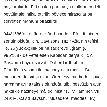
başvurulurdu. El konulan para veya malların bedeli
beytülmale intikal ettirilir; böylece mirasçılar bu
servetten mahrum bırakılırdı.
944/1586`da defterdar Burhaneddin Efendi, birden
zengin olduğu için, Çavuşbaşı Hızır Ağa`nın teftişi
ile, 25 yük akçelik bir musadereye uğramış,
995/1587`de vefat eden Kapudânıderya Kılıç Ali
Paşa`nın büyük serveti, Defterdar Ibrahim
Efendi`nin yazımı ile, hazıneye alınmış idi. Bu
musaderede satışı uzun süren eşyanın bedeli savaş
harcamalarına tahsis olunduğu gibi, beşyüzbin altın
nakdi de hazıneye mâl edilmiştir (J. V.Hammer, VII,
249; M. Cavid Baysun, "Musadere" maddesi, IA).