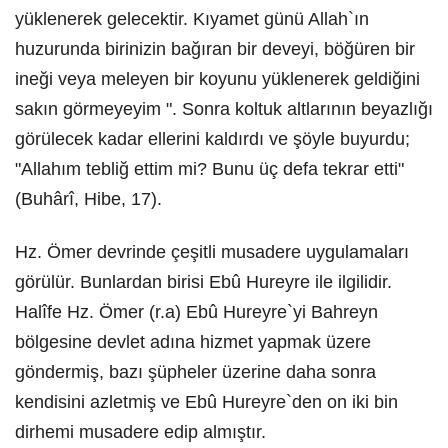
yüklenerek gelecektir. Kıyamet günü Allah`ın
huzurunda birinizin bağıran bir deveyi, böğüren bir
ineği veya meleyen bir koyunu yüklenerek geldiğini
sakın görmeyeyim ". Sonra koltuk altlarının beyazlığı
görülecek kadar ellerini kaldırdı ve şöyle buyurdu;
"Allahım tebliğ ettim mi? Bunu üç defa tekrar etti"
(Buhârî, Hibe, 17).
Hz. Ömer devrinde çeşitli musadere uygulamaları
görülür. Bunlardan birisi Ebû Hureyre ile ilgilidir.
Halîfe Hz. Ömer (r.a) Ebû Hureyre`yi Bahreyn
bölgesine devlet adına hizmet yapmak üzere
göndermiş, bazı şüpheler üzerine daha sonra
kendisini azletmiş ve Ebû Hureyre`den on iki bin
dirhemi musadere edip almıştır.