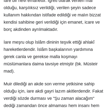
İare bir nevi emanettir. İğreti olarak verilen mal
olduğu, karşılıksız verildiği, verilen şeyin sadece
kullanım hakkından istifade edildiği ve malın bizzat
kendisi sahibine geri verildiği için emanet, icare ve
borç akdinden ayrılmaktadır.
İare meşru olup İslâm dininin teşvik ettiği ahlakî
hareketlerdendir. İslâm başkalarının yardımına
gerek canla ve gerekse malla koşmayı
müslümanlara daima tavsiye etmiştir (bk. Müsteir
mad).
Muir dilediği an akde son verme yetkisine sahip
olduğu için, iare akdi gayri lazım akitlerdendir. Fakat
verdiği sözde durması ve "Şu zaman alacağım"
dediği zamandan önce almaması hem insanı hem