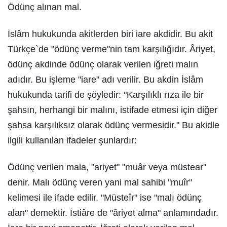
Ödünç alınan mal.
İslâm hukukunda akitlerden biri iare akdidir. Bu akit
Türkçe`de "ödünç verme"nin tam karşılığıdır. Âriyet,
ödünç akdinde ödünç olarak verilen iğreti malın
adıdır. Bu işleme "iare" adı verilir. Bu akdin İslâm
hukukunda tarifi de şöyledir: "Karşılıklı rıza ile bir
şahsın, herhangi bir malını, istifade etmesi için diğer
şahsa karşılıksız olarak ödünç vermesidir." Bu akidle
ilgili kullanılan ifadeler şunlardır:
Ödünç verilen mala, "ariyet" "muâr veya müstear"
denir. Malı ödünç veren yani mal sahibi "muîr"
kelimesi ile ifade edilir. "Müsteîr" ise "malı ödünç
alan" demektir. İstiâre de "âriyet alma" anlamındadır.