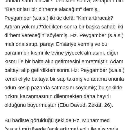
bunları satın alacak?" dedikten sonra, ashaptan biri:
"Ben onları bir dirheme alacağım" demiş.
Peygamber (s.a.s.) iki üç defâ; "Kim arttıracak?
Artıran yok mu?"dedikten sonra bir başka sahabi iki
dirhem vereceğini söylemiş. Hz. Peygamber (s.a.s.)
malı ona satıp, parayı Ensâriye vermiş ve bu
paranın bir kısmı ile evine yiyecek almasını, diğer
kısmı ile bir balta alıp getirmesini emretmiştir. Adam
baltayı alıp getirdikten sonra Hz. Peygamber (s.a.s.)
kendi eliyle baltaya bir sap takmış ve adama onunla
odun kesip pazarda satmasını söylemiş; bu şekilde
rızkını kazanmasının dilenmekten daha hayırlı
olduğunu buyurmuştur (Ebu Davud, Zekât, 26).
Bu hadiste görüldüğü şekilde Hz. Muhammed
(s.a.s.) müzâyede (açık artırma) yolu ile alış veriş