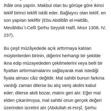
ihâle ona yapılır. Makbul olan bu görüşe göre ikinci
teklif birinci teklifi iskât eder. Bağlayıcı olan teklif, en
son yapılan tekliftir (Ebu Abdillâh el-Hattâb,
Mevâhibu`l-Celîl Şerhu Seyyidi Halîl, Mısır 1308, IV,
237).
Bu çeşit müzâyedede açık arttırmaya katılan
müşterilerden birinin, diğerini herhangi bir şekilde
ikna edip müzayededen çekilmelerini veya belli bir
fiyattan arttırmamalarını sağlayarak malı istediği
fiyata alması câiz değildir. Mal sahibi bunun farkına
vardığı zaman dilerse bu alış veriş akdini kabul
eder; dilerse akdi bozar, malını geri alır. Eğer mal
elden çıkarılmışsa, mal sahibi onun gerçek değeri
üzerinden ücretini alır (Abdullah el-Hırşî, Şerhu