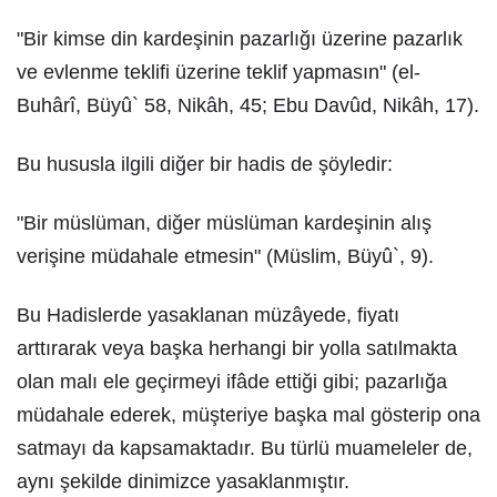
"Bir kimse din kardeşinin pazarlığı üzerine pazarlık
ve evlenme teklifi üzerine teklif yapmasın" (el-
Buhârî, Büyû` 58, Nikâh, 45; Ebu Davûd, Nikâh, 17).
Bu hususla ilgili diğer bir hadis de şöyledir:
"Bir müslüman, diğer müslüman kardeşinin alış
verişine müdahale etmesin" (Müslim, Büyû`, 9).
Bu Hadislerde yasaklanan müzâyede, fiyatı
arttırarak veya başka herhangi bir yolla satılmakta
olan malı ele geçirmeyi ifâde ettiği gibi; pazarlığa
müdahale ederek, müşteriye başka mal gösterip ona
satmayı da kapsamaktadır. Bu türlü muameleler de,
aynı şekilde dinimizce yasaklanmıştır.