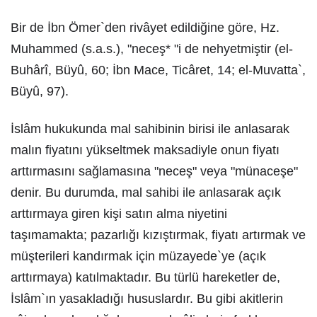
Bir de İbn Ömer`den rivâyet edildiğine göre, Hz.
Muhammed (s.a.s.), "neceş* "i de nehyetmiştir (el-
Buhârî, Büyû, 60; İbn Mace, Ticâret, 14; el-Muvatta`,
Büyû, 97).
İslâm hukukunda mal sahibinin birisi ile anlasarak
malın fiyatını yükseltmek maksadiyle onun fiyatı
arttırmasını sağlamasına "neceş" veya "münaceşe"
denir. Bu durumda, mal sahibi ile anlasarak açık
arttırmaya giren kişi satın alma niyetini
taşımamakta; pazarlığı kızıştırmak, fiyatı artırmak ve
müşterileri kandırmak için müzayede`ye (açık
arttırmaya) katılmaktadır. Bu türlü hareketler de,
İslâm`ın yasakladığı hususlardır. Bu gibi akitlerin