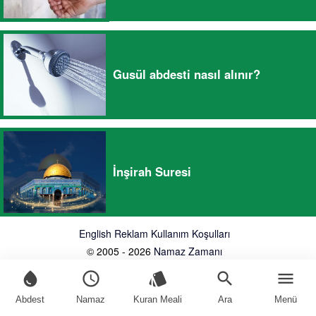
Gusül abdesti nasıl alınır?
İnşirah Suresi
English
Reklam
Kullanım Koşulları
© 2005 - 2026
Namaz Zamanı
water_drop
schedule
style
search
menu
Abdest
Namaz
Kuran Meali
Ara
Menü