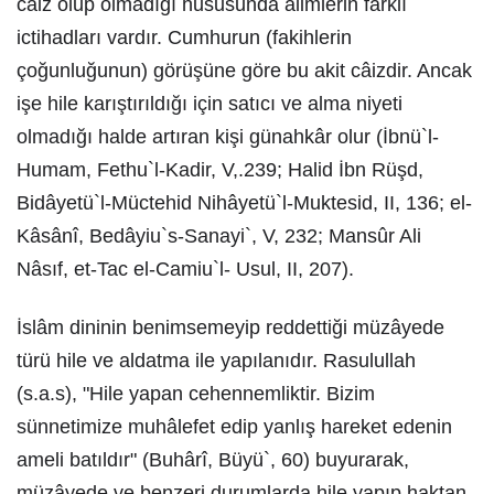
câiz olup olmadığı hususunda âlimlerin farklı
ictihadları vardır. Cumhurun (fakihlerin
çoğunluğunun) görüşüne göre bu akit câizdir. Ancak
işe hile karıştırıldığı için satıcı ve alma niyeti
olmadığı halde artıran kişi günahkâr olur (İbnü`l-
Humam, Fethu`l-Kadir, V,.239; Halid İbn Rüşd,
Bidâyetü`l-Müctehid Nihâyetü`l-Muktesid, II, 136; el-
Kâsânî, Bedâyiu`s-Sanayi`, V, 232; Mansûr Ali
Nâsıf, et-Tac el-Camiu`l- Usul, II, 207).
İslâm dininin benimsemeyip reddettiği müzâyede
türü hile ve aldatma ile yapılanıdır. Rasulullah
(s.a.s), "Hile yapan cehennemliktir. Bizim
sünnetimize muhâlefet edip yanlış hareket edenin
ameli batıldır" (Buhârî, Büyü`, 60) buyurarak,
müzâyede ve benzeri durumlarda hile yapıp haktan