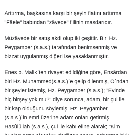
Arttırma, başkasına karşı bir şeyin fiatını arttırma
"Fâele" babından "zâyede" fiilinin masdarıdır.
Müzâyede bir satış akdi olup iki çeşittir. Biri Hz.
Peygamber (s.a.s.) tarafından benimsenmiş ve
bizzat uygulanmış diğeri ise yasaklanmıştır.
Enes b. Malik`ten rivayet edildiğine göre, Ensârdan
biri Hz. Muhammed(s.a.s.)`e gelip dilenmiş, O`ndan
bir şeyler istemiş, Hz. Peygamber (s.a.s.); "Evinde
hiç birşey yok mu?" diye sorunca, adam, bir çul ile
bir kap olduğunu söylemiş. Hz. Peygamber
(s.a.s.)`in emri üzerine adam onları getirmiş.
Rasûlüllah (s.a.s.), çul ile kabı eline alarak; "Kim