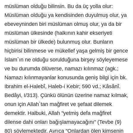
müslüman olduğu bilinsin. Bu da üç yolla olur:
Müslüman olduğu ya kendisinden duyulmuş olur, ya
ebeveyninden biri müslüman olmuş olur, ya da bir
müslüman ülkesinde (halkının kahir ekseriyeti
müslüman bir ülkede) bulunmuş olur. Bunların
hiçbirisi bilinmese ve mükellef yaşa gelmiş bir gence
İslam`ın ne olduğu sorulduğuna birşey söyleyemese
ve bu durumda ölüverse, namazı kılınmaz (agk.;
Namazı kılınmayanlar konusunda geniş bilgi için bk.
Ibrahim el-Halebî, Haleb-i Kebir; 590 vd.; Kâsânî.
Bedâyi, I/313). Çünkü ölünün üzerine namaz kılmak,
onun için Allah`tan mağfiret ve şefaat dilemek
demektir. Halbuki, Allah "yetmiş defa mağfiret
dilense dahi onları bağışlamayacağını" (Tevbe (9)
80) söylemektedir. Ayrıca "Onlardan ölen kimsenin