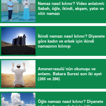
Namaz nasıl kılınır? Video anlatımlı
Sabah, öğle, ikindi, akşam, yatsı ve
vitir namazı
İkindi namazı nasıl kılınır? Diyanete
göre kadın ve erkek için ikindi
namazının kılınışı
Amenerrasulü´nün okunuşu ve
anlamı. Bakara Suresi son iki ayet
(285 ve 286)
Öğle namazı nasıl kılınır? Diyanete