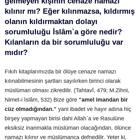
gelmeyen kişinin cenaze namazı
kılınır mı? Eğer kılınmazsa, kıldırmış
olanın kıldırmaktan dolayı
sorumluluğu İslâm`a göre nedir?
Kılanların da bir sorumluluğu var
mıdır?
Fıkıh kitaplarımızda bir ölüye cenaze namazı
kılınabilmesinin şartları sayılırken birinci olarak
müslüman olması zikredilir. (Tahtavî, 479; M.Zihni,
Nimet-i İslâm, 532) Bize göre
"amel imandan bir
cüz olmadığından."
yani ibadet ve hayır adına hiç
birşey yapmayan birisi dahi Allah`a ve Rasulüne
eksiksiz inanmakla müslüman olacağından, ölünce
namazı kılınır ve müslümanca defnedilir. Yeter ki,