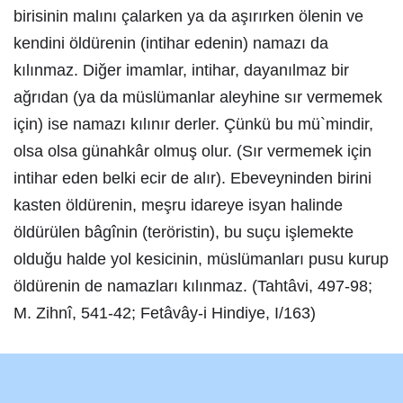
birisinin malını çalarken ya da aşırırken ölenin ve
kendini öldürenin (intihar edenin) namazı da
kılınmaz. Diğer imamlar, intihar, dayanılmaz bir
ağrıdan (ya da müslümanlar aleyhine sır vermemek
için) ise namazı kılınır derler. Çünkü bu mü`mindir,
olsa olsa günahkâr olmuş olur. (Sır vermemek için
intihar eden belki ecir de alır). Ebeveyninden birini
kasten öldürenin, meşru idareye isyan halinde
öldürülen bâgînin (teröristin), bu suçu işlemekte
olduğu halde yol kesicinin, müslümanları pusu kurup
öldürenin de namazları kılınmaz. (Tahtâvi, 497-98;
M. Zihnî, 541-42; Fetâvây-i Hindiye, I/163)