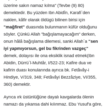
üzerine sakın namaz kılma" (Tevbe (9) 80)
demektedir. Bu yüzden Ibn Abidîn, Karafi`den
naklen, kâfir olarak öldügü bilinen birisi için
"mağfiret"
duasında bulunmanın küfür olduğunu
söyler. Çünkü Allah "bağışlamayacağım" derken,
onun hâlâ bağışlama dilemesi, sanki Allah`a
"sen
iyi yapmıyorsun, gel bu fikrinden vazgeç"
demek, dolayısı ile ona eksiklik isnad etmek(Ibn
Abidin, Dürrü`l-Muhtâr, I/522-23; Kafire dua ve
kafirin duası konularında ayrıca bk. Fetâvây-i
Hindiye, V/319, 348; Fetâvâyi Bezzâziye, VI/355,
360) demektir.
Ayrıca ırk üstünlüğüne dayalı kavgalarda ölenin
namazı da yıkansa dahi kılınmaz. Ebu Yusuf'a göre,