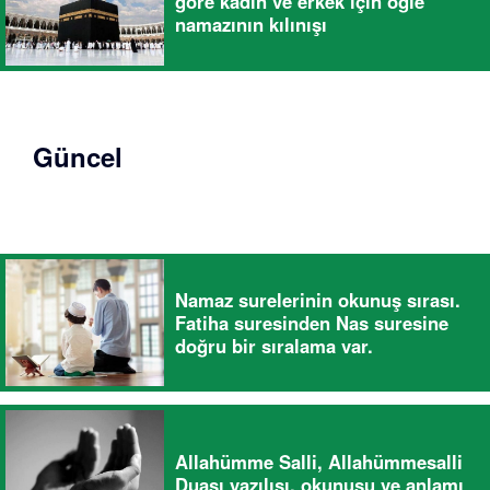
göre kadın ve erkek için öğle
namazının kılınışı
Güncel
Namaz surelerinin okunuş sırası.
Fatiha suresinden Nas suresine
doğru bir sıralama var.
Allahümme Salli, Allahümmesalli
Duası yazılışı, okunuşu ve anlamı