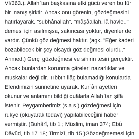
VI/363.). Allah`tan başkasına etki gücü veren bu tür
bir inanış şirktir. Ancak onu görenin, gözdeğmesini
hatırlayarak, "subhânallah", "mâşâallah, lâ havle.."
demesi için asılmışsa, sakıncası yoktur, diyenler de
vardır. Çünkü göz değmesi haktır. (agk. "Eğer kaderi
bozabilecek bir şey olsaydı göz değmesi olurdu."
Ahmed.) Gerçi gözdeğmesi ve sihirin tesiri gerçektir.
Ancak bunlardan korunma çâreleri nazarlıklar ve
muskalar değildir. Tıbbın ilâç bulamadığı konularda
Efendimizin sünnetine uyarak, Kur`ân ayetleri
okunur ve anlamını bildiği duâlarla Allah`tan şifâ
istenir. Peygamberimiz (s.a.s.) gözdeğmesi için
rukye (okuyarak tedavi) yapılabileceğini haber
vermiştir. (Buhârî, tib 1 ; Müslim, iman 374; Ebû
Dâvûd, tib 17-18; Tirmizî, tib 15.)Gözdeğmemesi için