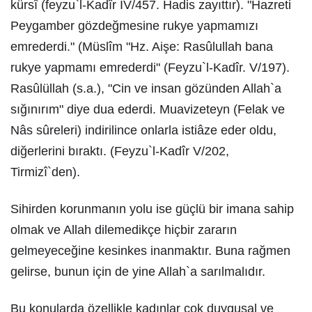
kürsî (feyzu`l-Kadîr IV/457. Hadis zayıttır). "Hazreti
Peygamber gözdeğmesine rukye yapmamızı
emrederdi." (Müslîm "Hz. Aişe: Rasûlullah bana
rukye yapmamı emrederdi" (Feyzu`l-Kadîr. V/197).
Rasûlüllah (s.a.), "Cin ve insan gözünden Allah`a
sığınırım" diye dua ederdi. Muavizeteyn (Felak ve
Nâs sûreleri) indirilince onlarla istiâze eder oldu,
diğerlerini bıraktı. (Feyzu`l-Kadîr V/202,
Tirmizî`den).
Sihirden korunmanın yolu ise güçlü bir imana sahip
olmak ve Allah dilemedikçe hiçbir zararın
gelmeyeceğine kesinkes inanmaktır. Buna rağmen
gelirse, bunun için de yine Allah`a sarılmalıdır.
Bu konularda özellikle kadınlar çok duygusal ve