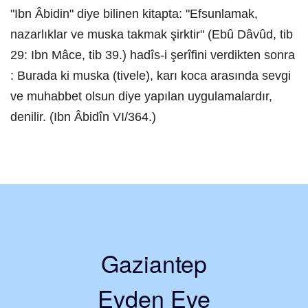
"Ibn Âbidin" diye bilinen kitapta: "Efsunlamak,
nazarlıklar ve muska takmak şirktir" (Ebû Dâvûd, tib
29: Ibn Mâce, tib 39.) hadîs-i şerîfini verdikten sonra
: Burada ki muska (tivele), karı koca arasında sevgi
ve muhabbet olsun diye yapılan uygulamalardır,
denilir. (Ibn Âbidîn VI/364.)
Gaziantep
Evden Eve