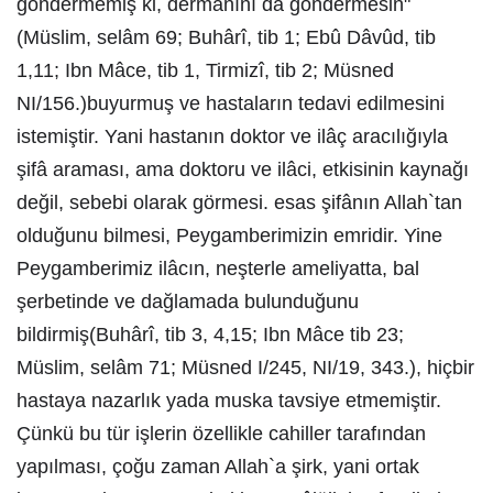
göndermemiş ki, dermanını da göndermesin"
(Müslim, selâm 69; Buhârî, tib 1; Ebû Dâvûd, tib
1,11; Ibn Mâce, tib 1, Tirmizî, tib 2; Müsned
NI/156.)buyurmuş ve hastaların tedavi edilmesini
istemiştir. Yani hastanın doktor ve ilâç aracılığıyla
şifâ araması, ama doktoru ve ilâci, etkisinin kaynağı
değil, sebebi olarak görmesi. esas şifânın Allah`tan
olduğunu bilmesi, Peygamberimizin emridir. Yine
Peygamberimiz ilâcın, neşterle ameliyatta, bal
şerbetinde ve dağlamada bulunduğunu
bildirmiş(Buhârî, tib 3, 4,15; Ibn Mâce tib 23;
Müslim, selâm 71; Müsned I/245, NI/19, 343.), hiçbir
hastaya nazarlık yada muska tavsiye etmemiştir.
Çünkü bu tür işlerin özellikle cahiller tarafından
yapılması, çoğu zaman Allah`a şirk, yani ortak