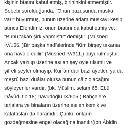
kişinin bîatını kabul etmiş, birininkini etmemiştir.
Sebebi sorulduğunda: "Onun pazusunda muska
var!" buyurmuş, bunun üzerine adam muskayı kesip
atınca Efendimiz, onun bîatını da kabul etmiş ve:
"Bunu takan şirk yapmıştır" demiştir. (Müsned
IV/156. )Bir başka hadîslerinde "Kim birşey takarsa
ona havale edilir" (Müsned IV/311.) buyurulmuştur.
Ancak yazılıp üzerine asılan şey öyle tılsımlı ve
şifreli şeyler olmayıp. Kur`ân`dan bazı âyetler, ya da
meşrû bazı duâlar olursa bunun câiz olacağını
söyleyenler vardır. (bk. Müslim, selâm 65; Ebû
Dâvûd, tib 18; Davudoğlu IX/605 ) Bahçelere
tarlalara ve binaların üzerine asılan kemik ve
kafatasları da haramdır. Çünkü onların
gözdeğmesine engel olacağına inanılır(Ibn Âbidin