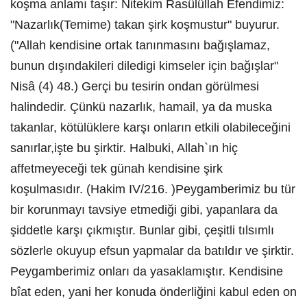
koşma anlamı taşır: Nitekim Rasûlüllah Efendimiz:
"Nazarlık(Temime) takan şirk koşmustur" buyurur.
("Allah kendisine ortak tanınmasını bağışlamaz,
bunun dışındakileri diledigi kimseler için bağışlar"
Nisâ (4) 48.) Gerçi bu tesirin ondan görülmesi
halindedir. Çünkü nazarlık, hamail, ya da muska
takanlar, kötülüklere karşı onların etkili olabileceğini
sanırlar,işte bu şirktir. Halbuki, Allah`ın hiç
affetmeyeceği tek günah kendisine şirk
koşulmasıdır. (Hakim IV/216. )Peygamberimiz bu tür
bir korunmayı tavsiye etmediği gibi, yapanlara da
şiddetle karşı çıkmıştır. Bunlar gibi, çeşitli tılsımlı
sözlerle okuyup efsun yapmalar da batıldır ve şirktir.
Peygamberimiz onları da yasaklamıştır. Kendisine
bîat eden, yani her konuda önderliğini kabul eden on