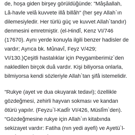
de, hoşa giden birşey görüldüğünde: "Mâşâallah,
Lâ-havle velâ kuvvete illâ billâh" (her şey Allah`ın
dilemesiyledir. Her türlü güç ve kuvvet Allah`tandır)
denmesini emretmiştir. (el-Hindî, Kenz VI/746
(17670). Aynı yerde konuyla ilgili benzer hadisler de
vardır; Ayrıca bk. Mûnavî, Feyz V/429;
VI/130.)Çeşitli hastalıklar için Peygamberimiz`den
nakledilen birçok duâ vardır. Kişi biliyorsa onlarla,
bilmiyorsa kendi sözleriyle Allah`tan şifâ istemelidir.
"Rukye (ayet ve dua okuyarak tedavi); özellikle
gözdeğmesi, zehirli hayvan sokması ve kandan
ötürü yapılır. (Feyzu`l-Kadîr VI/426, Müslîm`den).
"Gözdeğmesine rukye için Allah`ın kitabında
sekizayet vardır: Fatiha (nın yedi ayefi) ve Ayetü`l-