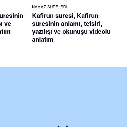
NAMAZ SURELERI
uresinin
Kafirun suresi, Kafirun
şı ve
suresinin anlamı, tefsiri,
atım
yazılışı ve okunuşu videolu
anlatım