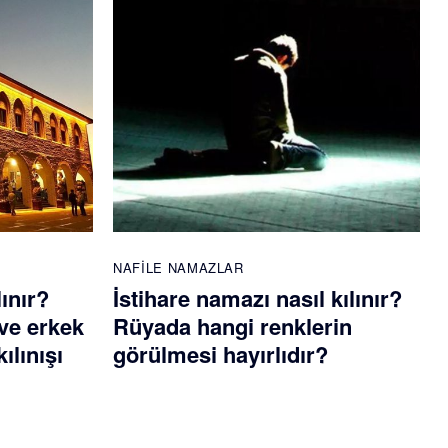
NAFILE NAMAZLAR
lınır?
İstihare namazı nasıl kılınır?
ve erkek
Rüyada hangi renklerin
ılınışı
görülmesi hayırlıdır?