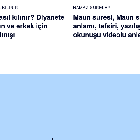
 KILINIR
NAMAZ SURELERI
ıl kılınır? Diyanete
Maun suresi, Maun s
n ve erkek için
anlamı, tefsiri, yazılı
ınışı
okunuşu videolu anl