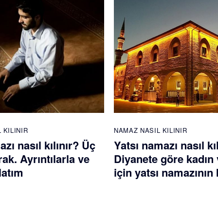
 KILINIR
NAMAZ NASIL KILINIR
azı nasıl kılınır? Üç
Yatsı namazı nasıl kı
rak. Ayrıntılarla ve
Diyanete göre kadın 
latım
için yatsı namazının k