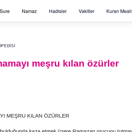
 Sure
Namaz
Hadisler
Vakitler
Kuran Meali
OPEDISI
amayı meşru kılan özürler
I MEŞRU KILAN ÖZÜRLER
 bulduğunda kaza etmek üzere Ramazan orucunu tutmayab