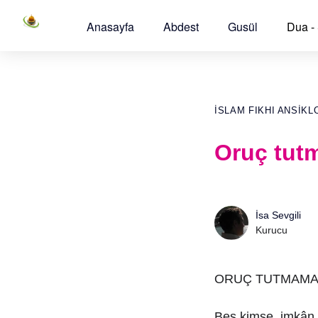
Anasayfa
Abdest
Gusül
Dua -
İSLAM FIKHI ANSIKL
Oruç tutm
İsa Sevgili
Kurucu
ORUÇ TUTMAMAY
Beş kimse, imkân