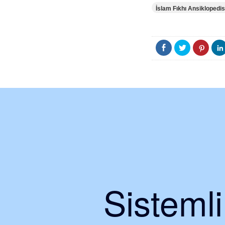
İslam Fıkhı Ansiklopedis
Sisteml