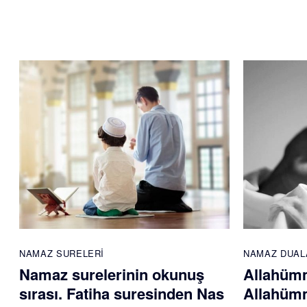
NAMAZ SURELERI
NAMAZ DUAL
Namaz surelerinin okunuş
Allahümm
sırası. Fatiha suresinden Nas
Allahümm