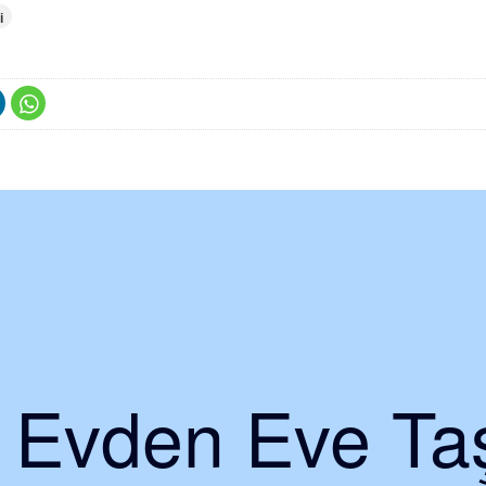
i
i Evden Eve Taş