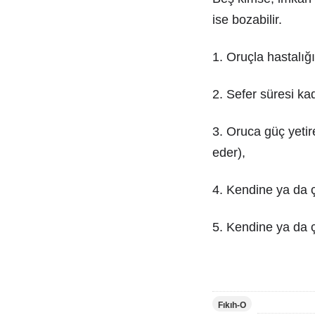
ise bozabilir.
1. Oruçla hastalı
2. Sefer süresi ka
3. Oruca güç yetir
eder),
4. Kendine ya da 
5. Kendine ya da 
Fıkıh-O