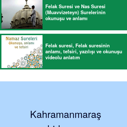
Felak Suresi ve Nas Suresi
(Muavvizeteyn) Surelerinin
okunuşu ve anlamı
Felak suresi, Felak suresinin
anlamı, tefsiri, yazılışı ve okunuşu
videolu anlatım
Kahramanmaraş