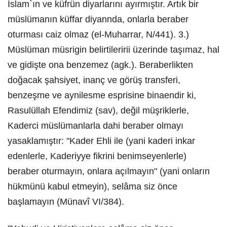
İslam`ın ve küfrün diyarlarını ayırmıştır. Artık bir
müslümanın küffar diyannda, onlarla beraber
oturması caiz olmaz (el-Muharrar, N/441). 3.)
Müslüman müsrigin belirtileririi üzerinde taşımaz, hal
ve gidişte ona benzemez (agk.). Beraberlikten
doğacak şahsiyet, inanç ve görüş transferi,
benzeşme ve aynilesme esprisine binaendir ki,
Rasulüllah Efendimiz (sav), değil müşriklerle,
Kaderci müslümanlarla dahi beraber olmayı
yasaklamıştır: "Kader Ehli ile (yani kaderi inkar
edenlerle, Kaderiyye fikrini benimseyenlerle)
beraber oturmayın, onlara açılmayın" (yani onların
hükmünü kabul etmeyin), selâma siz önce
başlamayın (Münavî VI/384).