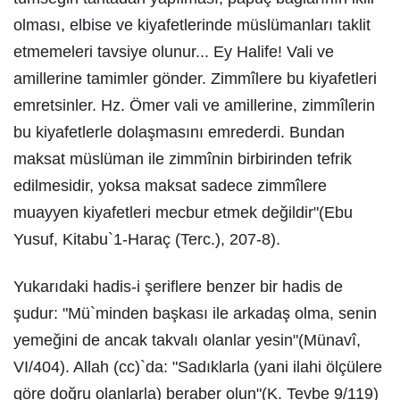
olması, elbise ve kiyafetlerinde müslümanları taklit
etmemeleri tavsiye olunur... Ey Halife! Vali ve
amillerine tamimler gönder. Zimmîlere bu kiyafetleri
emretsinler. Hz. Ömer vali ve amillerine, zimmîlerin
bu kiyafetlerle dolaşmasını emrederdi. Bundan
maksat müslüman ile zimmînin birbirinden tefrik
edilmesidir, yoksa maksat sadece zimmîlere
muayyen kiyafetleri mecbur etmek değildir"(Ebu
Yusuf, Kitabu`1-Haraç (Terc.), 207-8).
Yukarıdaki hadis-i şeriflere benzer bir hadis de
şudur: "Mü`minden başkası ile arkadaş olma, senin
yemeğini de ancak takvalı olanlar yesin"(Münavî,
VI/404). Allah (cc)`da: "Sadıklarla (yani ilahi ölçülere
göre doğru olanlarla) beraber olun"(K. Tevbe 9/119)