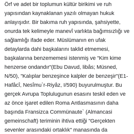
Örf ve adet bir toplumun kültür birikimi ve ruh
yapısından kaynaklanan yazılı olmayan hukuk
anlayışıdır. Bir bakıma ruh yapısında, şahsiyette,
onurda tek kelimeyle manevî varlıkta bağımsızlığı ve
sağlamlığı ifade eder. Müslümanın en ufak
detaylarda dahi başkalarını taklid etmemesi,
başkalarına benzememesi istenmiş ve "Kim kime
henzerse ondandır"(Ebu Davud, libâs; Müsned,
N/50), "Kalıplar benzeşince kalpler de benzeşir"(E1-
Hafâcî, Nesîmu`r-Riyâz, I/590) buyurulmuştur. Bu
gerçek Avrupa Toplulugunun esasını teskil eden ve
az önce işaret edilen Roma Antlasmasının daha
başında Fransizca Commünaute` (Almancasi
gemeinschaft) teriminin ihtiva ettiği "Gerçekten
sevenler arasındaki ortaklık" manasında da