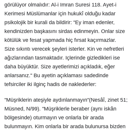
görülüyor olmalıdır: Al-i Imran Suresi 118. Ayet-i
Kerimesi Müslümanlar için hukukî olduğu kadar
psikolojik bir kurali da bildirir: "Ey iman edenler,
kendinizden başkasını sirdas edinmeyin. Onlar size
kötülük ve fesat yapmada hiç fırsat kaçırmazlar.
Size sıkıntı verecek şeyleri isterler. Kin ve nefretleri
ağızlarından tasmaktadır. Içlerinde gizledikleri ise
daha büyüktür. Size ayetlerimizi açıkladık, eğer
anlarsanız." Bu ayetin açıklaması sadedinde
tefsirciler iki ilginç hadis de naklederler:
"Müşriklerin ateşiyle aydınlanmayın"(Nesâî, zinet 51;
Müsned, N/99). "Müşriklerle beraber (aynı iskân
bölgesinde) oturmayın ve onlarla bir arada
bulunmayın. Kim onlarla bir arada bulunursa bizden