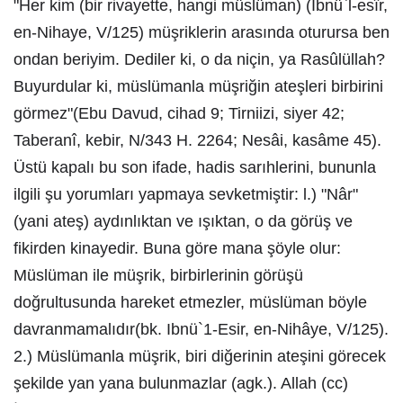
"Her kim (bir rivayette, hangi müslüman) (Ibnü`l-esîr,
en-Nihaye, V/125) müşriklerin arasında oturursa ben
ondan beriyim. Dediler ki, o da niçin, ya Rasûlüllah?
Buyurdular ki, müslümanla müşriğin ateşleri birbirini
görmez"(Ebu Davud, cihad 9; Tirniizi, siyer 42;
Taberanî, kebir, N/343 H. 2264; Nesâi, kasâme 45).
Üstü kapalı bu son ifade, hadis sarıhlerini, bununla
ilgili şu yorumları yapmaya sevketmiştir: l.) "Nâr"
(yani ateş) aydınlıktan ve ışıktan, o da görüş ve
fikirden kinayedir. Buna göre mana şöyle olur:
Müslüman ile müşrik, birbirlerinin görüşü
doğrultusunda hareket etmezler, müslüman böyle
davranmamalıdır(bk. Ibnü`1-Esir, en-Nihâye, V/125).
2.) Müslümanla müşrik, biri diğerinin ateşini görecek
şekilde yan yana bulunmazlar (agk.). Allah (cc)