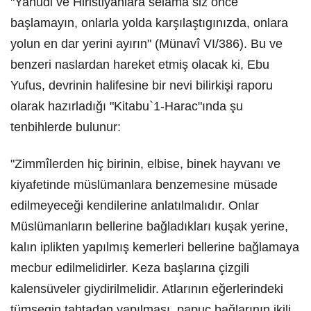
"Yahudi ve Hiristiyanlara selâma siz önce
başlamayın, onlarla yolda karşılaştıgınızda, onlara
yolun en dar yerini ayırın" (Münavî VI/386). Bu ve
benzeri naslardan hareket etmiş olacak ki, Ebu
Yufus, devrinin halifesine bir nevi bilirkişi raporu
olarak hazırladığı "Kitabu`1-Harac"ında şu
tenbihlerde bulunur:
"Zimmîlerden hiç birinin, elbise, binek hayvanı ve
kiyafetinde müslümanlara benzemesine müsade
edilmeyeceği kendilerine anlatılmalıdır. Onlar
Müslümanların bellerine bağladıkları kuşak yerine,
kalın iplikten yapılmış kemerleri bellerine bağlamaya
mecbur edilmelidirler. Keza başlarına çizgili
kalensüveler giydirilmelidir. Atlarının eğerlerindeki
tümsegin tahtadan yapılması, papuç bağlarının ikili