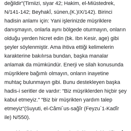
değildir"(Tirniizi, siyar 42; Hakim, el-Miüstedrek,
N/141-142; Beyhakî, sünen,(K.)IX/142). Birinci
hadisin anlamı için: Yani işlerinizde müşriklere
danışmayın, onlarla aynı bölgede oturmayın, onların
olduğu yerden hicret edin (bk. Ibn Kesir, age) gibi
şeyler söylenmiştir. Ama ihtiva ettiği kelimelerin
karakterine bakılırsa bundan, başka manalar
anlamak da mümkündür. Enerji ve silah konusunda
müşriklere bağımlı olmayın, onların inayetine
muhtaç bulunmayın gibi. Bunu destekleyen başka
hadis-i seritler de vardır: "Biz müşriklerden hiçbir şey
kabul etmeyiz." "Biz bir müşrikten yardım talep
etmeyiz"(Suyuti, el-Câmi`us-sağîr (Feyzu`1-Kadîr
ile) N/550).