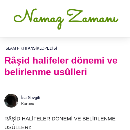
Namaz Zamanı
İSLAM FIKHI ANSIKLOPEDISI
Râşid halifeler dönemi ve
belirlenme usûlleri
İsa Sevgili
Kurucu
RÂŞİD HALİFELER DÖNEMİ VE BELİRLENME
USÛLLERİ: