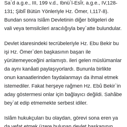
Sa`d a.g.e., III, 199 v.d., Ibnü`l-Esîr, a.g.e., IV,128-
131; Şiblî Bütün Yönleriyle Hz. Ömer, I,117-8).
Bundan sonra Islâm Devletinin diğer bölgeleri de
vali veya temsilcileri aracılığıyla bey`atte bulundular.
Devlet idaresindeki tecrübeleriyle Hz. Ebu Bekir bu
işi Hz. Ömer`den başkasının başarı ile
yürütemeyeceğini anlamıştı. ileri gelen müslümanlar
da aynı kanâati paylaşıyorlardı. Bununla birlikte
onun kanaatlerinden faydalanmayı da ihmal etmek
istemediler. Fakat herşeye rağmen Hz. Ebû Bekir`in
aday göstermesi onlar için bağlayıcı değildi. Sahâbe
bey`at edip etmemekte serbest idiler.
Islâm hukukçuları bu olaydan, görevi sona eren ya
da vefat etmek üzere bulunan devlet başkanının,