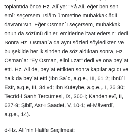
toplantıda önce Hz. Ali`ye: "Yâ Ali, eğer ben seni
emîr seçersem, Islâm ümmetine muhakkak âdil
davranırsın. Eğer Osman`ı seçersem, muhakkak
onun da sözünü dinler, emirlerine itaat edersin" dedi.
Sonra Hz. Osman`a da aynı sözleri söyledikten ve
bu şekilde her ikisinden de söz aldıktan sonra, Hz.
Osman`a: "Ey Osman, elini uzat" dedi ve ona bey`at
etti. Hz. Ali de, bey`at ettikten sonra kapılar açıldı ve
halk da bey`at etti (Ibn Sa`d, a.g.e., III, 61-2; Ibnü`l-
Esîr, a.g.e, III, 34 vd; Ibn Kuteybe, a.g.e.,. I, 26-30;
Tecrîd-i Sarıh Tercümesi, IX, 360-I; Kandehlevî, II,
627-9; Şiblî, Asr-ı Saadet, V, 10-1; el-Mâverdî,
a.g.e., 14).
d-Hz. Ali`nin Halife Seçilmesi: