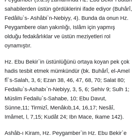
sahabilerden üstün gördüklerini ifade ediyor (Buhârî,
Fedâilu`s- Ashâbi`n-Nebiyy, 4). Bunda da onun Hz.
Peygambere olan yakınlığı, Islâm için yapmış
olduğu fedakârlıklar ve üstün meziyetleri rol
oynamıştır.
Hz. Ebu Bekir`in üstünlüğünü ortaya koyan pek çok
hadis tesbit etmek mümkündür (bk. Buhârî, el-Amel
fî`s-Salah, 3, 6; Ezan 38, 46, 47, 68, 70; Salat 80;
Fedailu`s-Ashabı`n-Nebiyy, 3, 5, 6; Sehiv 9; Sulh 1;
Müslim Fedailu`s-Sahabe, 10; Ebu Davut,
Sünne,11; Tirmizî, Menâkıb,14, 16,17; Nesâî,
Imâmet, l, 7,15; Kudât 24; Ibn Mace, Ikame 142).
Ashâb-ı Kiram, Hz. Peygamber`in Hz. Ebu Bekir`e