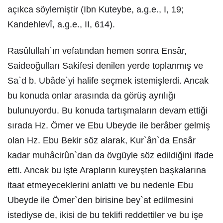
açıkca söylemiştir (Ibn Kuteybe, a.g.e., I, 19;
Kandehlevî, a.g.e., II, 614).
Rasûlullah`ın vefatından hemen sonra Ensâr,
Saideoğulları Sakifesi denilen yerde toplanmış ve
Sa`d b. Ubâde`yi halife seçmek istemişlerdi. Ancak
bu konuda onlar arasında da görüş ayrılığı
bulunuyordu. Bu konuda tartışmaların devam ettiği
sırada Hz. Ömer ve Ebu Ubeyde ile berâber gelmiş
olan Hz. Ebu Bekir söz alarak, Kur`ân`da Ensâr
kadar muhâcirûn`dan da övgüyle söz edildiğini ifade
etti. Ancak bu işte Arapların kureyşten başkalarına
itaat etmeyeceklerini anlattı ve bu nedenle Ebu
Ubeyde ile Ömer`den birisine bey`at edilmesini
istediyse de, ikisi de bu teklifi reddettiler ve bu işe