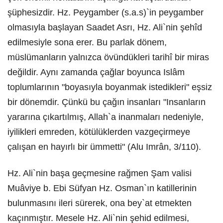
şüphesizdir. Hz. Peygamber (s.a.s)`in peygamber
olmasıyla başlayan Saadet Asrı, Hz. Ali`nin şehîd
edilmesiyle sona erer. Bu parlak dönem,
müslümanların yalnızca övündükleri tarihî bir miras
değildir. Aynı zamanda çağlar boyunca Islâm
toplumlarının "boyasıyla boyanmak istedikleri" eşsiz
bir dönemdir. Çünkü bu çağın insanları "Insanların
yararına çıkartılmış, Allah`a inanmaları nedeniyle,
iyilikleri emreden, kötülüklerden vazgeçirmeye
çalışan en hayırlı bir ümmetti" (Alu Imrân, 3/110).
Hz. Ali`nin başa geçmesine rağmen Şam valisi
Muâviye b. Ebi Süfyan Hz. Osman`ın katillerinin
bulunmasını ileri sürerek, ona bey`at etmekten
kaçınmıştır. Mesele Hz. Ali`nin şehid edilmesi,