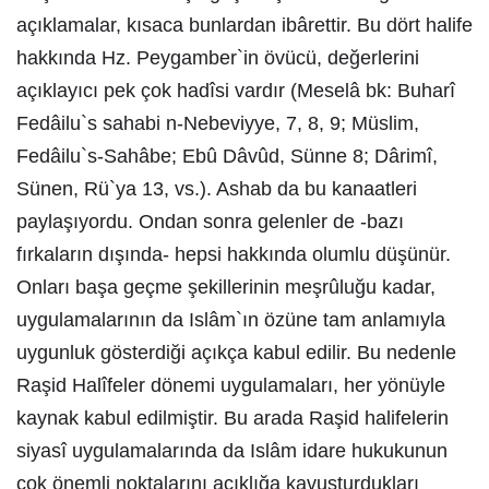
açıklamalar, kısaca bunlardan ibârettir. Bu dört halife
hakkında Hz. Peygamber`in övücü, değerlerini
açıklayıcı pek çok hadîsi vardır (Meselâ bk: Buharî
Fedâilu`s sahabi n-Nebeviyye, 7, 8, 9; Müslim,
Fedâilu`s-Sahâbe; Ebû Dâvûd, Sünne 8; Dârimî,
Sünen, Rü`ya 13, vs.). Ashab da bu kanaatleri
paylaşıyordu. Ondan sonra gelenler de -bazı
fırkaların dışında- hepsi hakkında olumlu düşünür.
Onları başa geçme şekillerinin meşrûluğu kadar,
uygulamalarının da Islâm`ın özüne tam anlamıyla
uygunluk gösterdiği açıkça kabul edilir. Bu nedenle
Raşid Halîfeler dönemi uygulamaları, her yönüyle
kaynak kabul edilmiştir. Bu arada Raşid halifelerin
siyasî uygulamalarında da Islâm idare hukukunun
çok önemli noktalarını açıklığa kavuşturdukları