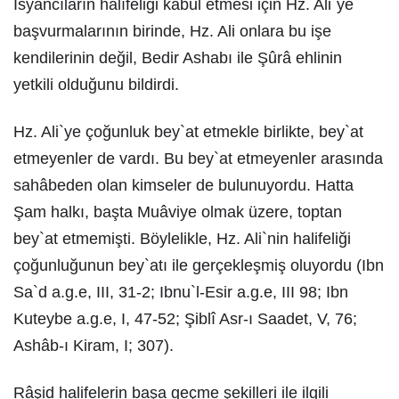
Isyancıların halîfeliği kabul etmesi için Hz. Ali`ye
başvurmalarının birinde, Hz. Ali onlara bu işe
kendilerinin değil, Bedir Ashabı ile Şûrâ ehlinin
yetkili olduğunu bildirdi.
Hz. Ali`ye çoğunluk bey`at etmekle birlikte, bey`at
etmeyenler de vardı. Bu bey`at etmeyenler arasında
sahâbeden olan kimseler de bulunuyordu. Hatta
Şam halkı, başta Muâviye olmak üzere, toptan
bey`at etmemişti. Böylelikle, Hz. Ali`nin halifeliği
çoğunluğunun bey`atı ile gerçekleşmiş oluyordu (Ibn
Sa`d a.g.e, III, 31-2; Ibnu`l-Esir a.g.e, III 98; Ibn
Kuteybe a.g.e, I, 47-52; Şiblî Asr-ı Saadet, V, 76;
Ashâb-ı Kiram, I; 307).
Râşid halifelerin başa geçme şekilleri ile ilgili