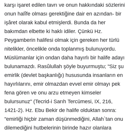
karşı işaret edilen tavrı ve onun hakkındaki sözlerini
onun halîfe olması gerektiğine dair en azından- bir
işâret olarak kabul etmişlerdi. Bunda da her
bakımdan elbette ki haklı idiler. Çünkü Hz.
Peygamberin halifesi olmak için gereken her türlü
nitelikler, öncelikle onda toplanmış bulunuyordu.
Müslümanlar için ondan daha hayırlı bir halife adayı
bulunamazdı. Rasûlullah şöyle buyurmuştu; "Siz şu
emirlik (devlet başkanlığı) hususunda insanların en
hayırlılarını, emir olmazdan evvel emir olmayı pek
fena gören ve onu arzu etmeyen kimseler
bulursunuz" (Tecrid-i Sarıh Tercümesi, IX, 216,
1421-2). Hz. Ebu Bekir de halife olduktan sonra:
"emirliği hiçbir zaman düşünmediğini, Allah`tan onu
dilemediğini hutbelerinin birinde hazır olanlara