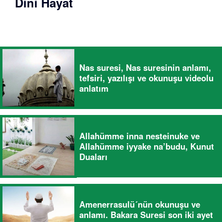
Dini Hayat
Nas suresi, Nas suresinin anlamı,
tefsiri, yazılışı ve okunuşu videolu
anlatım
Allahümme inna nesteinuke ve
Allahümme iyyake na’budu, Kunut
Duaları
Amenerrasulü´nün okunuşu ve
anlamı. Bakara Suresi son iki ayet