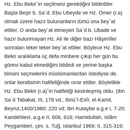
Hz. Ebu Bekir`in seçilmesi gerektiğini bildirdiler.
Başta Beşir b. Sa`d, Ebu Ubeyde ve Hz. Ömer (r.a)
olmak üzere hazır bulunanların tümü ona bey`at
ettiler. O anda bey`at etmeyen Sa`d b. Ubade ve
hazır bulunmayan Hz. Ali ile diğer bazı Hâşimîler
sonraları teker teker bey`at ettiler. Böylece Hz. Ebu
Bekir aralıklarla üç defa minbere çıkıp her gün bu
görevi kabul etmediğini bildirdi ve yerine başka
birisini seçmelerini müslümanlardan istediyse de,
onlar kendisinin halifeliğinde ısrar ettiler. Böylelikle
Hz. Ebu Bekir (r.a)`in halifeliği kesinleşmiş oldu. (Ibn
Sa`d Tabakat, III, 178 vd.; Ibnü`l-Esîr, el-Kamil,
Beyrut,1400/1980; 220 vd; Ibn Kutaybe a.g.e I, 7-20;
Kandehlevi, a.g.e II, 606, 616; Hamidullah, Islâm
Peygamberi, çev. s. Tuğ, Istanbul 1969; II, 315-319;