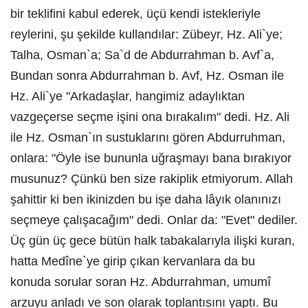
bir teklifini kabul ederek, üçü kendi istekleriyle
reylerini, şu şekilde kullandılar: Zübeyr, Hz. Ali`ye;
Talha, Osman`a; Sa`d de Abdurrahman b. Avf`a,
Bundan sonra Abdurrahman b. Avf, Hz. Osman ile
Hz. Ali`ye "Arkadaşlar, hangimiz adaylıktan
vazgeçerse seçme işini ona bırakalım" dedi. Hz. Ali
ile Hz. Osman`ın sustuklarını gören Abdurruhman,
onlara: "Öyle ise bununla uğraşmayı bana bırakıyor
musunuz? Çünkü ben size rakiplik etmiyorum. Allah
şahittir ki ben ikinizden bu işe daha lâyık olanınızı
seçmeye çalışacağım" dedi. Onlar da: "Evet" dediler.
Üç gün üç gece bütün halk tabakalarıyla ilişki kuran,
hatta Medîne`ye girip çıkan kervanlara da bu
konuda sorular soran Hz. Abdurrahman, umumî
arzuyu anladı ve son olarak toplantısını yaptı. Bu