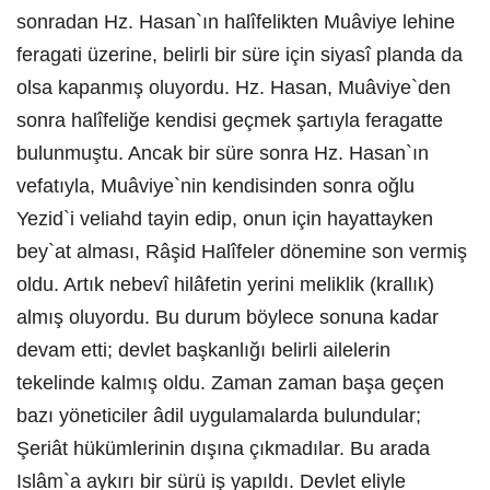
sonradan Hz. Hasan`ın halîfelikten Muâviye lehine
feragati üzerine, belirli bir süre için siyasî planda da
olsa kapanmış oluyordu. Hz. Hasan, Muâviye`den
sonra halîfeliğe kendisi geçmek şartıyla feragatte
bulunmuştu. Ancak bir süre sonra Hz. Hasan`ın
vefatıyla, Muâviye`nin kendisinden sonra oğlu
Yezid`i veliahd tayin edip, onun için hayattayken
bey`at alması, Râşid Halîfeler dönemine son vermiş
oldu. Artık nebevî hilâfetin yerini meliklik (krallık)
almış oluyordu. Bu durum böylece sonuna kadar
devam etti; devlet başkanlığı belirli ailelerin
tekelinde kalmış oldu. Zaman zaman başa geçen
bazı yöneticiler âdil uygulamalarda bulundular;
Şeriât hükümlerinin dışına çıkmadılar. Bu arada
Islâm`a aykırı bir sürü iş yapıldı. Devlet eliyle