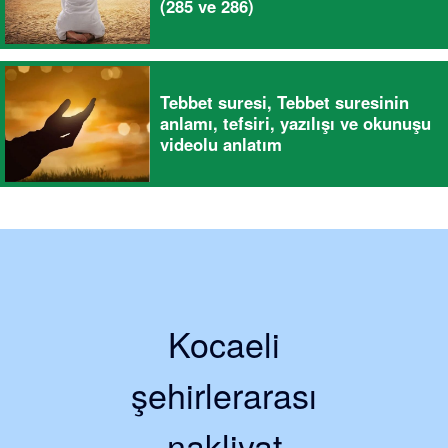
(285 ve 286)
Tebbet suresi, Tebbet suresinin
anlamı, tefsiri, yazılışı ve okunuşu
videolu anlatım
Kocaeli
şehirlerarası
nakliyat