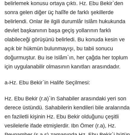
belirlemek konusu ortaya çıktı. Hz. Ebu Bekir`den
sonra gelen diğer üç halîfe de farklı şekillerde
belirlendi. Onlar ile ilgili durumlâr Islâm hukukunda
devlet başkanının başa geçiş yollarının farklı
olabileceği görüşünü belirledi. Bu konuda kesin ve
açık bir hükmün bulunmayışı, bu tabii sonucu
doğurmuştur. Bu ise Islâm`ın, her çağda her toplum
için uygulanabilir olmasının kanıtları arasındadır.
a-Hz. Ebu Bekir`in Halife Seçilmesi:
Hz. Ebu Bekir (r.a)`in Sahabiler arasındaki yeri son
derece üstündü. Sahabilerin kendileri bile aralarında
en faziletli kişinin Hz. Ebu Bekir olduğunu çeşitli
vesilelerle ifade etmişlerdir. Ibn Ömer (r.a), Hz.
Peygamber (s.a.s) zamanında Hz. Ebu Bekir`i bütün