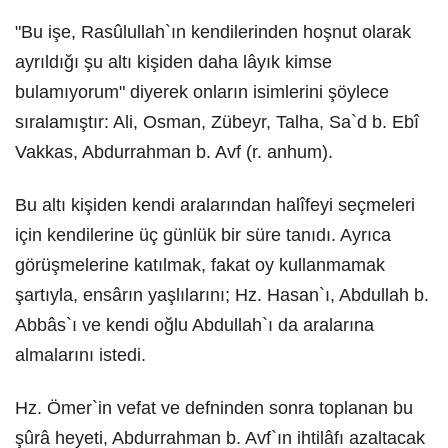
"Bu işe, Rasûlullah`ın kendilerinden hoşnut olarak
ayrıldığı şu altı kişiden daha lâyık kimse
bulamıyorum" diyerek onların isimlerini şöylece
sıralamıştır: Ali, Osman, Zübeyr, Talha, Sa`d b. Ebî
Vakkas, Abdurrahman b. Avf (r. anhum).
Bu altı kişiden kendi aralarından halîfeyi seçmeleri
için kendilerine üç günlük bir süre tanıdı. Ayrıca
görüşmelerine katılmak, fakat oy kullanmamak
şartıyla, ensârın yaşlılarını; Hz. Hasan`ı, Abdullah b.
Abbâs`ı ve kendi oğlu Abdullah`ı da aralarına
almalarını istedi.
Hz. Ömer`in vefat ve defninden sonra toplanan bu
şûrâ heyeti, Abdurrahman b. Avf`ın ihtilâfı azaltacak