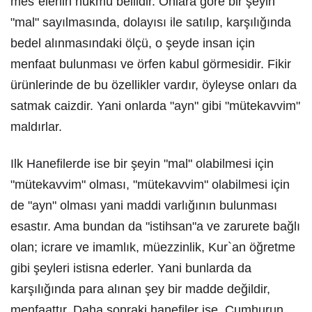
mes`elenin hükmü bellidir. Onlara göre bir şeyin
"mal" sayılmasında, dolayısı ile satılıp, karşılığında
bedel alınmasındaki ölçü, o şeyde insan için
menfaat bulunması ve örfen kabul görmesidir. Fikir
ürünlerinde de bu özellikler vardır, öyleyse onları da
satmak caizdir. Yani onlarda "ayn" gibi "mütekavvim"
maldırlar.
Ilk Hanefilerde ise bir şeyin "mal" olabilmesi için
"mütekavvim" olması, "mütekavvim" olabilmesi için
de "ayn" olması yani maddi varlığının bulunması
esastır. Ama bundan da "istihsan"a ve zarurete bağlı
olan; icrare ve imamlık, müezzinlik, Kur`an öğretme
gibi şeyleri istisna ederler. Yani bunlarda da
karşılığında para alınan şey bir madde değildir,
menfaattır. Daha sonraki hanefiler ise, Cumhurun