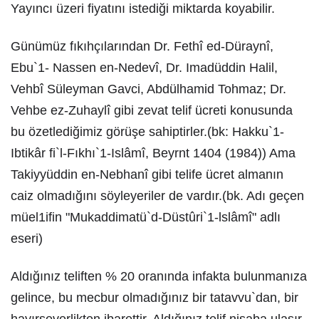
Yayıncı üzeri fiyatını istediği miktarda koyabilir.
Günümüz fıkıhçılarından Dr. Fethî ed-Düraynî,
Ebu`1- Nassen en-Nedevî, Dr. Imadüddin Halil,
Vehbî Süleyman Gavci, Abdülhamid Tohmaz; Dr.
Vehbe ez-Zuhaylî gibi zevat telif ücreti konusunda
bu özetlediğimiz görüşe sahiptirler.(bk: Hakku`1-
Ibtikâr fi`l-Fıkhı`1-Islâmî, Beyrnt 1404 (1984)) Ama
Takiyyüddin en-Nebhanî gibi telife ücret almanın
caiz olmadığını söyleyeriler de vardır.(bk. Adı geçen
müel1ifin "Mukaddimatü`d-Düstûri`1-lslâmî" adlı
eseri)
Aldığınız teliften % 20 oranında infakta bulunmanıza
gelince, bu mecbur olmadığınız bir tatavvu`dan, bir