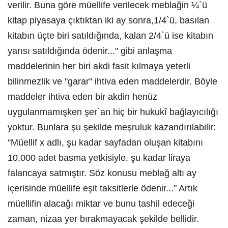
verilir. Buna göre müellife verilecek meblağin ¼`ü
kitap piyasaya çıktıktan iki ay sonra,1/4`ü, basılan
kitabın üçte biri satıldığında, kalan 2/4`ü ise kitabın
yarısı satıldığında ödenir..." gibi anlaşma
maddelerinin her biri akdi fasit kılmaya yeterli
bilinmezlik ve "garar" ihtiva eden maddelerdir. Böyle
maddeler ihtiva eden bir akdin henüz
uygulanmamışken şer`an hiç bir hukukî bağlayıcılığı
yoktur. Bunlara şu şekilde meşruluk kazandırılabilir:
"Müellif x adlı, şu kadar sayfadan oluşan kitabını
10.000 adet basma yetkisiyle, şu kadar liraya
falancaya satmıştır. Söz konusu meblağ altı ay
içerisinde müellife eşit taksitlerle ödenir..." Artık
müellifin alacağı miktar ve bunu tashil edeceği
zaman, nizaa yer bırakmayacak şekilde bellidir.