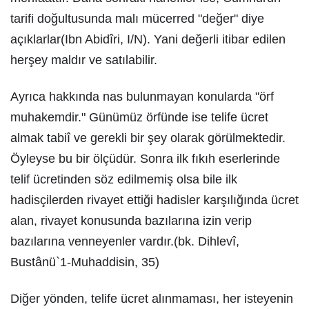
tarifi doğultusunda malı mücerred "değer" diye
açıklarlar(Ibn Abidîri, I/N). Yani değerli itibar edilen
herşey maldır ve satılabilir.
Ayrıca hakkında nas bulunmayan konularda "örf
muhakemdir." Günümüz örfünde ise telife ücret
almak tabiî ve gerekli bir şey olarak görülmektedir.
Öyleyse bu bir ölçüdür. Sonra ilk fıkıh eserlerinde
telif ücretinden söz edilmemiş olsa bile ilk
hadisçilerden rivayet ettiği hadisler karşılığında ücret
alan, rivayet konusunda bazılarına izin verip
bazılarına venneyenler vardır.(bk. Dihlevî,
Bustânü`1-Muhaddisin, 35)
Diğer yönden, telife ücret alınmaması, her isteyenin