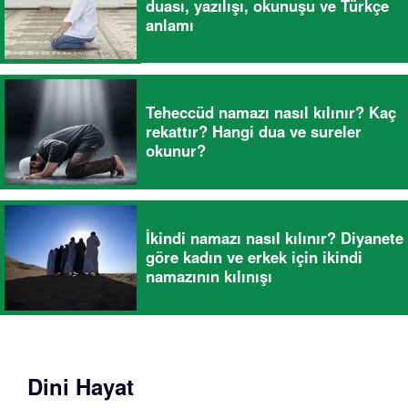
duası, yazılışı, okunuşu ve Türkçe
anlamı
Teheccüd namazı nasıl kılınır? Kaç
rekattır? Hangi dua ve sureler
okunur?
İkindi namazı nasıl kılınır? Diyanete
göre kadın ve erkek için ikindi
namazının kılınışı
Dini Hayat