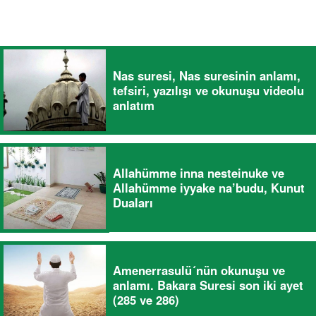
Nas suresi, Nas suresinin anlamı,
tefsiri, yazılışı ve okunuşu videolu
anlatım
Allahümme inna nesteinuke ve
Allahümme iyyake na’budu, Kunut
Duaları
Amenerrasulü´nün okunuşu ve
anlamı. Bakara Suresi son iki ayet
(285 ve 286)