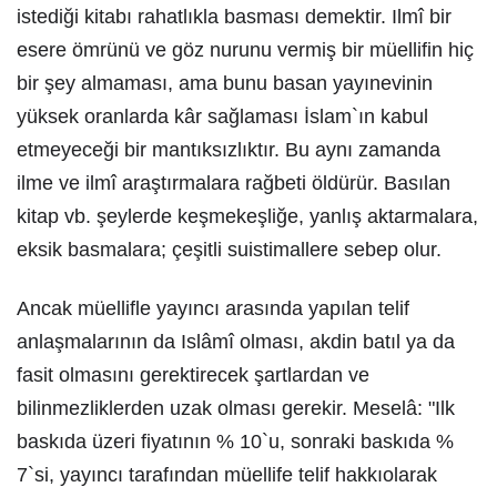
istediği kitabı rahatlıkla basması demektir. Ilmî bir
esere ömrünü ve göz nurunu vermiş bir müellifin hiç
bir şey almaması, ama bunu basan yayınevinin
yüksek oranlarda kâr sağlaması İslam`ın kabul
etmeyeceği bir mantıksızlıktır. Bu aynı zamanda
ilme ve ilmî araştırmalara rağbeti öldürür. Basılan
kitap vb. şeylerde keşmekeşliğe, yanlış aktarmalara,
eksik basmalara; çeşitli suistimallere sebep olur.
Ancak müellifle yayıncı arasında yapılan telif
anlaşmalarının da Islâmî olması, akdin batıl ya da
fasit olmasını gerektirecek şartlardan ve
bilinmezliklerden uzak olması gerekir. Meselâ: "Ilk
baskıda üzeri fiyatının % 10`u, sonraki baskıda %
7`si, yayıncı tarafından müellife telif hakkıolarak