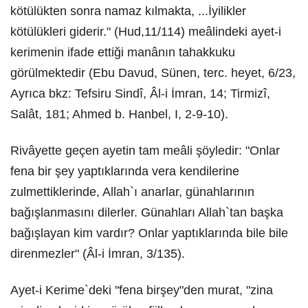
kötülükten sonra namaz kılmakta, ...İyilikler
kötülükleri giderir." (Hud,11/114) meâlindeki ayet-i
kerimenin ifade ettiği manânın tahakkuku
görülmektedir (Ebu Davud, Sünen, terc. heyet, 6/23,
Ayrıca bkz: Tefsiru Sindî, Âl-i İmran, 14; Tirmizî,
Salât, 181; Ahmed b. Hanbel, I, 2-9-10).
Rivâyette geçen ayetin tam meâli şöyledir: "Onlar
fena bir şey yaptıklarında vera kendilerine
zulmettiklerinde, Allah`ı anarlar, günahlarının
bağışlanmasını dilerler. Günahları Allah`tan başka
bağışlayan kim vardır? Onlar yaptıklarında bile bile
direnmezler" (Âl-i İmran, 3/135).
Ayet-i Kerime`deki "fena birşey"den murat, "zina