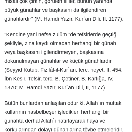
misali çok çirkin, görülen fiiller, bunun yanında
büyük günahlar ve başkasını da ilgilendiren
günahlardır" (M. Hamdi Yazır, Kur`an Dili, II, 1177).
"Kendine yani nefse zulüm "de tefsirlerde geçtiği
şekliyle, zina kaydı olmadan herhangi bir günah
veya başkasını ilgilendirmeyen, başkasına
dokunulmayan günahlar ve küçük günahlardır
(Seyyid Kutub, Fizilâl-il-Kur`an, terc. heyet, II, 454;
İbn Kesir, Tefsir, terc. B. Çetiner, B. Karlığa, IV,
1370; M. Hamdi Yazır, Kur`an Dili, II, 1177).
Bütün bunlardan anlaşılan odur ki, Allah`ın muttaki
kullarının hasbelbeşer işledikleri herhangi bir
günahta derhal Allah`ı hatırlayarak haya ve
korkularından dolayı günahlarına tövbe etmeleridir.