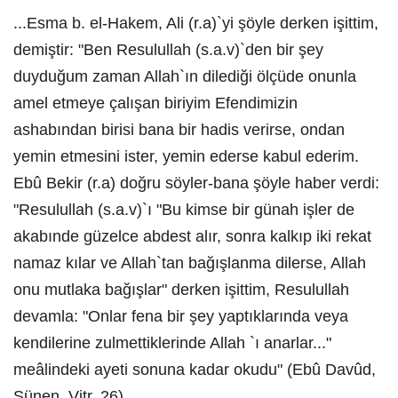
...Esma b. el-Hakem, Ali (r.a)`yi şöyle derken işittim,
demiştir: "Ben Resulullah (s.a.v)`den bir şey
duyduğum zaman Allah`ın dilediği ölçüde onunla
amel etmeye çalışan biriyim Efendimizin
ashabından birisi bana bir hadis verirse, ondan
yemin etmesini ister, yemin ederse kabul ederim.
Ebû Bekir (r.a) doğru söyler-bana şöyle haber verdi:
"Resulullah (s.a.v)`ı "Bu kimse bir günah işler de
akabınde güzelce abdest alır, sonra kalkıp iki rekat
namaz kılar ve Allah`tan bağışlanma dilerse, Allah
onu mutlaka bağışlar" derken işittim, Resulullah
devamla: "Onlar fena bir şey yaptıklarında veya
kendilerine zulmettiklerinde Allah `ı anarlar..."
meâlindeki ayeti sonuna kadar okudu" (Ebû Davûd,
Sünen, Vitr, 26).