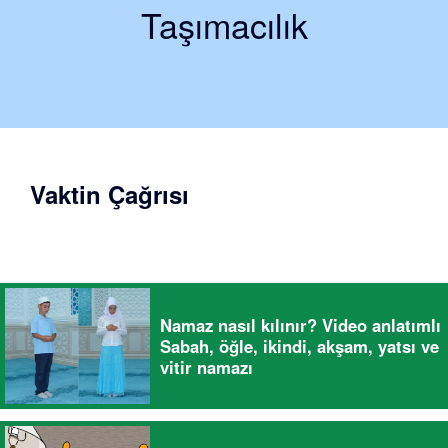
Taşımacılık
Vaktin Çağrısı
Namaz nasıl kılınır? Video anlatımlı
Sabah, öğle, ikindi, akşam, yatsı ve
vitir namazı