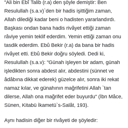
"Ali bin Ebî Talib (r.a) den şöyle demiştir: Ben
Resulullah (s.a.v)`den bir hadis işittiğim zaman,
Allah dilediği kadar beni o hadisten yararlandırdı.
Başkası ondan bana hadis rivâyet ettiği zaman
râviye yemin teklif ederdim. Yemin ettiği zaman onu
tasdik ederdim. Ebû Bekir (r.a) da bana bir hadis
rivâyet etti. Ebû Bekir doğru söyledi. Dedi ki,
Resulullah (s.a.v): "Günah işleyen bir adam, günah
işledikten sonra abdest alır, abdestini (sünnet ve
âdâbına dikkat ederek) güzelce alır, sonra iki rekat
namaz kılar, ve günahının mağrifetini Allah `tan
dilerse, Allah ona mağrifet eder buyurdu" (İbn Mâce,
Sünen, Kitabü İkametü`s-Salât, 193).
Aynı hadisin diğer bir rivâyeti de şöyledir: