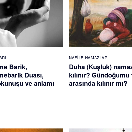
ARI
NAFILE NAMAZLAR
e Barik,
Duha (Kuşluk) namaz
ebarik Duası,
kılınır? Gündoğumu 
 okunuşu ve anlamı
arasında kılınır mı?