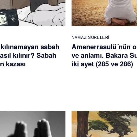
NAMAZ SURELERI
 kılınamayan sabah
Amenerrasulü´nün 
sıl kılınır? Sabah
ve anlamı. Bakara S
n kazası
iki ayet (285 ve 286)