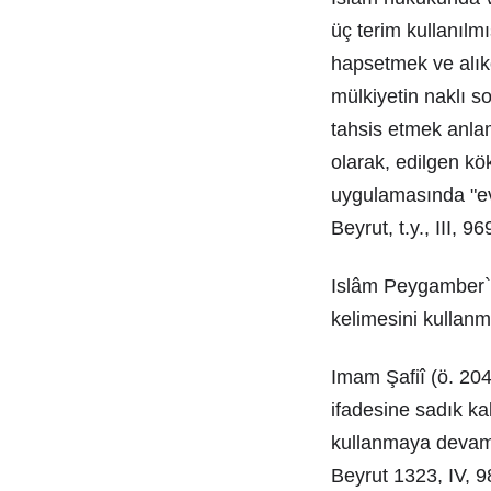
üç terim kullanılm
hapsetmek ve alık
mülkiyetin naklı s
tahsis etmek anlam
olarak, edilgen kö
uygulamasında "evk
Beyrut, t.y., III, 9
Islâm Peygamber`i
kelimesini kullanm
Imam Şafiî (ö. 204
ifadesine sadık kal
kullanmaya devam 
Beyrut 1323, IV, 9