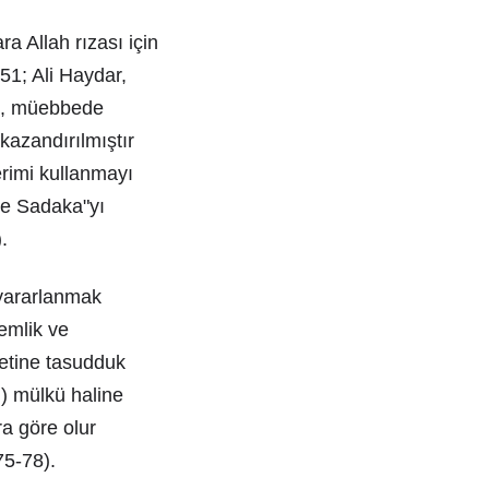
a Allah rızası için
51; Ali Haydar,
n), müebbede
kazandırılmıştır
erimi kullanmayı
 ve Sadaka"yı
.
 yararlanmak
emlik ve
hetine tasudduk
n) mülkü haline
ra göre olur
75-78).