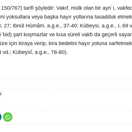
150/767) tarifi şöyledir: Vakıf, mülk olan bir ayn`ı, vakf
ini yoksullara veya başka hayır yollarına tasadduk etmekt
I, 27; Ibnül Hümâm, a.g.e., 37-40; Kübeysi, a.g.e., I, 69 v
te`bid) şart koşmazlar ve kısa süreli vakfı da geçerli sayar
süre için kiraya verip, kira bedelini hayır yoluna sarfetmek 
vd.; Kübeysî, a.g.e., 78-80).
i