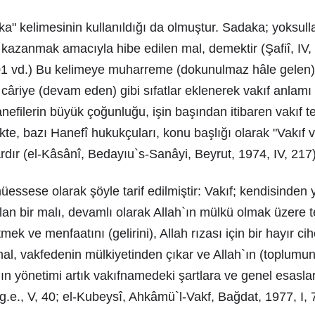
ka" kelimesinin kullanıldığı da olmuştur. Sadaka; yoksullar
 kazanmak amacıyla hibe edilen mal, demektir (Şafiî, IV, 
101 vd.) Bu kelimeye muharreme (dokunulmaz hâle gele
 câriye (devam eden) gibi sıfatlar eklenerek vakıf anlamı 
Hanefilerin büyük çoğunluğu, işin başından itibaren vakıf t
likte, bazı Hanefî hukukçuları, konu başlığı olarak "Vakıf
lardır (el-Kâsânî, Bedayıu`s-Sanâyi, Beyrut, 1974, IV, 217)
müessese olarak şöyle tarif edilmiştir: Vakıf; kendisinden
n bir malı, devamlı olarak Allah`ın mülkü olmak üzere t
ek ve menfaatını (gelirini), Allah rızası için bir hayır ci
al, vakfedenin mülkiyetinden çıkar ve Allah`ın (toplumu
alın yönetimi artık vakıfnamedeki şartlara ve genel esasla
.e., V, 40; el-Kubeysî, Ahkâmü`l-Vakf, Bağdat, 1977, I, 