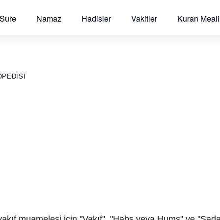
 Sure
Namaz
Hadisler
Vakitler
Kuran Meali
OPEDISI
akıf muamelesi için "Vakıf", "Habs veya Hums" ve "Sad