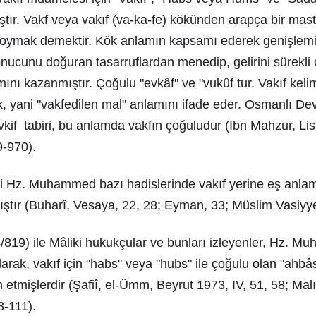
ıştır. Vakf veya vakıf (va-ka-fe) kökünden arapça bir mast
oymak demektir. Kök anlamın kapsamı ederek genişlemiş
onucunu doğuran tasarruflardan menedip, gelirini sürekli 
ını kazanmıştır. Çoğulu "evkâf" ve "vukûf tur. Vakıf kelim
k, yani "vakfedilen mal" anlamını ifade eder. Osmanlı Dev
if  tabiri, bu anlamda vakfın çoğuludur (Ibn Mahzur, Li
69-970).
 Hz. Muhammed bazı hadislerinde vakıf yerine eş anlaml
ıştır (Buharî, Vesaya, 22, 28; Eyman, 33; Müslim Vasiyye
/819) ile Mâliki hukukçular ve bunları izleyenler, Hz. 
arak, vakıf için "habs" veya "hubs" ile çoğulu olan "ahbâs
etmişlerdir (Şafiî, el-Ümm, Beyrut 1973, IV, 51, 58; Mal
8-111).