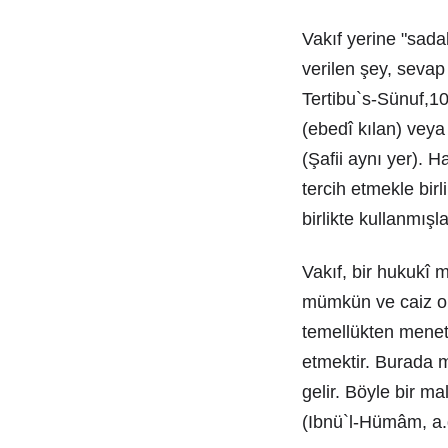
Vakıf yerine "sada
verilen şey, sevap
Tertibu`s-Sünuf,
(ebedî kılan) veya
(Şafii aynı yer). 
tercih etmekle bir
birlikte kullanmış
Vakıf, bir hukukî 
mümkün ve caiz ola
temellükten menetm
etmektir. Burada m
gelir. Böyle bir m
(Ibnü`l-Hümâm, a.g