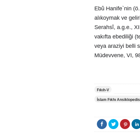
Ebû Hanife`nin (ö. 
alıkoymak ve gelir
Serahsî, a.g.e., XI
vakıfta ebediliği (
veya araziyi belli 
Müdevvene, VI, 98 
Fıkıh-V
İslam Fıkhı Ansiklopedis