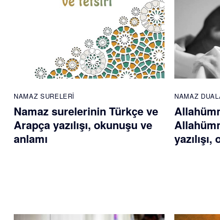
NAMAZ SURELERI
NAMAZ DUAL
Namaz surelerinin Türkçe ve
Allahümm
Arapça yazılışı, okunuşu ve
Allahümm
anlamı
yazılışı,