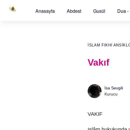
Anasayfa
Abdest
Gusül
Dua -
İSLAM FIKHI ANSIKL
Vakıf
İsa Sevgili
Kurucu
VAKIF
Islâm hukukunda v