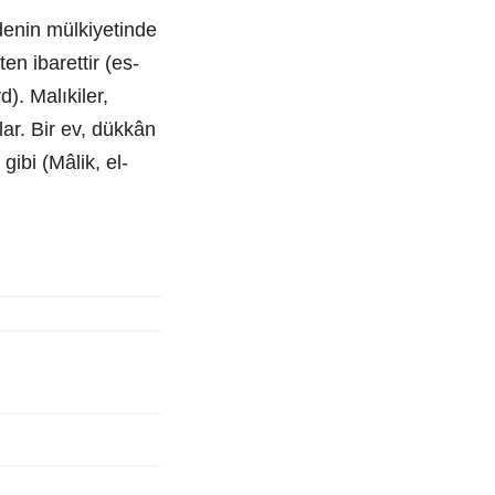
edenin mülkiyetinde
en ibarettir (es-
d). Malıkiler,
lar. Bir ev, dükkân
gibi (Mâlik, el-