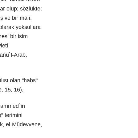
ar olup; sözlükte;
 ve bir malı;
olarak yoksullara
esi bir isim
leti
sanu`l-Arab,
ısı olan "habs"
, 15, 16).
Muhammed`in
" terimini
ık, el-Müdevvene,