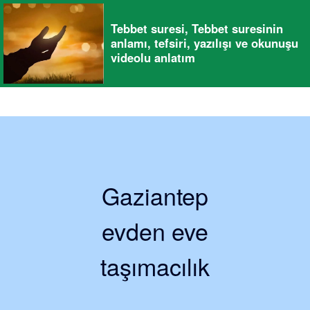
Tebbet suresi, Tebbet suresinin
anlamı, tefsiri, yazılışı ve okunuşu
videolu anlatım
Gaziantep
evden eve
taşımacılık