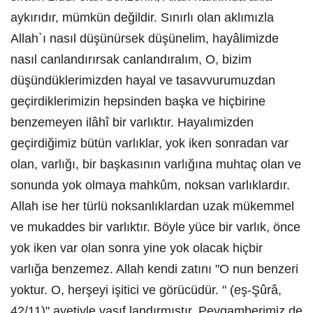
aykırıdır, mümkün değildir. Sınırlı olan aklımızla
Allah`ı nasıl düşünürsek düşünelim, hayâlimizde
nasıl canlandırırsak canlandıralım, O, bizim
düşündüklerimizden hayal ve tasavvurumuzdan
geçirdiklerimizin hepsinden başka ve hiçbirine
benzemeyen ilâhî bir varlıktır. Hayalımizden
geçirdiğimiz bütün varlıklar, yok iken sonradan var
olan, varlığı, bir başkasının varlığına muhtaç olan ve
sonunda yok olmaya mahkûm, noksan varlıklardır.
Allah ise her türlü noksanlıklardan uzak mükemmel
ve mukaddes bir varlıktır. Böyle yüce bir varlık, önce
yok iken var olan sonra yine yok olacak hiçbir
varlığa benzemez. Allah kendi zatını "O nun benzeri
yoktur. O, herşeyi işitici ve görücüdür. " (eş-Şûrâ,
42/11)" ayetiyle vasıf landırmıştır. Peygamberimiz de