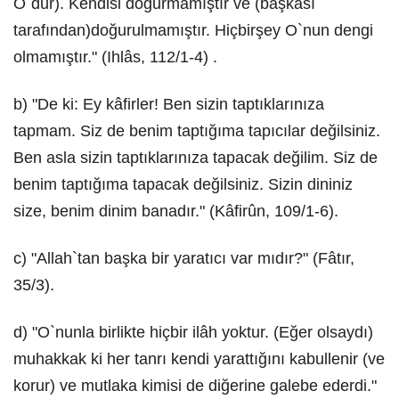
O`dur). Kendisi doğurmamıştır ve (başkası
tarafından)doğurulmamıştır. Hiçbirşey O`nun dengi
olmamıştır." (Ihlâs, 112/1-4) .
b) "De ki: Ey kâfirler! Ben sizin taptıklarınıza
tapmam. Siz de benim taptığıma tapıcılar değilsiniz.
Ben asla sizin taptıklarınıza tapacak değilim. Siz de
benim taptığıma tapacak değilsiniz. Sizin dininiz
size, benim dinim banadır." (Kâfirûn, 109/1-6).
c) "Allah`tan başka bir yaratıcı var mıdır?" (Fâtır,
35/3).
d) "O`nunla birlikte hiçbir ilâh yoktur. (Eğer olsaydı)
muhakkak ki her tanrı kendi yarattığını kabullenir (ve
korur) ve mutlaka kimisi de diğerine galebe ederdi."