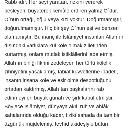
Rabb`ıdır. Her şeyi yaratan, rızkını vererek
besleyen, büyüterek kemâle erdiren yalnız O`dur.
O`nun ortağı, oğlu veya kızı yoktur. Doğurmamıştır,
doğurulmamıştır. Hiç bir şey O`nun eşi ve benzeri
olamamıştır. Bu inanç ile Islâmiyet insanları Allah`ın
dışındaki varlıklara kul köle olmak zilletinden
kurtarmış, onlara mutlak istiklâllerini iade etmiş.
Allah`ın birliği fikrini zedeleyen her türlü kölelik
zihniyetini yasaklamış, tabiat kuvvetlerine ibadeti,
insanın insana köle ve esir olma despotluğunu
ortadan kaldırmış, Allah`tan başkalarını rab
edinmeyi en büyük günah ve şirk kabul etmiştir.
Böylece Islâmiyet, dünyaya akıl, ruh ve ahlâk
sahalarında olduğu kadar, fizikî sahada da tam bir
özgürlük müjdelemiş; tevhîd akideşiyle bütün