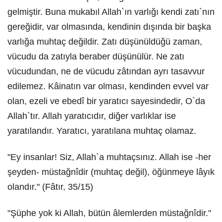
gelmiştir. Buna mukabıl Allah`ın varlığı kendi zatı`nın
gereğidir, var olmasında, kendinin dışında bir başka
varlığa muhtaç değildir. Zatı düşünüldüğü zaman,
vücudu da zatıyla beraber düşünülür. Ne zatı
vücudundan, ne de vücudu zâtından ayrı tasavvur
edilemez. Kâinatın var olması, kendinden evvel var
olan, ezeli ve ebedî bir yaratıcı sayesindedir, O`da
Allah`tır. Allah yaratıcıdır, diğer varlıklar ise
yaratılandır. Yaratıcı, yaratılana muhtaç olamaz.
"Ey insanlar! Siz, Allah`a muhtaçsınız. Allah ise -her
şeyden- müstağnîdir (muhtaç değil), öğünmeye lâyık
olandır." (Fâtır, 35/15)
"Şüphe yok ki Allah, bütün âlemlerden müstağnîdir."