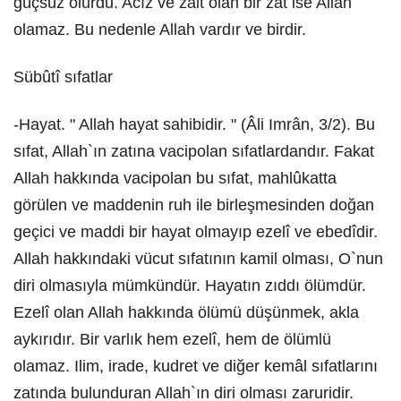
güçsüz olurdu. Acız ve zâit olan bir zat ise Allah
olamaz. Bu nedenle Allah vardır ve birdir.
Sübûtî sıfatlar
-Hayat. " Allah hayat sahibidir. " (Âli Imrân, 3/2). Bu
sıfat, Allah`ın zatına vacipolan sıfatlardandır. Fakat
Allah hakkında vacipolan bu sıfat, mahlûkatta
görülen ve maddenin ruh ile birleşmesinden doğan
geçici ve maddi bir hayat olmayıp ezelî ve ebedîdir.
Allah hakkındaki vücut sıfatının kamil olması, O`nun
diri olmasıyla mümkündür. Hayatın zıddı ölümdür.
Ezelî olan Allah hakkında ölümü düşünmek, akla
aykırıdır. Bir varlık hem ezelî, hem de ölümlü
olamaz. Ilim, irade, kudret ve diğer kemâl sıfatlarını
zatında bulunduran Allah`ın diri olması zaruridir.