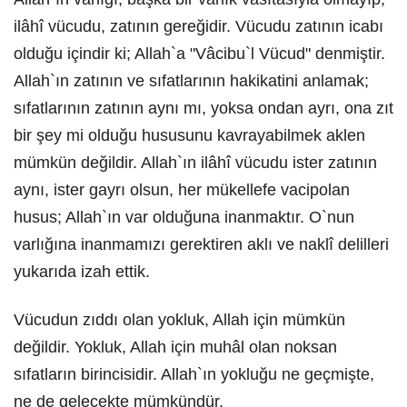
ilâhî vücudu, zatının gereğidir. Vücudu zatının icabı
olduğu içindir ki; Allah`a "Vâcibu`l Vücud" denmiştir.
Allah`ın zatının ve sıfatlarının hakikatini anlamak;
sıfatlarının zatının aynı mı, yoksa ondan ayrı, ona zıt
bir şey mi olduğu hususunu kavrayabilmek aklen
mümkün değildir. Allah`ın ilâhî vücudu ister zatının
aynı, ister gayrı olsun, her mükellefe vacipolan
husus; Allah`ın var olduğuna inanmaktır. O`nun
varlığına inanmamızı gerektiren aklı ve naklî delilleri
yukarıda izah ettik.
Vücudun zıddı olan yokluk, Allah için mümkün
değildir. Yokluk, Allah için muhâl olan noksan
sıfatların birincisidir. Allah`ın yokluğu ne geçmişte,
ne de gelecekte mümkündür.