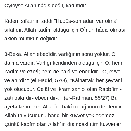
Öyleyse Allah hâdis değil, kadîmdir.
Kıdem sıfatının zıddı "Hudûs-sonradan var olma"
sıfatıdır. Allah kadîm olduğu için O`nun hâdis olması
aklen mümkün değildir.
3-Bekâ. Allah ebedîdir, varlığının sonu yoktur. O
daima vardır. Varlığı kendinden olduğu için O, hem
kadîm ve eze!î; hem de bakî ve ebedîdir. "O, evvel
ve ahirdir." (el-Hadîd, 57/3), "Kâinattaki her şeytani -
yok olucudur. Celâl ve Ikram sahibi olan Rabb`im -
zatı bakî`dir- ebedî`dir-. " (er-Rahman, 55/27) Bu
ayet-i kerimeler, Allah`ın bakî olduğunun delilleridir.
Allah`ın vücudunu harici bir kuvvet yok edemez.
Çünkü kadîm olan Allah`ın dışındaki tüm kuvvetler