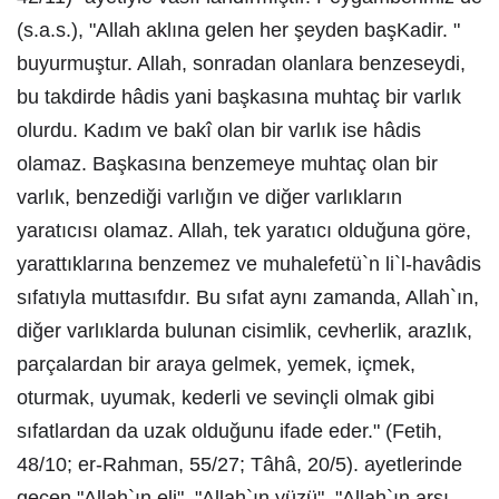
(s.a.s.), "Allah aklına gelen her şeyden başKadir. "
buyurmuştur. Allah, sonradan olanlara benzeseydi,
bu takdirde hâdis yani başkasına muhtaç bir varlık
olurdu. Kadım ve bakî olan bir varlık ise hâdis
olamaz. Başkasına benzemeye muhtaç olan bir
varlık, benzediği varlığın ve diğer varlıkların
yaratıcısı olamaz. Allah, tek yaratıcı olduğuna göre,
yarattıklarına benzemez ve muhalefetü`n li`l-havâdis
sıfatıyla muttasıfdır. Bu sıfat aynı zamanda, Allah`ın,
diğer varlıklarda bulunan cisimlik, cevherlik, arazlık,
parçalardan bir araya gelmek, yemek, içmek,
oturmak, uyumak, kederli ve sevinçli olmak gibi
sıfatlardan da uzak olduğunu ifade eder." (Fetih,
48/10; er-Rahman, 55/27; Tâhâ, 20/5). ayetlerinde
geçen "Allah`ın eli", "Allah`ın yüzü", "Allah`ın arşı