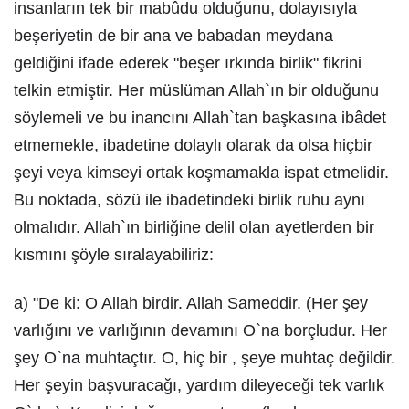
insanların tek bir mabûdu olduğunu, dolayısıyla
beşeriyetin de bir ana ve babadan meydana
geldiğini ifade ederek "beşer ırkında birlik" fikrini
telkin etmiştir. Her müslüman Allah`ın bir olduğunu
söylemeli ve bu inancını Allah`tan başkasına ibâdet
etmemekle, ibadetine dolaylı olarak da olsa hiçbir
şeyi veya kimseyi ortak koşmamakla ispat etmelidir.
Bu noktada, sözü ile ibadetindeki birlik ruhu aynı
olmalıdır. Allah`ın birliğine delil olan ayetlerden bir
kısmını şöyle sıralayabiliriz:
a) "De ki: O Allah birdir. Allah Sameddir. (Her şey
varlığını ve varlığının devamını O`na borçludur. Her
şey O`na muhtaçtır. O, hiç bir , şeye muhtaç değildir.
Her şeyin başvuracağı, yardım dileyeceği tek varlık