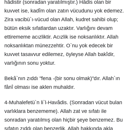
hâdistir (sonradan yaratılmıştır.) Hâdis olan bir
kuvvet ise, kadîm olan zatın vücudunu yok edemez.
Zira vacibü`ı-vücud olan Allah, kudret sahibi olup;
bütün eksik sıfatlardan uzaktır. Varlığını devam
ettirememe acızliktir. Acızlik ise noksanlıktır. Allah
noksanlıktan münezzehtir. O`nu yok edecek bir
kuvvet tasavvur edilemez, öyleyse Allah bakîdir,
varlığının sonu yoktur.
Bekâ`nın zıddı "fena -(bir sonu olmak)"dır. Allah`ın
fânî olması ise aklen muhaldır.
4-Muhalefetü`n li`l-Havâdis. (Sonradan vücut bulan
varlıklara benzememe). Allah zat ve sıfatı ile
sonradan yaratılmış olan hiçbir şeye benzemez. Bu
sıfatın zıddı olan benzerlik, Allah hakkında akla