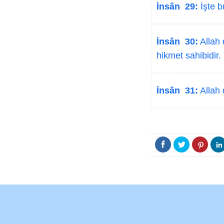
İnsân 29:
İşte b
İnsân 30:
Allah 
hikmet sahibidir.
İnsân 31:
Allah 