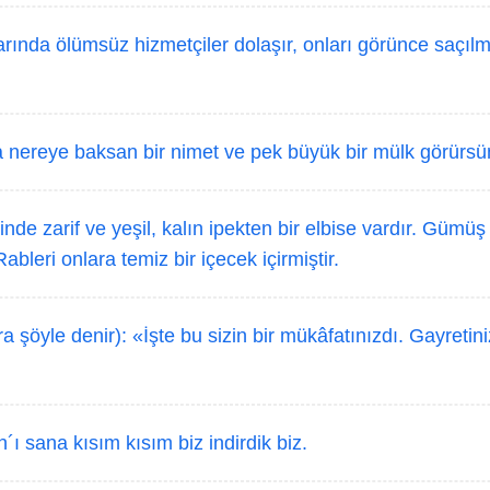
arında ölümsüz hizmetçiler dolaşır, onları görünce saçılmı
nereye baksan bir nimet ve pek büyük bir mülk görürsü
inde zarif ve yeşil, kalın ipekten bir elbise vardır. Gümüş 
ableri onlara temiz bir içecek içirmiştir.
a şöyle denir): «İşte bu sizin bir mükâfatınızdı. Gayretiniz
´ı sana kısım kısım biz indirdik biz.