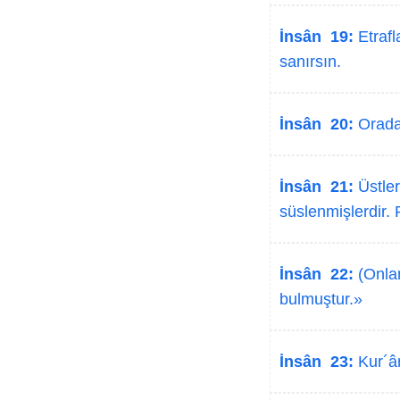
İnsân 19:
Etrafl
sanırsın.
İnsân 20:
Orada 
İnsân 21:
Üstler
süslenmişlerdir. R
İnsân 22:
(Onlar
bulmuştur.»
İnsân 23:
Kur´ân