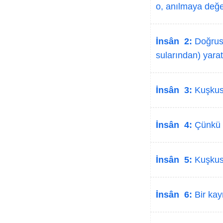
o, anılmaya değer
İnsân 2:
Doğrusu
sularından) yaratt
İnsân 3:
Kuşkusu
İnsân 4:
Çünkü bi
İnsân 5:
Kuşkusu
İnsân 6:
Bir kayn