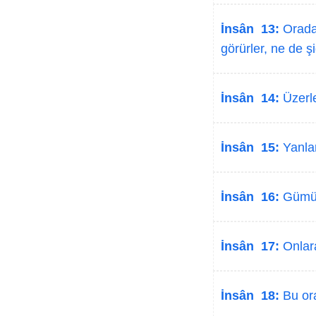
İnsân 13:
Orada 
görürler, ne de ş
İnsân 14:
Üzerle
İnsân 15:
Yanlar
İnsân 16:
Gümüşt
İnsân 17:
Onlara
İnsân 18:
Bu ora