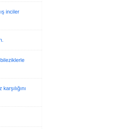
ş inciler
n.
bileziklerle
 karşılığını