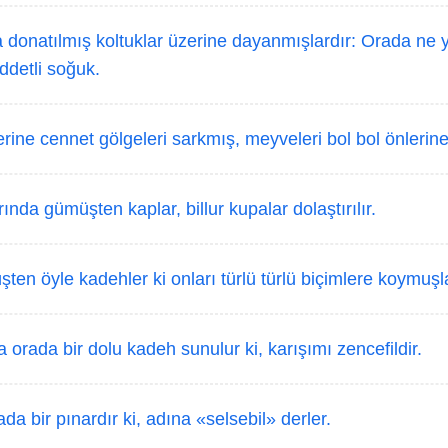
donatılmış koltuklar üzerine dayanmışlardır: Orada ne 
iddetli soğuk.
rine cennet gölgeleri sarkmış, meyveleri bol bol önlerin
ında gümüşten kaplar, billur kupalar dolaştırılır.
en öyle kadehler ki onları türlü türlü biçimlere koymuşla
 orada bir dolu kadeh sunulur ki, karışımı zencefildir.
da bir pınardır ki, adına «selsebil» derler.