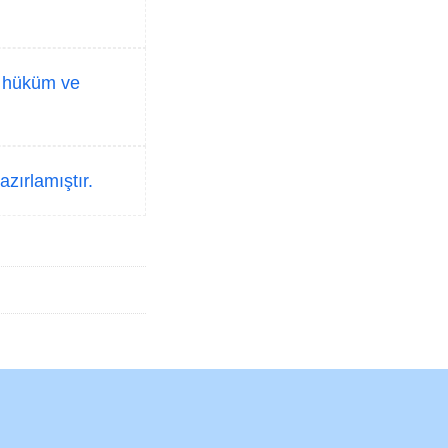
, hüküm ve
azırlamıştır.