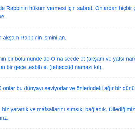
e Rabbinin hüküm vermesi için sabret. Onlardan hiçbir
me.
 akşam Rabbinin ismini an.
n bir bölümünde de O´na secde et (akşam ve yatsı namaz
 bir gece tesbih et (teheccüd namazı kıl).
onlar bu dünyayı seviyorlar ve önlerindeki ağır bir günü 
 biz yarattık ve mafsallarını sımsıkı bağladık. Dilediğimiz
iriz.