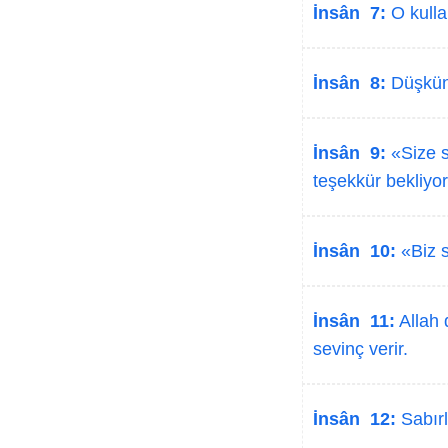
İnsân 7:
O kullar
İnsân 8:
Düşküne
İnsân 9:
«Size sı
teşekkür bekliyo
İnsân 10:
«Biz s
İnsân 11:
Allah 
sevinç verir.
İnsân 12:
Sabırl