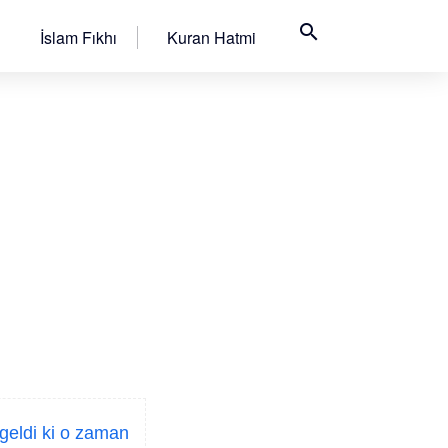
search
İslam Fıkhı
Kuran Hatmi
geldi ki o zaman