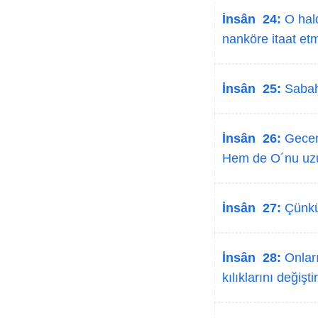
İnsân 24:
O hald
nanköre itaat et
İnsân 25:
Sabah
İnsân 26:
Geceni
Hem de O´nu uzun
İnsân 27:
Çünkü 
İnsân 28:
Onları
kılıklarını değiştir