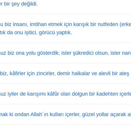
 bir şey değildi.
 biz insanı, imtihan etmek için karışık bir nutfeden (erk
ık da onu işitici, görücü yaptık.
z biz ona yolu gösterdik; ister şükredici olsun, ister nan
z, kâfirler için zincirler, demir halkalar ve alevli bir ateş
z iyiler de karışımı kâfûr olan dolgun bir kadehten içerle
ak ki ondan Allah´ın kulları içerler, güzel yollar açarak ak