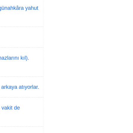
 günahkâra yahut
larını kıl).
arkaya atıyorlar.
 vakit de