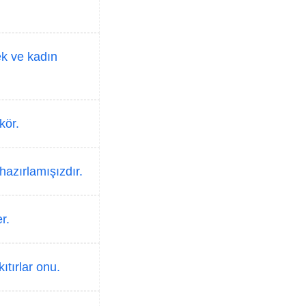
ek ve kadın
kör.
 hazırlamışızdır.
r.
ıtırlar onu.