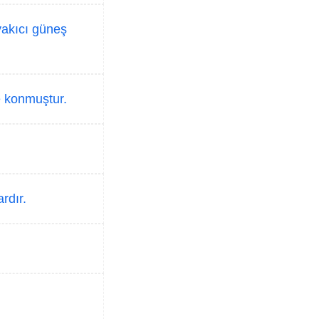
yakıcı güneş
e konmuştur.
rdır.