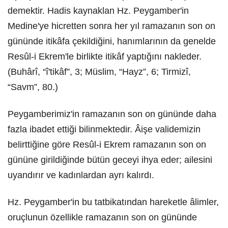
demektir. Hadis kaynaklan Hz. Peygamber'in
Medine'ye hicretten sonra her yıl ramazanın son on
gününde itikâfa çekildiğini, hanımlarının da genelde
Resûl-i Ekrem'le birlikte itikâf yaptığını nakleder.
(Buhârî, “î'tikâf”, 3; Müslim, “Hayz”, 6; Tirmizî,
“Savm”, 80.)
Peygamberimiz'in ramazanın son on gününde daha
fazla ibadet ettiği bilinmektedir. Âişe validemizin
belirttiğine göre Resûl-i Ekrem ramazanın son on
gününe girildiğinde bütün geceyi ihya eder; ailesini
uyandırır ve kadınlardan ayrı kalırdı.
Hz. Peygamber'in bu tatbikatından hareketle âlimler,
oruçlunun özellikle ramazanın son on gününde