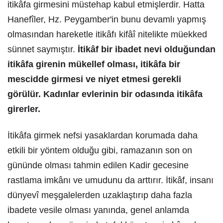
itikâfa girmesini müstehap kabul etmişlerdir. Hatta
Hanefîler, Hz. Peygamber'in bunu devamlı yapmış
olmasından hareketle itikâfı kifâî nitelikte müekked
sünnet saymıştır.
İtikâf bir ibadet nevi olduğundan
itikâfa girenin mükellef olması, itikâfa bir
mescidde girmesi ve niyet etmesi gerekli
görülür. Kadınlar evlerinin bir odasında itikâfa
girerler.
İtikâfa girmek nefsi yasaklardan korumada daha
etkili bir yöntem olduğu gibi, ramazanın son on
gününde olması tahmin edilen Kadir gecesine
rastlama imkânı ve umudunu da arttırır. İtikâf, insanı
dünyevî meşgalelerden uzaklaştırıp daha fazla
ibadete vesile olması yanında, genel anlamda