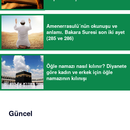
Amenerrasulü´nün okunuşu ve
anlamı. Bakara Suresi son iki ayet
(285 ve 286)
Öğle namazı nasıl kılınır? Diyanete
göre kadın ve erkek için öğle
namazının kılınışı
Güncel