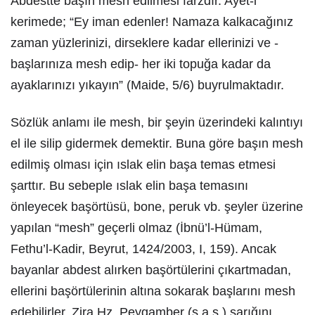
Abdestte başın mesh edilmesi farzdır. Ayet-i
kerimede; “Ey iman edenler! Namaza kalkacağınız
zaman yüzlerinizi, dirseklere kadar ellerinizi ve -
başlarınıza mesh edip- her iki topuğa kadar da
ayaklarınızı yıkayın” (Maide, 5/6) buyrulmaktadır.
Sözlük anlamı ile mesh, bir şeyin üzerindeki kalıntıyı
el ile silip gidermek demektir. Buna göre başın mesh
edilmiş olması için ıslak elin başa temas etmesi
şarttır. Bu sebeple ıslak elin başa temasını
önleyecek başörtüsü, bone, peruk vb. şeyler üzerine
yapılan “mesh” geçerli olmaz (İbnü’l-Hümam,
Fethu’l-Kadir, Beyrut, 1424/2003, I, 159). Ancak
bayanlar abdest alırken başörtülerini çıkartmadan,
ellerini başörtülerinin altına sokarak başlarını mesh
edebilirler. Zira Hz. Peygamber (s.a.s.) sarığını