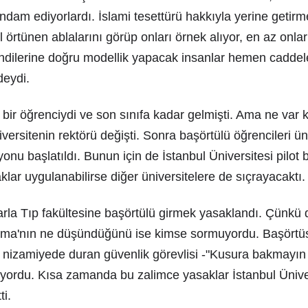
ndam ediyorlardı. İslami tesettürü hakkıyla yerine getir
l örtünen ablalarını görüp onları örnek alıyor, en az onla
endilerine doğru modellik yapacak insanlar hemen caddel
deydi.
ir öğrenciydi ve son sınıfa kadar gelmişti. Ama ne var k
ersitenin rektörü değişti. Sonra başörtülü öğrencileri ün
nu başlatıldı. Bunun için de İstanbul Üniversitesi pilot b
lar uygulanabilirse diğer üniversitelere de sıçrayacaktı.
rarla Tıp fakültesine başörtülü girmek yasaklandı. Çünkü 
Esma'nın ne düşündüğünü ise kimse sormuyordu. Başörtüs
 nizamiyede duran güvenlik görevlisi -"Kusura bakmayın 
iyordu. Kısa zamanda bu zalimce yasaklar İstanbul Ünive
ti.