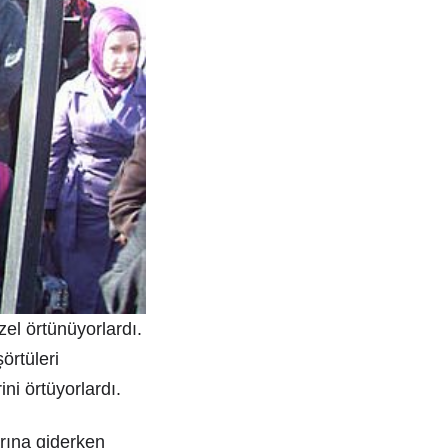
el örtünüyorlardı.
örtüleri
ini örtüyorlardı.
arına giderken