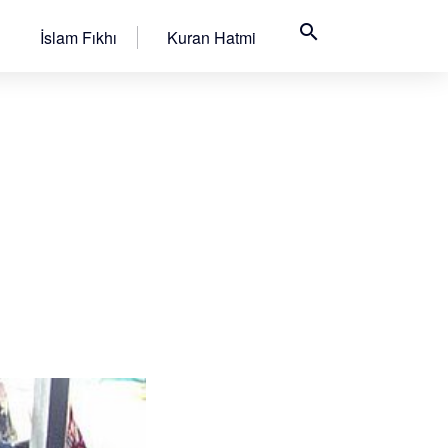
search
İslam Fıkhı
Kuran Hatmi