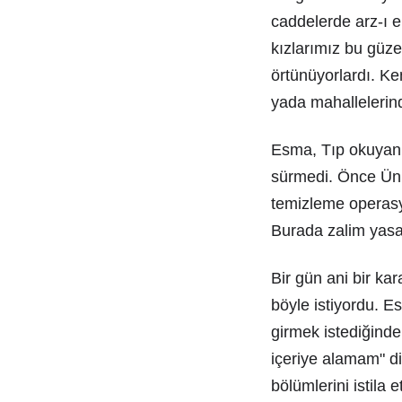
caddelerde arz-ı e
kızlarımız bu güze
örtünüyorlardı. K
yada mahallelerin
Esma, Tıp okuyan b
sürmedi. Önce Üniv
temizleme operasyo
Burada zalim yasak
Bir gün ani bir ka
böyle istiyordu. 
girmek istediğinde
içeriye alamam" d
bölümlerini istila et