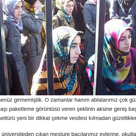
henüz girmemiştik. O zamanlar hanım ablalarımız çok güz
aşı paketleme görüntüsü veren şeklinin aksine geniş baş
settürü yeni bir dikkat çekme vesilesi kılmadan güzellikler
e üniversiteden çıkan mesture bacılarımız evlerine, okull