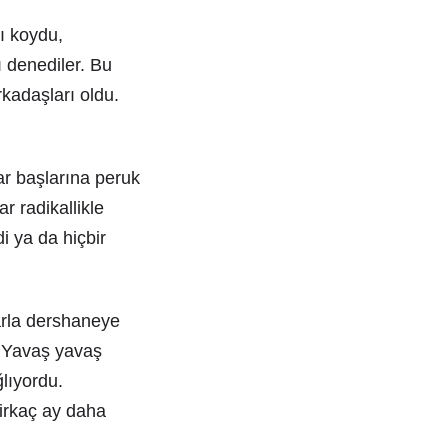
ı koydu,
 denediler. Bu
rkadaşları oldu.
ar başlarına peruk
r radikallikle
di ya da hiçbir
arla dershaneye
i. Yavaş yavaş
ğlıyordu.
Birkaç ay daha