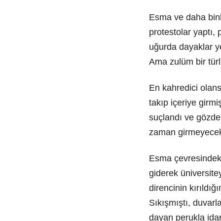
Esma ve daha binl
protestolar yaptı,
uğurda dayaklar ye
Ama zulüm bir tür
En kahredici olan
takıp içeriye girmi
suçlandı ve gözden 
zaman girmeyecek
Esma çevresindeki 
giderek üniversite
direncinin kırıldı
Sıkışmıştı, duvarl
dayan perukla idar