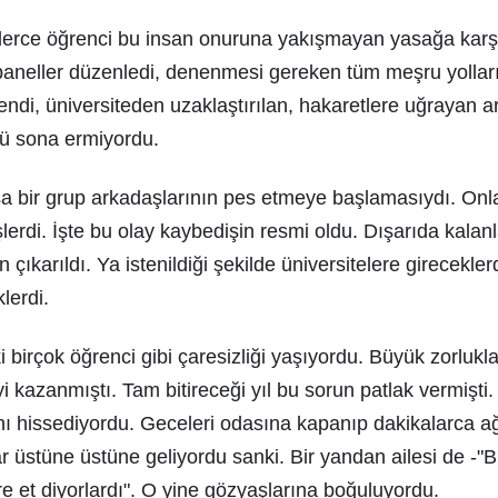
erce öğrenci bu insan onuruna yakışmayan yasağa karş
 paneller düzenledi, denenmesi gereken tüm meşru yolları
ndi, üniversiteden uzaklaştırılan, hakaretlere uğrayan a
lü sona ermiyordu.
sa bir grup arkadaşlarının pes etmeye başlamasıydı. Onl
şlerdi. İşte bu olay kaybedişin resmi oldu. Dışarıda kalanla
çıkarıldı. Ya istenildiği şekilde üniversitelere girecekler
lerdi.
birçok öğrenci gibi çaresizliği yaşıyordu. Büyük zorlukl
yi kazanmıştı. Tam bitireceği yıl bu sorun patlak vermişt
ğını hissediyordu. Geceleri odasına kapanıp dakikalarca a
ar üstüne üstüne geliyordu sanki. Bir yandan ailesi de -"
e et diyorlardı". O yine gözyaşlarına boğuluyordu.