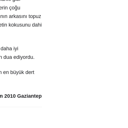
erin çoğu
ının arkasını topuz
netin kokusunu dahi
 daha iyi
in dua ediyordu.
n en büyük dert
m 2010 Gaziantep