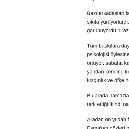
Bazı arkadaşları i
sıkıla yürüyorlard
görünüyordu biraz 
Tüm baskılara day
psikolojisi öylesin
örtüyor, sabaha ka
yandan kendine kı
kızgınlık ve öfke n
Bu arada namazları
terk ettiği İkindi 
Aradan on yıldan f
Esma'nın gözleri o