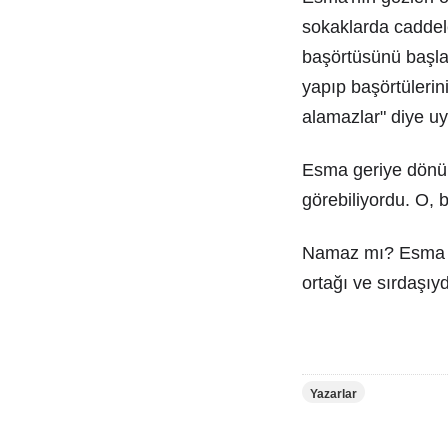
sokaklarda caddele
başörtüsünü başlar
yapıp başörtülerin
alamazlar" diye uy
Esma geriye dönüp 
görebiliyordu. O, 
Namaz mı? Esma iç
ortağı ve sırdaşıyd
Yazarlar