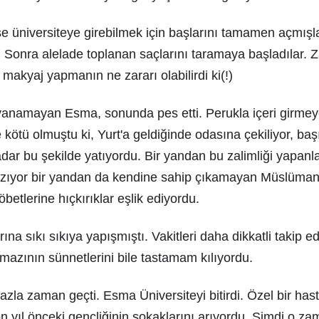
se üniversiteye girebilmek için başlarını tamamen açmış
ı. Sonra alelade toplanan saçlarını taramaya başladılar. Z
makyaj yapmanın ne zararı olabilirdi ki(!)
anamayan Esma, sonunda pes etti. Perukla içeri girmey
e kötü olmuştu ki, Yurt'a geldiğinde odasına çekiliyor, başı
dar bu şekilde yatıyordu. Bir yandan bu zalimliği yapanla
zıyor bir yandan da kendine sahip çıkamayan Müslümanl
öbetlerine hıçkırıklar eşlik ediyordu.
na sıkı sıkıya yapışmıştı. Vakitleri daha dikkatli takip ed
namazının sünnetlerini bile tastamam kılıyordu.
azla zaman geçti. Esma Üniversiteyi bitirdi. Özel bir has
n yıl önceki gençliğinin sokaklarını arıyordu. Şimdi o za