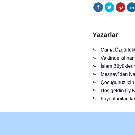
Yazarlar
⤷
Cuma Özgürlükt
⤷
Vaktinde kılınam
⤷
İslam Büyükleri
⤷
Mesnevî'den Na
⤷
Çocuğunuz için 
⤷
Hoş geldin Ey 
⤷
Faydalanılan ka