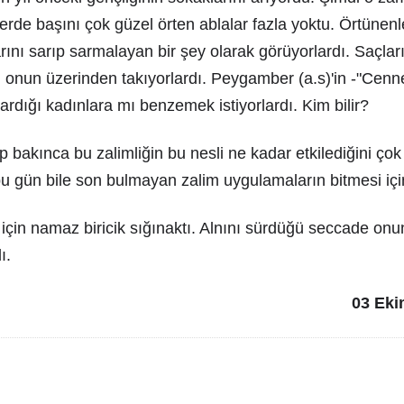
rde başını çok güzel örten ablalar fazla yoktu. Örtünenl
ını sarıp sarmalayan bir şey olarak görüyorlardı. Saçlar
i onun üzerinden takıyorlardı. Peygamber (a.s)'in -"Cen
ardığı kadınlara mı benzemek istiyorlardı. Kim bilir?
bakınca bu zalimliğin bu nesli ne kadar etkilediğini çok
bu gün bile son bulmayan zalim uygulamaların bitmesi iç
in namaz biricik sığınaktı. Alnını sürdüğü seccade onu
ı.
03 Eki